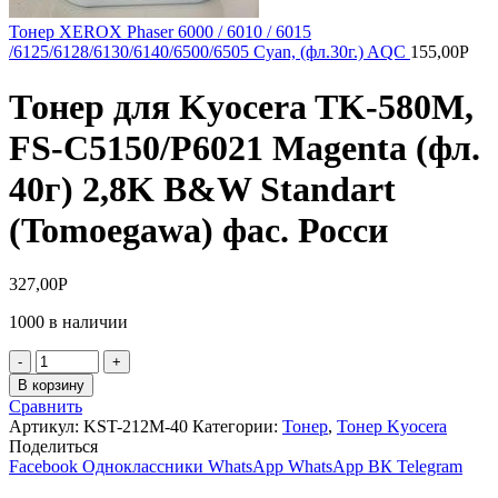
Тонер XEROX Phaser 6000 / 6010 / 6015
/6125/6128/6130/6140/6500/6505 Cyan, (фл.30г.) AQC
155,00
Р
Тонер для Kyocera TK-580M,
FS-C5150/P6021 Magenta (фл.
40г) 2,8K B&W Standart
(Tomoegawa) фас. Росси
327,00
Р
1000 в наличии
Количество
товара
В корзину
Тонер
Сравнить
для
Артикул:
KST-212M-40
Категории:
Тонер
,
Тонер Kyocera
Kyocera
Поделиться
TK-
Facebook
Одноклассники
WhatsApp
WhatsApp
ВК
Telegram
580M,