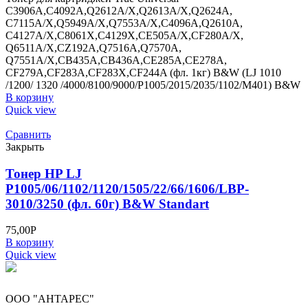
C3906A,C4092A,Q2612A/X,Q2613A/X,Q2624A,
C7115A/X,Q5949A/X,Q7553A/X,C4096A,Q2610A,
C4127A/X,C8061X,C4129X,CE505A/X,CF280A/X,
Q6511A/X,CZ192A,Q7516A,Q7570A,
Q7551A/X,CB435A,CB436A,CE285A,CE278A,
CF279A,CF283A,CF283X,CF244A (фл. 1кг) B&W (LJ 1010
/1200/ 1320 /4000/8100/9000/P1005/2015/2035/1102/M401) B&W
В корзину
Quick view
Сравнить
Закрыть
Тонер HP LJ
P1005/06/1102/1120/1505/22/66/1606/LBP-
3010/3250 (фл. 60г) B&W Standart
75,00
Р
В корзину
Quick view
ООО "АНТАРЕС"