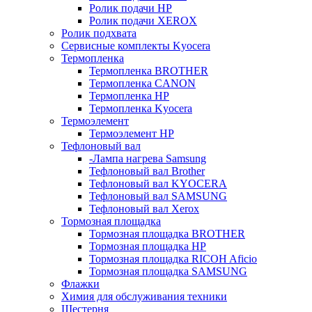
Ролик подачи HP
Ролик подачи XEROX
Ролик подхвата
Сервисные комплекты Kyocera
Термопленка
Термопленка BROTHER
Термопленка CANON
Термопленка HP
Термопленка Kyocera
Термоэлемент
Термоэлемент НР
Тефлоновый вал
-Лампа нагрева Samsung
Тефлоновый вал Brother
Тефлоновый вал KYOCERA
Тефлоновый вал SAMSUNG
Тефлоновый вал Xerox
Тормозная площадка
Тормозная площадка BROTHER
Тормозная площадка HP
Тормозная площадка RICOH Aficio
Тормозная площадка SAMSUNG
Флажки
Химия для обслуживания техники
Шестерня