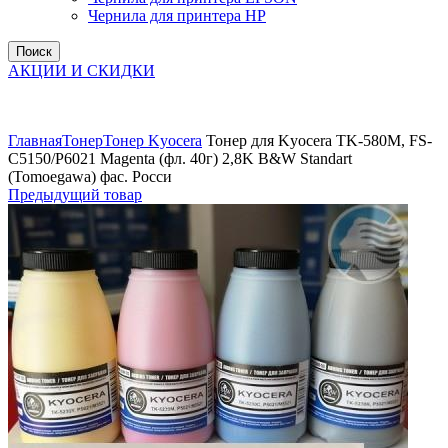
Чернила для принтера HP
Поиск
АКЦИИ И СКИДКИ
Увеличить
Главная
Тонер
Тонер Kyocera
Тонер для Kyocera TK-580M, FS-
C5150/P6021 Magenta (фл. 40г) 2,8K B&W Standart
(Tomoegawa) фас. Росси
Предыдущий товар