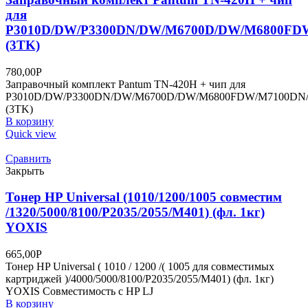
для
P3010D/DW/P3300DN/DW/M6700D/DW/M6800FD
(3TK)
780,00
Р
Заправочный комплект Pantum TN-420H + чип для
P3010D/DW/P3300DN/DW/M6700D/DW/M6800FDW/M7100DN
(3TK)
В корзину
Quick view
Сравнить
Закрыть
Тонер HP Universal (1010/1200/1005 совместим
/1320/5000/8100/P2035/2055/M401) (фл. 1кг)
YOXIS
665,00
Р
Тонер HP Universal ( 1010 / 1200 /( 1005 для совместимых
картриджей )/4000/5000/8100/P2035/2055/M401) (фл. 1кг)
YOXIS Совместимость с HP LJ
В корзину