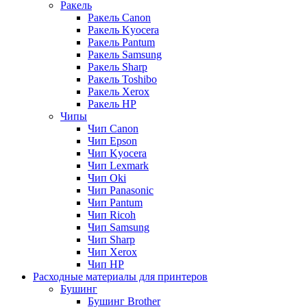
Ракель
Ракель Canon
Ракель Kyocera
Ракель Pantum
Ракель Samsung
Ракель Sharp
Ракель Toshibo
Ракель Xerox
Ракель НР
Чипы
Чип Canon
Чип Epson
Чип Kyocera
Чип Lexmark
Чип Oki
Чип Panasonic
Чип Pantum
Чип Ricoh
Чип Samsung
Чип Sharp
Чип Xerox
Чип НР
Расходные материалы для принтеров
Бушинг
Бушинг Brother