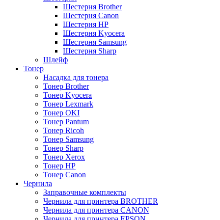
Шестерня Brother
Шестерня Canon
Шестерня HP
Шестерня Kyocera
Шестерня Samsung
Шестерня Sharp
Шлейф
Тонер
Насадка для тонера
Тонер Brother
Тонер Kyocera
Тонер Lexmark
Тонер OKI
Тонер Pantum
Тонер Ricoh
Тонер Samsung
Тонер Sharp
Тонер Xerox
Тонер НР
Тонер Саnon
Чернила
Заправочные комплекты
Чернила для принтера BROTHER
Чернила для принтера CANON
Чернила для принтера EPSON