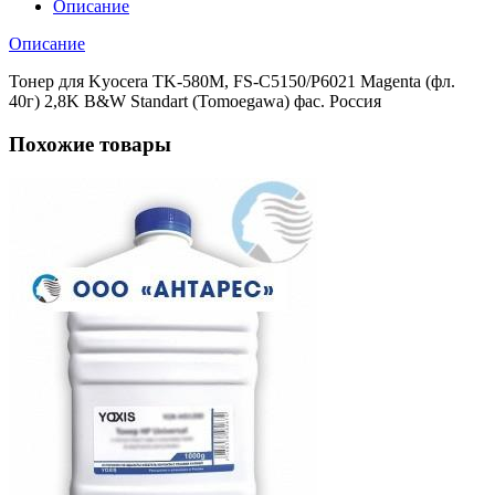
FS-
Описание
C5150/P6021
Magenta
Описание
(фл.
40г)
Тонер для Kyocera TK-580M, FS-C5150/P6021 Magenta (фл.
2,8K
40г) 2,8K B&W Standart (Tomoegawa) фас. Россия
B&W
Standart
Похожие товары
(Tomoegawa)
фас.
Росси