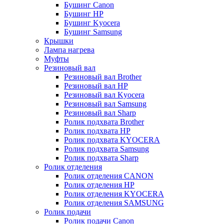
Бушинг Canon
Бушинг HP
Бушинг Kyocera
Бушинг Samsung
Крышки
Лампа нагрева
Муфты
Резиновый вал
Резиновый вал Brother
Резиновый вал HP
Резиновый вал Kyocera
Резиновый вал Samsung
Резиновый вал Sharp
Ролик подхвата Brother
Ролик подхвата HP
Ролик подхвата KYOCERA
Ролик подхвата Samsung
Ролик подхвата Sharp
Ролик отделения
Ролик отделения CANON
Ролик отделения HP
Ролик отделения KYOCERA
Ролик отделения SAMSUNG
Ролик подачи
Ролик подачи Canon