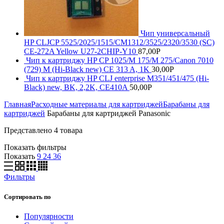
Чип универсальный
HP CLJCP 5525/2025/1515/CM1312/3525/2320/3530 (SC)
CE-272A Yellow U27-2CHIP-Y10
87,00
Р
Чип к картриджу HP CP 1025/M 175/M 275/Canon 7010
(729) M (Hi-Black new) CE 313 A, 1K
30,00
Р
Чип к картриджу HP CLJ enterprise M351/451/475 (Hi-
Black) new, BK, 2,2K, CE410A
50,00
Р
Главная
Расходные материалы для картриджей
Барабаны для
картриджей
Барабаны для картриджей Panasonic
Представлено 4 товара
Показать фильтры
Показать
9
24
36
Фильтры
Сортировать по
Популярности