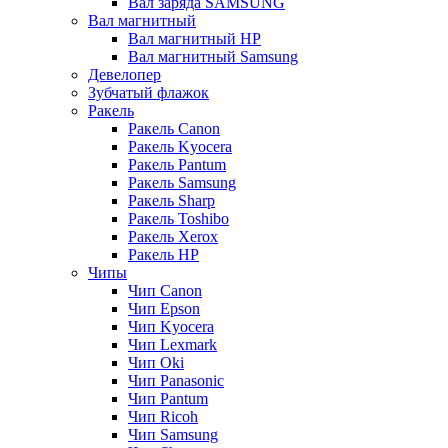
Вал заряда SAMSUNG
Вал магнитный
Вал магнитный HP
Вал магнитный Samsung
Девелопер
Зубчатый флажок
Ракель
Ракель Canon
Ракель Kyocera
Ракель Pantum
Ракель Samsung
Ракель Sharp
Ракель Toshibo
Ракель Xerox
Ракель НР
Чипы
Чип Canon
Чип Epson
Чип Kyocera
Чип Lexmark
Чип Oki
Чип Panasonic
Чип Pantum
Чип Ricoh
Чип Samsung