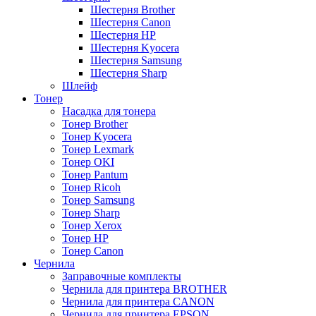
Шестерня Brother
Шестерня Canon
Шестерня HP
Шестерня Kyocera
Шестерня Samsung
Шестерня Sharp
Шлейф
Тонер
Насадка для тонера
Тонер Brother
Тонер Kyocera
Тонер Lexmark
Тонер OKI
Тонер Pantum
Тонер Ricoh
Тонер Samsung
Тонер Sharp
Тонер Xerox
Тонер НР
Тонер Саnon
Чернила
Заправочные комплекты
Чернила для принтера BROTHER
Чернила для принтера CANON
Чернила для принтера EPSON