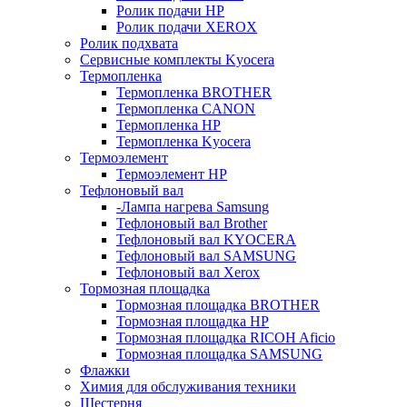
Ролик подачи HP
Ролик подачи XEROX
Ролик подхвата
Сервисные комплекты Kyocera
Термопленка
Термопленка BROTHER
Термопленка CANON
Термопленка HP
Термопленка Kyocera
Термоэлемент
Термоэлемент НР
Тефлоновый вал
-Лампа нагрева Samsung
Тефлоновый вал Brother
Тефлоновый вал KYOCERA
Тефлоновый вал SAMSUNG
Тефлоновый вал Xerox
Тормозная площадка
Тормозная площадка BROTHER
Тормозная площадка HP
Тормозная площадка RICOH Aficio
Тормозная площадка SAMSUNG
Флажки
Химия для обслуживания техники
Шестерня