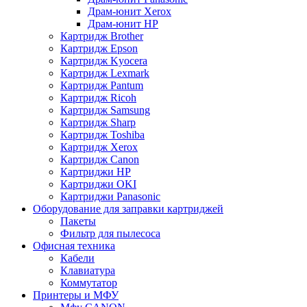
Драм-юнит Xerox
Драм-юнит НР
Картридж Brother
Картридж Epson
Картридж Kyocera
Картридж Lexmark
Картридж Pantum
Картридж Ricoh
Картридж Samsung
Картридж Sharp
Картридж Toshiba
Картридж Xerox
Картридж Сanon
Картриджи HP
Картриджи OKI
Картриджи Panasonic
Оборудование для заправки картриджей
Пакеты
Фильтр для пылесоса
Офисная техника
Кабели
Клавиатура
Коммутатор
Принтеры и МФУ