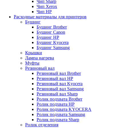
Чип Sharp
Чип Xerox
Чип НР
Расходные материалы для принтеров
Бушинг
Бушинг Brother
Бушинг Canon
Бушинг HP
Бушинг Kyocera
Бушинг Samsung
Крышки
Лампа нагрева
Муфты
Резиновый вал
Резиновый вал Brother
Резиновый вал HP
Резиновый вал Kyocera
Резиновый вал Samsung
Резиновый вал Sharp
Ролик подхвата Brother
Ролик подхвата HP
Ролик подхвата KYOCERA
Ролик подхвата Samsung
Ролик подхвата Sharp
Ролик отделения