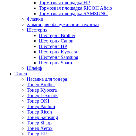
Тормозная площадка HP
Тормозная площадка RICOH Aficio
Тормозная площадка SAMSUNG
Флажки
Химия для обслуживания техники
Шестерня
Шестерня Brother
Шестерня Canon
Шестерня HP
Шестерня Kyocera
Шестерня Samsung
Шестерня Sharp
Шлейф
Тонер
Насадка для тонера
Тонер Brother
Тонер Kyocera
Тонер Lexmark
Тонер OKI
Тонер Pantum
Тонер Ricoh
Тонер Samsung
Тонер Sharp
Тонер Xerox
Тонер НР