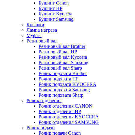
Бушинг Canon
Бушинг HP
Бушинг Kyocera
Бушинг Samsung
Крышки
Лампа нагрева
Муфты
Резиновый вал
Резиновый вал Brother
Резиновый вал HP
Резиновый вал Kyocera
Резиновый вал Samsung
Резиновый вал Sharp
Ролик подхвата Brother
Ролик подхвата HP
Ролик подхвата KYOCERA
Ролик подхвата Samsung
Ролик подхвата Sharp
Ролик отделения
Ролик отделения CANON
Ролик отделения HP
Ролик отделения KYOCERA
Ролик отделения SAMSUNG
Ролик подачи
Ролик подачи Canon