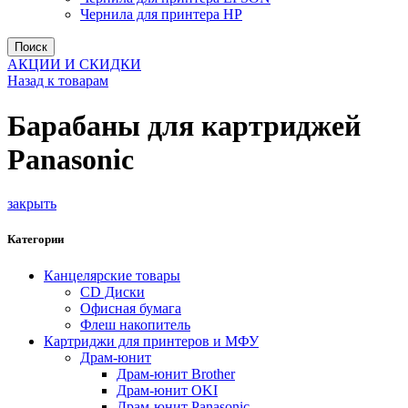
Чернила для принтера HP
Поиск
АКЦИИ И СКИДКИ
Назад к товарам
Барабаны для картриджей
Panasonic
закрыть
Категории
Канцелярские товары
CD Диски
Офисная бумага
Флеш накопитель
Картриджи для принтеров и МФУ
Драм-юнит
Драм-юнит Brother
Драм-юнит OKI
Драм-юнит Panasonic