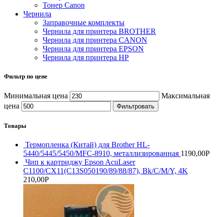
Тонер Саnon
Чернила
Заправочные комплекты
Чернила для принтера BROTHER
Чернила для принтера CANON
Чернила для принтера EPSON
Чернила для принтера HP
Фильтр по цене
Минимальная цена
Максимальная
цена
Фильтровать
Товары
Термопленка (Китай) для Brother HL-
5440/5445/5450/MFC-8910, металлизированная
1190,00
Р
Чип к картриджу Epson AcuLaser
C1100/CX11(C13S050190/89/88/87), Bk/C/M/Y, 4K
210,00
Р