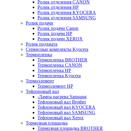
Ролик отделения CANON
Ролик отделения HP
Ролик отделения KYOCERA
Ролик отделения SAMSUNG
Ролик подачи
Ролик подачи Canon
Ролик подачи HP
Ролик подачи XEROX
Ролик подхвата
Сервисные комплекты Kyocera
Термопленка
Термопленка BROTHER
Термопленка CANON
Термопленка HP
Термопленка Kyocera
Термоэлемент
Термоэлемент НР
Тефлоновый вал
-Лампа нагрева Samsung
Тефлоновый вал Brother
Тефлоновый вал KYOCERA
Тефлоновый вал SAMSUNG
Тефлоновый вал Xerox
Тормозная площадка
Тормозная площадка BROTHER