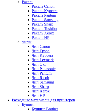
Ракель
Ракель Canon
Ракель Kyocera
Ракель Pantum
Ракель Samsung
Ракель Sharp
Ракель Toshibo
Ракель Xerox
Ракель НР
Чипы
Чип Canon
Чип Epson
Чип Kyocera
Чип Lexmark
Чип Oki
Чип Panasonic
Чип Pantum
Чип Ricoh
Чип Samsung
Чип Sharp
Чип Xerox
Чип НР
Расходные материалы для принтеров
Бушинг
Бушинг Brother