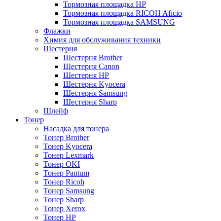
Тормозная площадка HP
Тормозная площадка RICOH Aficio
Тормозная площадка SAMSUNG
Флажки
Химия для обслуживания техники
Шестерня
Шестерня Brother
Шестерня Canon
Шестерня HP
Шестерня Kyocera
Шестерня Samsung
Шестерня Sharp
Шлейф
Тонер
Насадка для тонера
Тонер Brother
Тонер Kyocera
Тонер Lexmark
Тонер OKI
Тонер Pantum
Тонер Ricoh
Тонер Samsung
Тонер Sharp
Тонер Xerox
Тонер НР