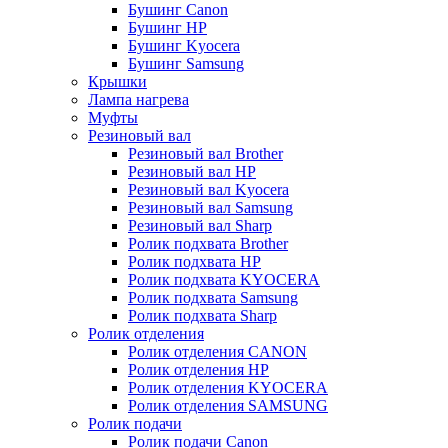
Бушинг Canon
Бушинг HP
Бушинг Kyocera
Бушинг Samsung
Крышки
Лампа нагрева
Муфты
Резиновый вал
Резиновый вал Brother
Резиновый вал HP
Резиновый вал Kyocera
Резиновый вал Samsung
Резиновый вал Sharp
Ролик подхвата Brother
Ролик подхвата HP
Ролик подхвата KYOCERA
Ролик подхвата Samsung
Ролик подхвата Sharp
Ролик отделения
Ролик отделения CANON
Ролик отделения HP
Ролик отделения KYOCERA
Ролик отделения SAMSUNG
Ролик подачи
Ролик подачи Canon