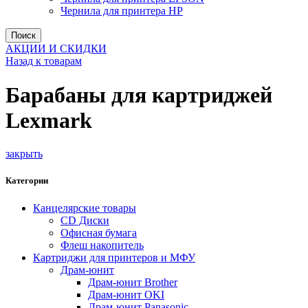
Чернила для принтера HP
Поиск
АКЦИИ И СКИДКИ
Назад к товарам
Барабаны для картриджей
Lexmark
закрыть
Категории
Канцелярские товары
CD Диски
Офисная бумага
Флеш накопитель
Картриджи для принтеров и МФУ
Драм-юнит
Драм-юнит Brother
Драм-юнит OKI
Драм-юнит Panasonic