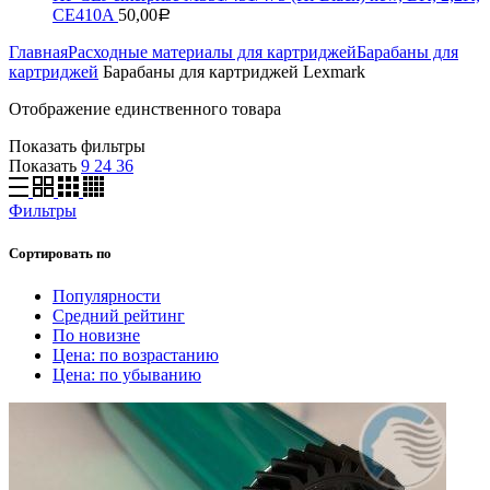
CE410A
50,00
Р
Главная
Расходные материалы для картриджей
Барабаны для
картриджей
Барабаны для картриджей Lexmark
Отображение единственного товара
Показать фильтры
Показать
9
24
36
Фильтры
Сортировать по
Популярности
Средний рейтинг
По новизне
Цена: по возрастанию
Цена: по убыванию