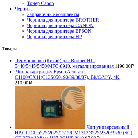
Тонер Саnon
Чернила
Заправочные комплекты
Чернила для принтера BROTHER
Чернила для принтера CANON
Чернила для принтера EPSON
Чернила для принтера HP
Товары
Термопленка (Китай) для Brother HL-
5440/5445/5450/MFC-8910, металлизированная
1190,00
Р
Чип к картриджу Epson AcuLaser
C1100/CX11(C13S050190/89/88/87), Bk/C/M/Y, 4K
210,00
Р
Чип универсальный
HP CLJCP 5525/2025/1515/CM1312/3525/2320/3530 (SC)