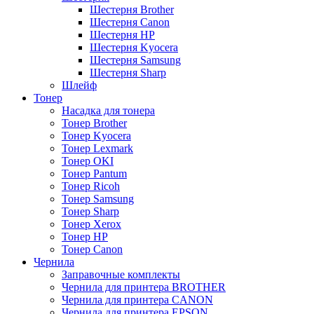
Шестерня Brother
Шестерня Canon
Шестерня HP
Шестерня Kyocera
Шестерня Samsung
Шестерня Sharp
Шлейф
Тонер
Насадка для тонера
Тонер Brother
Тонер Kyocera
Тонер Lexmark
Тонер OKI
Тонер Pantum
Тонер Ricoh
Тонер Samsung
Тонер Sharp
Тонер Xerox
Тонер НР
Тонер Саnon
Чернила
Заправочные комплекты
Чернила для принтера BROTHER
Чернила для принтера CANON
Чернила для принтера EPSON