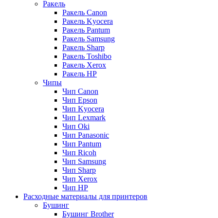
Ракель
Ракель Canon
Ракель Kyocera
Ракель Pantum
Ракель Samsung
Ракель Sharp
Ракель Toshibo
Ракель Xerox
Ракель НР
Чипы
Чип Canon
Чип Epson
Чип Kyocera
Чип Lexmark
Чип Oki
Чип Panasonic
Чип Pantum
Чип Ricoh
Чип Samsung
Чип Sharp
Чип Xerox
Чип НР
Расходные материалы для принтеров
Бушинг
Бушинг Brother