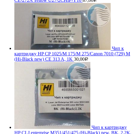
CE-272A Yellow U27-2CHIP-Y10
87,00
Р
Чип к
картриджу HP CP 1025/M 175/M 275/Canon 7010 (729) M
(Hi-Black new) CE 313 A, 1K
30,00
Р
Чип к картриджу
HP CLJ enterprise M351/451/475 (Hi-Black) new, BK, 2,2K,