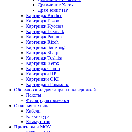
Драм-юнит Xerox
Драм-юнит НР
Картридж Brother
Картридж Epson
Картридж Kyocera
Картридж Lexmark
Картридж Pantum
Картридж Ricoh
Картридж Samsung
Картридж Sharp
Картридж Toshiba
Картридж Xerox
Картридж Сanon
Картриджи HP
Картриджи OKI
Картриджи Panasonic
Оборудование для заправки картриджей
Пакеты
Фильтр для пылесоса
Офисная техника
Кабели
Клавиатура
Коммутатор
Принтеры и МФУ