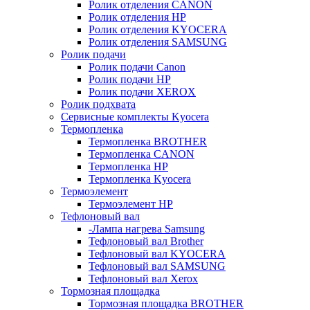
Ролик отделения CANON
Ролик отделения HP
Ролик отделения KYOCERA
Ролик отделения SAMSUNG
Ролик подачи
Ролик подачи Canon
Ролик подачи HP
Ролик подачи XEROX
Ролик подхвата
Сервисные комплекты Kyocera
Термопленка
Термопленка BROTHER
Термопленка CANON
Термопленка HP
Термопленка Kyocera
Термоэлемент
Термоэлемент НР
Тефлоновый вал
-Лампа нагрева Samsung
Тефлоновый вал Brother
Тефлоновый вал KYOCERA
Тефлоновый вал SAMSUNG
Тефлоновый вал Xerox
Тормозная площадка
Тормозная площадка BROTHER