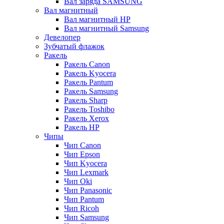
Вал заряда SAMSUNG
Вал магнитный
Вал магнитный HP
Вал магнитный Samsung
Девелопер
Зубчатый флажок
Ракель
Ракель Canon
Ракель Kyocera
Ракель Pantum
Ракель Samsung
Ракель Sharp
Ракель Toshibo
Ракель Xerox
Ракель НР
Чипы
Чип Canon
Чип Epson
Чип Kyocera
Чип Lexmark
Чип Oki
Чип Panasonic
Чип Pantum
Чип Ricoh
Чип Samsung