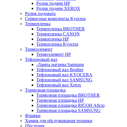
Ролик подачи HP
Ролик подачи XEROX
Ролик подхвата
Сервисные комплекты Kyocera
Термопленка
Термопленка BROTHER
Термопленка CANON
Термопленка HP
Термопленка Kyocera
Термоэлемент
Термоэлемент НР
Тефлоновый вал
-Лампа нагрева Samsung
Тефлоновый вал Brother
Тефлоновый вал KYOCERA
Тефлоновый вал SAMSUNG
Тефлоновый вал Xerox
Тормозная площадка
Тормозная площадка BROTHER
Тормозная площадка HP
Тормозная площадка RICOH Aficio
Тормозная площадка SAMSUNG
Флажки
Химия для обслуживания техники
Шестерня