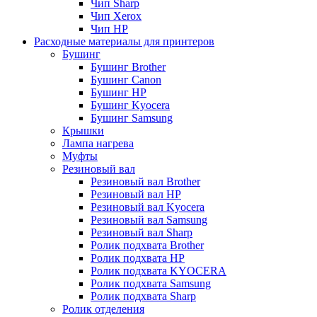
Чип Sharp
Чип Xerox
Чип НР
Расходные материалы для принтеров
Бушинг
Бушинг Brother
Бушинг Canon
Бушинг HP
Бушинг Kyocera
Бушинг Samsung
Крышки
Лампа нагрева
Муфты
Резиновый вал
Резиновый вал Brother
Резиновый вал HP
Резиновый вал Kyocera
Резиновый вал Samsung
Резиновый вал Sharp
Ролик подхвата Brother
Ролик подхвата HP
Ролик подхвата KYOCERA
Ролик подхвата Samsung
Ролик подхвата Sharp
Ролик отделения