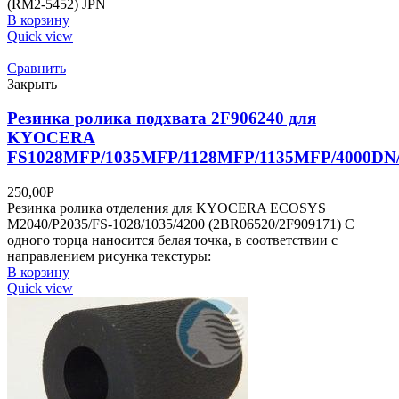
(RM2-5452) JPN
В корзину
Quick view
Сравнить
Закрыть
Резинка ролика подхвата 2F906240 для
KYOCERA
FS1028MFP/1035MFP/1128MFP/1135MFP/4000DN
250,00
Р
Резинка ролика отделения для KYOCERA ECOSYS
M2040/P2035/FS-1028/1035/4200 (2BR06520/2F909171) С
одного торца наносится белая точка, в соответствии с
направлением рисунка текстуры:
В корзину
Quick view