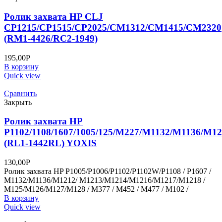
Ролик захвата HP CLJ
CP1215/CP1515/CP2025/CM1312/CM1415/CM2320
(RM1-4426/RC2-1949)
195,00
Р
В корзину
Quick view
Сравнить
Закрыть
Ролик захвата HP
P1102/1108/1607/1005/125/M227/M1132/M1136/M12
(RL1-1442RL) YOXIS
130,00
Р
Ролик захвата HP P1005/P1006/P1102/P1102W/P1108 / P1607 /
M1132/M1136/M1212/ M1213/M1214/M1216/M1217/M1218 /
M125/M126/M127/M128 / M377 / M452 / M477 / M102 /
В корзину
Quick view