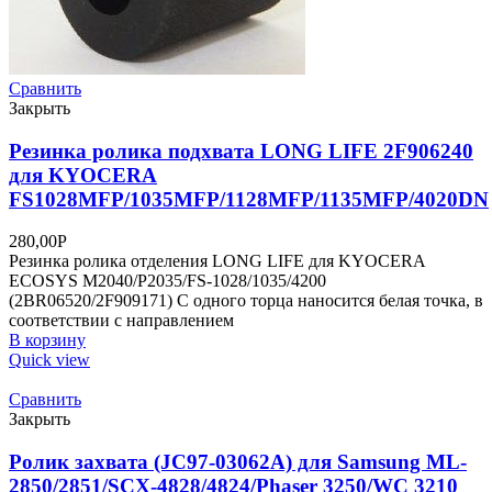
Сравнить
Закрыть
Резинка ролика подхвата LONG LIFE 2F906240
для KYOCERA
FS1028MFP/1035MFP/1128MFP/1135MFP/4020DN
280,00
Р
Резинка ролика отделения LONG LIFE для KYOCERA
ECOSYS M2040/P2035/FS-1028/1035/4200
(2BR06520/2F909171) С одного торца наносится белая точка, в
соответствии с направлением
В корзину
Quick view
Сравнить
Закрыть
Ролик захвата (JC97-03062A) для Samsung ML-
2850/2851/SCX-4828/4824/Phaser 3250/WC 3210