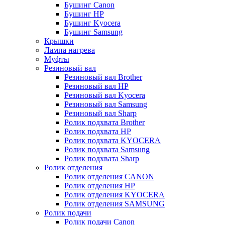
Бушинг Canon
Бушинг HP
Бушинг Kyocera
Бушинг Samsung
Крышки
Лампа нагрева
Муфты
Резиновый вал
Резиновый вал Brother
Резиновый вал HP
Резиновый вал Kyocera
Резиновый вал Samsung
Резиновый вал Sharp
Ролик подхвата Brother
Ролик подхвата HP
Ролик подхвата KYOCERA
Ролик подхвата Samsung
Ролик подхвата Sharp
Ролик отделения
Ролик отделения CANON
Ролик отделения HP
Ролик отделения KYOCERA
Ролик отделения SAMSUNG
Ролик подачи
Ролик подачи Canon