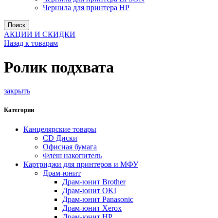
Чернила для принтера HP
Поиск
АКЦИИ И СКИДКИ
Назад к товарам
Ролик подхвата
закрыть
Категории
Канцелярские товары
CD Диски
Офисная бумага
Флеш накопитель
Картриджи для принтеров и МФУ
Драм-юнит
Драм-юнит Brother
Драм-юнит OKI
Драм-юнит Panasonic
Драм-юнит Xerox
Драм-юнит НР