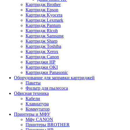
Картридж Brother
Картридж Epson
Картридж Kyocera
Картридж Lexmark
Картридж Pantum
Картридж Ricoh
Картридж Samsung
Картридж Sharp
Картридж Toshiba
Картридж Xerox
Картридж Сanon
Картриджи HP
Картриджи OKI
Картриджи Panasonic
Оборудование для заправки картриджей
Пакеты
Фильтр для пылесоса
Офисная техника
Кабели
Клавиатура
Коммутатор
Принтеры и МФУ
Мфу CANON
Принтеры BROTHER
Принтеры HP