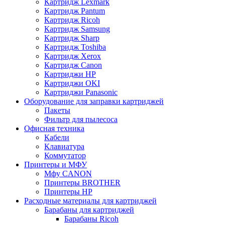
Картридж Lexmark
Картридж Pantum
Картридж Ricoh
Картридж Samsung
Картридж Sharp
Картридж Toshiba
Картридж Xerox
Картридж Сanon
Картриджи HP
Картриджи OKI
Картриджи Panasonic
Оборудование для заправки картриджей
Пакеты
Фильтр для пылесоса
Офисная техника
Кабели
Клавиатура
Коммутатор
Принтеры и МФУ
Мфу CANON
Принтеры BROTHER
Принтеры HP
Расходные материалы для картриджей
Барабаны для картриджей
Барабаны Ricoh