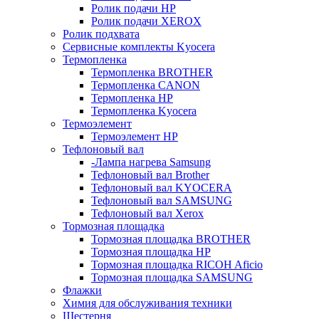
Ролик подачи HP
Ролик подачи XEROX
Ролик подхвата
Сервисные комплекты Kyocera
Термопленка
Термопленка BROTHER
Термопленка CANON
Термопленка HP
Термопленка Kyocera
Термоэлемент
Термоэлемент НР
Тефлоновый вал
-Лампа нагрева Samsung
Тефлоновый вал Brother
Тефлоновый вал KYOCERA
Тефлоновый вал SAMSUNG
Тефлоновый вал Xerox
Тормозная площадка
Тормозная площадка BROTHER
Тормозная площадка HP
Тормозная площадка RICOH Aficio
Тормозная площадка SAMSUNG
Флажки
Химия для обслуживания техники
Шестерня