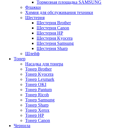
Тормозная площадка SAMSUNG
Флажки
Химия для обслуживания техники
Шестерня
Шестерня Brother
Шестерня Canon
Шестерня HP
Шестерня Kyocera
Шестерня Samsung
Шестерня Sharp
Шлейф
Тонер
Насадка для тонера
Тонер Brother
Тонер Kyocera
Тонер Lexmark
Тонер OKI
Тонер Pantum
Тонер Ricoh
Тонер Samsung
Тонер Sharp
Тонер Xerox
Тонер НР
Тонер Саnon
Чернила