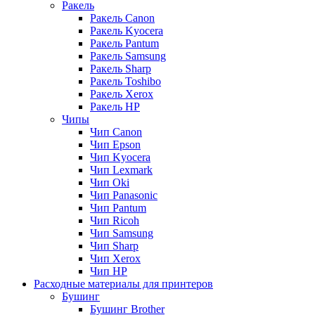
Ракель
Ракель Canon
Ракель Kyocera
Ракель Pantum
Ракель Samsung
Ракель Sharp
Ракель Toshibo
Ракель Xerox
Ракель НР
Чипы
Чип Canon
Чип Epson
Чип Kyocera
Чип Lexmark
Чип Oki
Чип Panasonic
Чип Pantum
Чип Ricoh
Чип Samsung
Чип Sharp
Чип Xerox
Чип НР
Расходные материалы для принтеров
Бушинг
Бушинг Brother