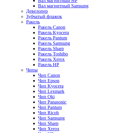
Вал магнитный HP
Вал магнитный Samsung
Девелопер
Зубчатый флажок
Ракель
Ракель Canon
Ракель Kyocera
Ракель Pantum
Ракель Samsung
Ракель Sharp
Ракель Toshibo
Ракель Xerox
Ракель НР
Чипы
Чип Canon
Чип Epson
Чип Kyocera
Чип Lexmark
Чип Oki
Чип Panasonic
Чип Pantum
Чип Ricoh
Чип Samsung
Чип Sharp
Чип Xerox