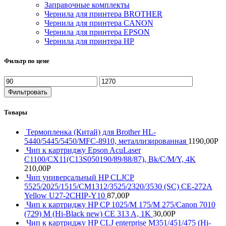
Заправочные комплекты
Чернила для принтера BROTHER
Чернила для принтера CANON
Чернила для принтера EPSON
Чернила для принтера HP
Фильтр по цене
Минимальная
Максимальная
цена
цена
Фильтровать
Товары
Термопленка (Китай) для Brother HL-
5440/5445/5450/MFC-8910, металлизированная
1190,00
Р
Чип к картриджу Epson AcuLaser
C1100/CX11(C13S050190/89/88/87), Bk/C/M/Y, 4K
210,00
Р
Чип универсальный HP CLJCP
5525/2025/1515/CM1312/3525/2320/3530 (SC) CE-272A
Yellow U27-2CHIP-Y10
87,00
Р
Чип к картриджу HP CP 1025/M 175/M 275/Canon 7010
(729) M (Hi-Black new) CE 313 A, 1K
30,00
Р
Чип к картриджу HP CLJ enterprise M351/451/475 (Hi-