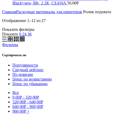
Black) new, BK, 2,2K, CE410A
50,00
Р
Главная
Расходные материалы для принтеров
Ролик подхвата
Отображение 1–12 из 27
Показать фильтры
Показать
9
24
36
Фильтры
Сортировать по
Популярности
Средний рейтинг
По новизне
Цена: по возрастанию
Цена: по убыванию
Все
0,00
Р
-
320,00
Р
320,00
Р
-
640,00
Р
640,00
Р
-
960,00
Р
960,00
Р
+