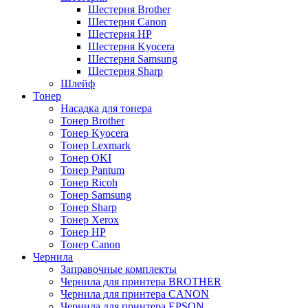
Шестерня Brother
Шестерня Canon
Шестерня HP
Шестерня Kyocera
Шестерня Samsung
Шестерня Sharp
Шлейф
Тонер
Насадка для тонера
Тонер Brother
Тонер Kyocera
Тонер Lexmark
Тонер OKI
Тонер Pantum
Тонер Ricoh
Тонер Samsung
Тонер Sharp
Тонер Xerox
Тонер НР
Тонер Саnon
Чернила
Заправочные комплекты
Чернила для принтера BROTHER
Чернила для принтера CANON
Чернила для принтера EPSON