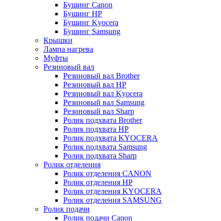
Бушинг Canon
Бушинг HP
Бушинг Kyocera
Бушинг Samsung
Крышки
Лампа нагрева
Муфты
Резиновый вал
Резиновый вал Brother
Резиновый вал HP
Резиновый вал Kyocera
Резиновый вал Samsung
Резиновый вал Sharp
Ролик подхвата Brother
Ролик подхвата HP
Ролик подхвата KYOCERA
Ролик подхвата Samsung
Ролик подхвата Sharp
Ролик отделения
Ролик отделения CANON
Ролик отделения HP
Ролик отделения KYOCERA
Ролик отделения SAMSUNG
Ролик подачи
Ролик подачи Canon