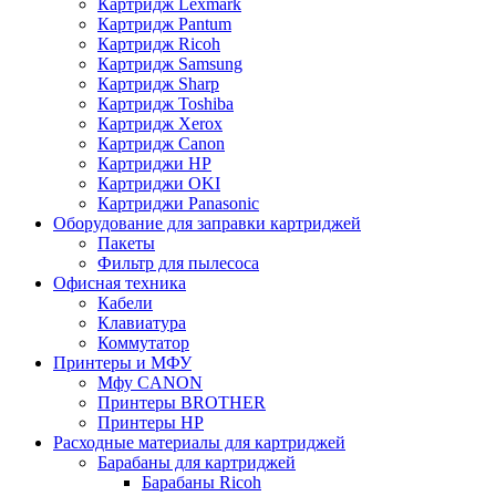
Картридж Lexmark
Картридж Pantum
Картридж Ricoh
Картридж Samsung
Картридж Sharp
Картридж Toshiba
Картридж Xerox
Картридж Сanon
Картриджи HP
Картриджи OKI
Картриджи Panasonic
Оборудование для заправки картриджей
Пакеты
Фильтр для пылесоса
Офисная техника
Кабели
Клавиатура
Коммутатор
Принтеры и МФУ
Мфу CANON
Принтеры BROTHER
Принтеры HP
Расходные материалы для картриджей
Барабаны для картриджей
Барабаны Ricoh