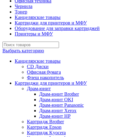
Офисная техника
Чернила
Тонер
Канцелярские товары
Картриджи для принтеров и МФУ
Оборудование для заправки картриджей
Принтеры и МФУ
Выбрать категорию
Канцелярские товары
CD Диски
Офисная бумага
Флеш накопитель
Картриджи для принтеров и МФУ
Драм-юнит
Драм-юнит Brother
Драм-юнит OKI
Драм-юнит Panasonic
Драм-юнит Xerox
Драм-юнит НР
Картридж Brother
Картридж Epson
Картридж Kyocera