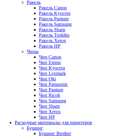
Ракель
Ракель Canon
Ракель Kyocera
Ракель Pantum
Ракель Samsung
Ракель Sharp
Ракель Toshibo
Ракель Xerox
Ракель НР
Чипы
Чип Canon
Чип Epson
Чип Kyocera
Чип Lexmark
Чип Oki
Чип Panasonic
Чип Pantum
Чип Ricoh
Чип Samsung
Чип Sharp
Чип Xerox
Чип НР
Расходные материалы для принтеров
Бушинг
Бушинг Brother