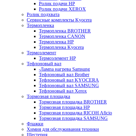
Ролик подачи HP
Ролик подачи XEROX
Ролик подхвата
Сервисные комплекты Kyocera
Термопленка
Термопленка BROTHER
Термопленка CANON
Термопленка HP
Термопленка Kyocera
Термоэлемент
Термоэлемент НР
Тефлоновый вал
-Лампа нагрева Samsung
Тефлоновый вал Brother
Тефлоновый вал KYOCERA
Тефлоновый вал SAMSUNG
Тефлоновый вал Xerox
Тормозная площадка
Тормозная площадка BROTHER
Тормозная площадка HP
Тормозная площадка RICOH Aficio
Тормозная площадка SAMSUNG
Флажки
Химия для обслуживания техники
Шестерня