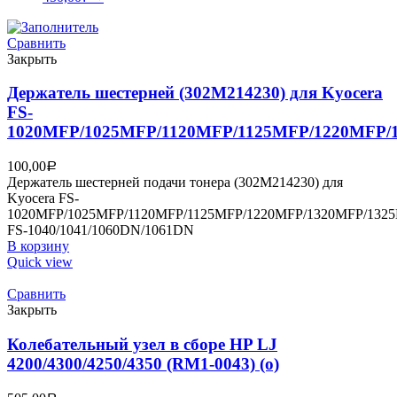
Сравнить
Закрыть
Держатель шестерней (302M214230) для Kyocera
FS-
1020MFP/1025MFP/1120MFP/1125MFP/1220MFP/
100,00
Р
Держатель шестерней подачи тонера (302M214230) для
Kyocera FS-
1020MFP/1025MFP/1120MFP/1125MFP/1220MFP/1320MFP/132
FS-1040/1041/1060DN/1061DN
В корзину
Quick view
Сравнить
Закрыть
Колебательный узел в сборе HP LJ
4200/4300/4250/4350 (RM1-0043) (о)