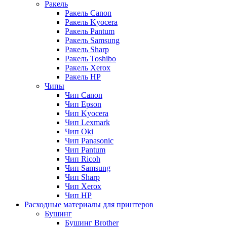
Ракель
Ракель Canon
Ракель Kyocera
Ракель Pantum
Ракель Samsung
Ракель Sharp
Ракель Toshibo
Ракель Xerox
Ракель НР
Чипы
Чип Canon
Чип Epson
Чип Kyocera
Чип Lexmark
Чип Oki
Чип Panasonic
Чип Pantum
Чип Ricoh
Чип Samsung
Чип Sharp
Чип Xerox
Чип НР
Расходные материалы для принтеров
Бушинг
Бушинг Brother