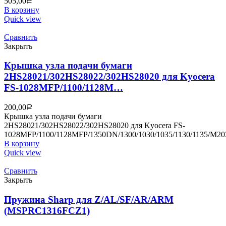
505,00
Р
В корзину
Quick view
Сравнить
Закрыть
Крышка узла подачи бумаги
2HS28021/302HS28022/302HS28020 для Kyocera
FS-1028MFP/1100/1128M…
200,00
Р
Крышка узла подачи бумаги
2HS28021/302HS28022/302HS28020 для Kyocera FS-
1028MFP/1100/1128MFP/1350DN/1300/1030/1035/1130/1135/M203
В корзину
Quick view
Сравнить
Закрыть
Пружина Sharp для Z/AL/SF/AR/ARM
(MSPRC1316FCZ1)