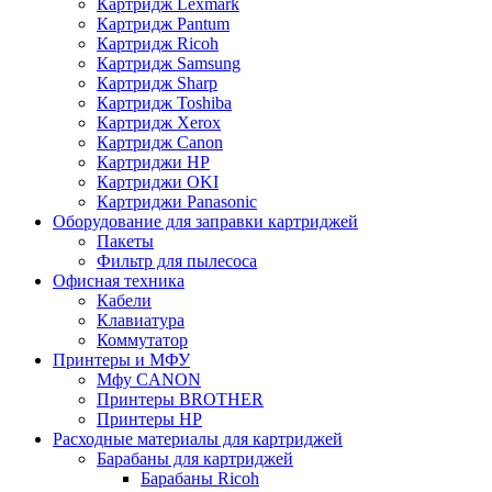
Картридж Lexmark
Картридж Pantum
Картридж Ricoh
Картридж Samsung
Картридж Sharp
Картридж Toshiba
Картридж Xerox
Картридж Сanon
Картриджи HP
Картриджи OKI
Картриджи Panasonic
Оборудование для заправки картриджей
Пакеты
Фильтр для пылесоса
Офисная техника
Кабели
Клавиатура
Коммутатор
Принтеры и МФУ
Мфу CANON
Принтеры BROTHER
Принтеры HP
Расходные материалы для картриджей
Барабаны для картриджей
Барабаны Ricoh