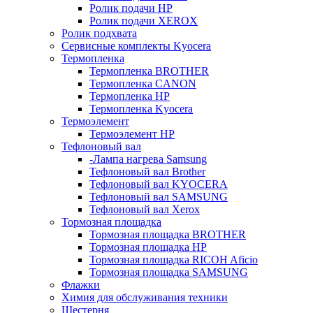
Ролик подачи HP
Ролик подачи XEROX
Ролик подхвата
Сервисные комплекты Kyocera
Термопленка
Термопленка BROTHER
Термопленка CANON
Термопленка HP
Термопленка Kyocera
Термоэлемент
Термоэлемент НР
Тефлоновый вал
-Лампа нагрева Samsung
Тефлоновый вал Brother
Тефлоновый вал KYOCERA
Тефлоновый вал SAMSUNG
Тефлоновый вал Xerox
Тормозная площадка
Тормозная площадка BROTHER
Тормозная площадка HP
Тормозная площадка RICOH Aficio
Тормозная площадка SAMSUNG
Флажки
Химия для обслуживания техники
Шестерня