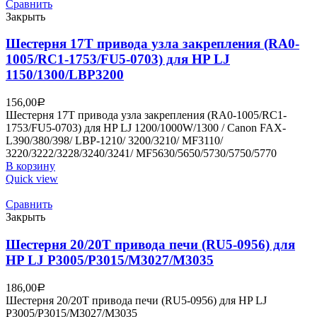
Сравнить
Закрыть
Шестерня 17T привода узла закрепления (RA0-
1005/RC1-1753/FU5-0703) для HP LJ
1150/1300/LBP3200
156,00
Р
Шестерня 17T привода узла закрепления (RA0-1005/RC1-
1753/FU5-0703) для HP LJ 1200/1000W/1300 / Canon FAX-
L390/380/398/ LBP-1210/ 3200/3210/ MF3110/
3220/3222/3228/3240/3241/ MF5630/5650/5730/5750/5770
В корзину
Quick view
Сравнить
Закрыть
Шестерня 20/20T привода печи (RU5-0956) для
HP LJ P3005/P3015/M3027/M3035
186,00
Р
Шестерня 20/20T привода печи (RU5-0956) для HP LJ
P3005/P3015/M3027/M3035