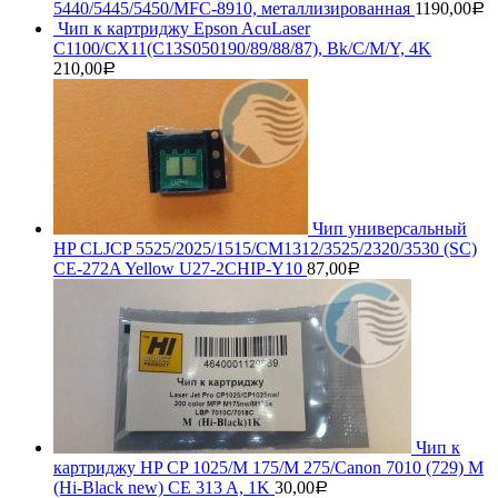
5440/5445/5450/MFC-8910, металлизированная
1190,00
Р
Чип к картриджу Epson AcuLaser
C1100/CX11(C13S050190/89/88/87), Bk/C/M/Y, 4K
210,00
Р
Чип универсальный
HP CLJCP 5525/2025/1515/CM1312/3525/2320/3530 (SC)
CE-272A Yellow U27-2CHIP-Y10
87,00
Р
Чип к
картриджу HP CP 1025/M 175/M 275/Canon 7010 (729) M
(Hi-Black new) CE 313 A, 1K
30,00
Р