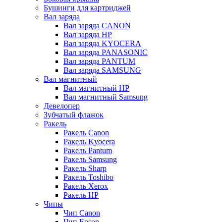
Бушинги для картриджей
Вал заряда
Вал заряда CANON
Вал заряда HP
Вал заряда KYOCERA
Вал заряда PANASONIC
Вал заряда PANTUM
Вал заряда SAMSUNG
Вал магнитный
Вал магнитный HP
Вал магнитный Samsung
Девелопер
Зубчатый флажок
Ракель
Ракель Canon
Ракель Kyocera
Ракель Pantum
Ракель Samsung
Ракель Sharp
Ракель Toshibo
Ракель Xerox
Ракель НР
Чипы
Чип Canon
Чип Epson