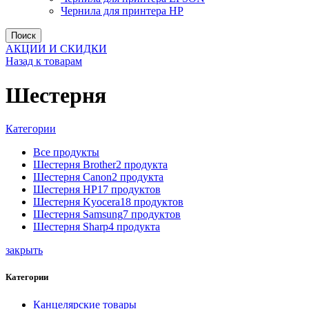
Чернила для принтера HP
Поиск
АКЦИИ И СКИДКИ
Назад к товарам
Шестерня
Категории
Все
продукты
Шестерня Brother
2
продукта
Шестерня Canon
2
продукта
Шестерня HP
17
продуктов
Шестерня Kyocera
18
продуктов
Шестерня Samsung
7
продуктов
Шестерня Sharp
4
продукта
закрыть
Категории
Канцелярские товары