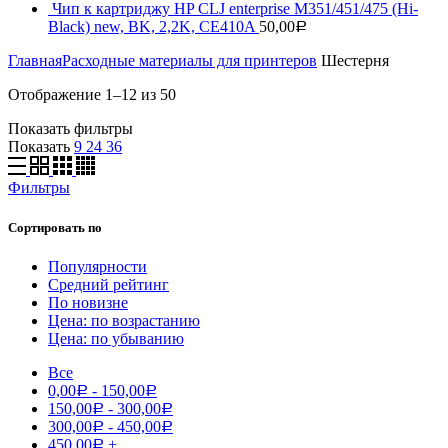
Чип к картриджу HP CLJ enterprise M351/451/475 (Hi-
Black) new, BK, 2,2K, CE410A
50,00
Р
Главная
Расходные материалы для принтеров
Шестерня
Отображение 1–12 из 50
Показать фильтры
Показать
9
24
36
Фильтры
Сортировать по
Популярности
Средний рейтинг
По новизне
Цена: по возрастанию
Цена: по убыванию
Все
0,00
-
150,00
Р
Р
150,00
-
300,00
Р
Р
300,00
-
450,00
Р
Р
450,00
+
Р