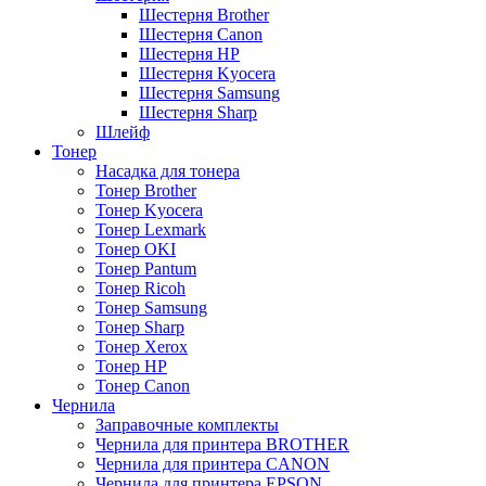
Шестерня Brother
Шестерня Canon
Шестерня HP
Шестерня Kyocera
Шестерня Samsung
Шестерня Sharp
Шлейф
Тонер
Насадка для тонера
Тонер Brother
Тонер Kyocera
Тонер Lexmark
Тонер OKI
Тонер Pantum
Тонер Ricoh
Тонер Samsung
Тонер Sharp
Тонер Xerox
Тонер НР
Тонер Саnon
Чернила
Заправочные комплекты
Чернила для принтера BROTHER
Чернила для принтера CANON
Чернила для принтера EPSON