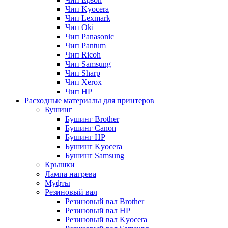
Чип Kyocera
Чип Lexmark
Чип Oki
Чип Panasonic
Чип Pantum
Чип Ricoh
Чип Samsung
Чип Sharp
Чип Xerox
Чип НР
Расходные материалы для принтеров
Бушинг
Бушинг Brother
Бушинг Canon
Бушинг HP
Бушинг Kyocera
Бушинг Samsung
Крышки
Лампа нагрева
Муфты
Резиновый вал
Резиновый вал Brother
Резиновый вал HP
Резиновый вал Kyocera