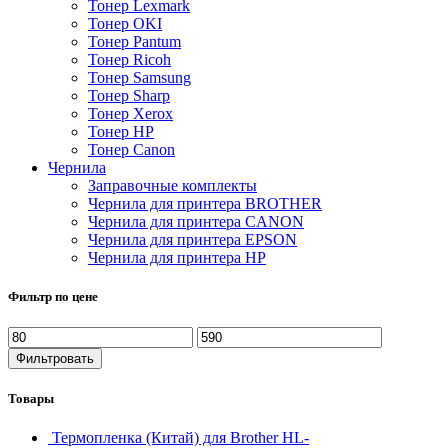
Тонер Lexmark
Тонер OKI
Тонер Pantum
Тонер Ricoh
Тонер Samsung
Тонер Sharp
Тонер Xerox
Тонер НР
Тонер Саnon
Чернила
Заправочные комплекты
Чернила для принтера BROTHER
Чернила для принтера CANON
Чернила для принтера EPSON
Чернила для принтера HP
Фильтр по цене
Минимальная
Максимальная
цена
цена
Фильтровать
Товары
Термопленка (Китай) для Brother HL-