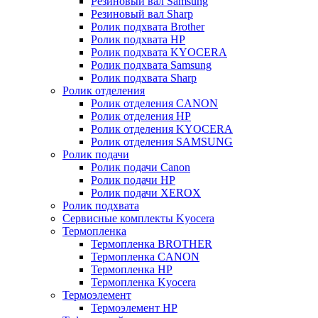
Резиновый вал Samsung
Резиновый вал Sharp
Ролик подхвата Brother
Ролик подхвата HP
Ролик подхвата KYOCERA
Ролик подхвата Samsung
Ролик подхвата Sharp
Ролик отделения
Ролик отделения CANON
Ролик отделения HP
Ролик отделения KYOCERA
Ролик отделения SAMSUNG
Ролик подачи
Ролик подачи Canon
Ролик подачи HP
Ролик подачи XEROX
Ролик подхвата
Сервисные комплекты Kyocera
Термопленка
Термопленка BROTHER
Термопленка CANON
Термопленка HP
Термопленка Kyocera
Термоэлемент
Термоэлемент НР