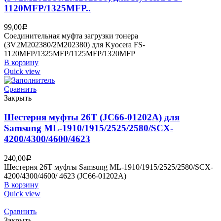
1120MFP/1325MFP..
99,00
Р
Соединительная муфта загрузки тонера
(3V2M202380/2M202380) для Kyocera FS-
1120MFP/1325MFP/1125MFP/1320MFP
В корзину
Quick view
Сравнить
Закрыть
Шестерня муфты 26T (JC66-01202A) для
Samsung ML-1910/1915/2525/2580/SCX-
4200/4300/4600/4623
240,00
Р
Шестерня 26T муфты Samsung ML-1910/1915/2525/2580/SCX-
4200/4300/4600/ 4623 (JC66-01202A)
В корзину
Quick view
Сравнить
Закрыть