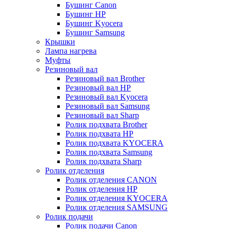
Бушинг Canon
Бушинг HP
Бушинг Kyocera
Бушинг Samsung
Крышки
Лампа нагрева
Муфты
Резиновый вал
Резиновый вал Brother
Резиновый вал HP
Резиновый вал Kyocera
Резиновый вал Samsung
Резиновый вал Sharp
Ролик подхвата Brother
Ролик подхвата HP
Ролик подхвата KYOCERA
Ролик подхвата Samsung
Ролик подхвата Sharp
Ролик отделения
Ролик отделения CANON
Ролик отделения HP
Ролик отделения KYOCERA
Ролик отделения SAMSUNG
Ролик подачи
Ролик подачи Canon