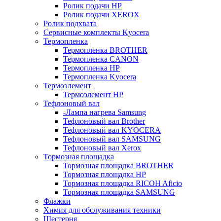
Ролик подачи HP
Ролик подачи XEROX
Ролик подхвата
Сервисные комплекты Kyocera
Термопленка
Термопленка BROTHER
Термопленка CANON
Термопленка HP
Термопленка Kyocera
Термоэлемент
Термоэлемент НР
Тефлоновый вал
-Лампа нагрева Samsung
Тефлоновый вал Brother
Тефлоновый вал KYOCERA
Тефлоновый вал SAMSUNG
Тефлоновый вал Xerox
Тормозная площадка
Тормозная площадка BROTHER
Тормозная площадка HP
Тормозная площадка RICOH Aficio
Тормозная площадка SAMSUNG
Флажки
Химия для обслуживания техники
Шестерня