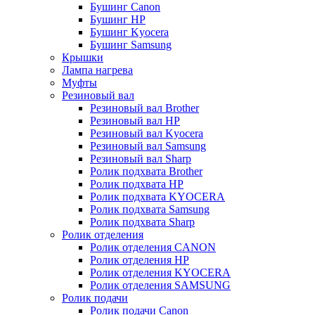
Бушинг Canon
Бушинг HP
Бушинг Kyocera
Бушинг Samsung
Крышки
Лампа нагрева
Муфты
Резиновый вал
Резиновый вал Brother
Резиновый вал HP
Резиновый вал Kyocera
Резиновый вал Samsung
Резиновый вал Sharp
Ролик подхвата Brother
Ролик подхвата HP
Ролик подхвата KYOCERA
Ролик подхвата Samsung
Ролик подхвата Sharp
Ролик отделения
Ролик отделения CANON
Ролик отделения HP
Ролик отделения KYOCERA
Ролик отделения SAMSUNG
Ролик подачи
Ролик подачи Canon