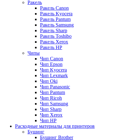
Ракель
Ракель Canon
Ракель Kyocera
Ракель Pantum
Ракель Samsung
Ракель Sharp
Ракель Toshibo
Ракель Xerox
Ракель НР
Чипы
Чип Canon
Чип Epson
Чип Kyocera
Чип Lexmark
Чип Oki
Чип Panasonic
Чип Pantum
Чип Ricoh
Чип Samsung
Чип Sharp
Чип Xerox
Чип НР
Расходные материалы для принтеров
Бушинг
Бушинг Brother