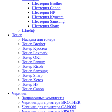
Шестерня Brother
Шестерня Canon
Шестерня HP
Шестерня Kyocera
Шестерня Samsung
Шестерня Sharp
Шлейф
Тонер
Насадка для тонера
Тонер Brother
Тонер Kyocera
Тонер Lexmark
Тонер OKI
Тонер Pantum
Тонер Ricoh
Тонер Samsung
Тонер Sharp
Тонер Xerox
Тонер НР
Тонер Саnon
Чернила
Заправочные комплекты
Чернила для принтера BROTHER
Чернила для принтера CANON
Чернила для принтера EPSON