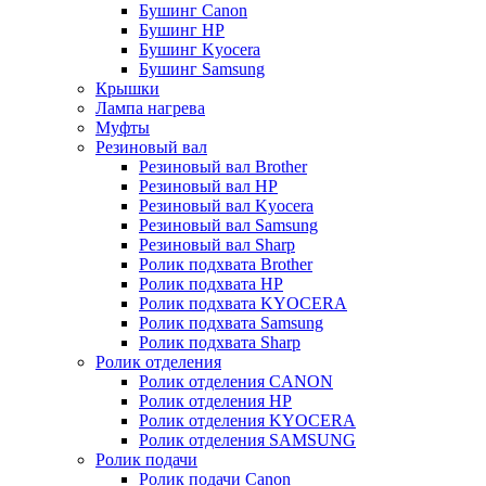
Бушинг Canon
Бушинг HP
Бушинг Kyocera
Бушинг Samsung
Крышки
Лампа нагрева
Муфты
Резиновый вал
Резиновый вал Brother
Резиновый вал HP
Резиновый вал Kyocera
Резиновый вал Samsung
Резиновый вал Sharp
Ролик подхвата Brother
Ролик подхвата HP
Ролик подхвата KYOCERA
Ролик подхвата Samsung
Ролик подхвата Sharp
Ролик отделения
Ролик отделения CANON
Ролик отделения HP
Ролик отделения KYOCERA
Ролик отделения SAMSUNG
Ролик подачи
Ролик подачи Canon