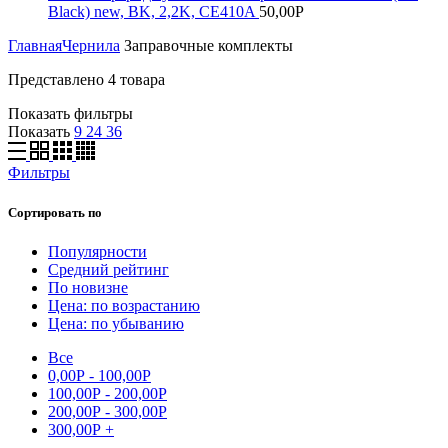
Black) new, BK, 2,2K, CE410A
50,00
Р
Главная
Чернила
Заправочные комплекты
Представлено 4 товара
Показать фильтры
Показать
9
24
36
Фильтры
Сортировать по
Популярности
Средний рейтинг
По новизне
Цена: по возрастанию
Цена: по убыванию
Все
0,00
Р
-
100,00
Р
100,00
Р
-
200,00
Р
200,00
Р
-
300,00
Р
300,00
Р
+