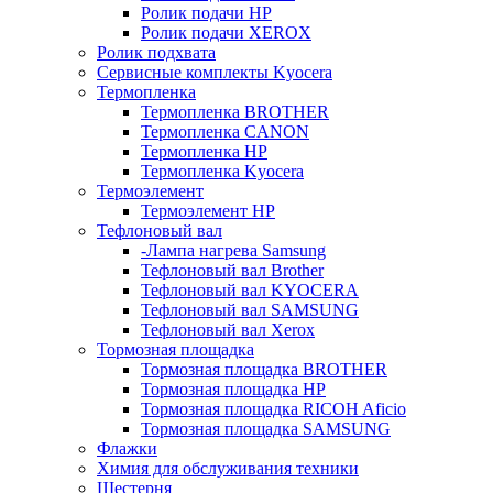
Ролик подачи HP
Ролик подачи XEROX
Ролик подхвата
Сервисные комплекты Kyocera
Термопленка
Термопленка BROTHER
Термопленка CANON
Термопленка HP
Термопленка Kyocera
Термоэлемент
Термоэлемент НР
Тефлоновый вал
-Лампа нагрева Samsung
Тефлоновый вал Brother
Тефлоновый вал KYOCERA
Тефлоновый вал SAMSUNG
Тефлоновый вал Xerox
Тормозная площадка
Тормозная площадка BROTHER
Тормозная площадка HP
Тормозная площадка RICOH Aficio
Тормозная площадка SAMSUNG
Флажки
Химия для обслуживания техники
Шестерня