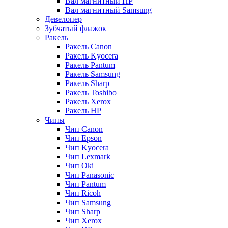
Вал магнитный HP
Вал магнитный Samsung
Девелопер
Зубчатый флажок
Ракель
Ракель Canon
Ракель Kyocera
Ракель Pantum
Ракель Samsung
Ракель Sharp
Ракель Toshibo
Ракель Xerox
Ракель НР
Чипы
Чип Canon
Чип Epson
Чип Kyocera
Чип Lexmark
Чип Oki
Чип Panasonic
Чип Pantum
Чип Ricoh
Чип Samsung
Чип Sharp
Чип Xerox