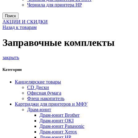
Чернила для принтера HP
Поиск
АКЦИИ И СКИДКИ
Назад к товарам
Заправочные комплекты
закрыть
Категории
Канцелярские товары
CD Диски
Офисная бумага
Флеш накопитель
Картриджи для принтеров и МФУ
Драм-юнит
Драм-юнит Brother
Драм-юнит OKI
Драм-юнит Panasonic
Драм-юнит Xerox
Драм-юнит НР