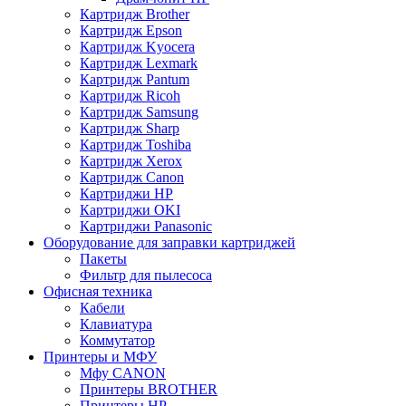
Картридж Brother
Картридж Epson
Картридж Kyocera
Картридж Lexmark
Картридж Pantum
Картридж Ricoh
Картридж Samsung
Картридж Sharp
Картридж Toshiba
Картридж Xerox
Картридж Сanon
Картриджи HP
Картриджи OKI
Картриджи Panasonic
Оборудование для заправки картриджей
Пакеты
Фильтр для пылесоса
Офисная техника
Кабели
Клавиатура
Коммутатор
Принтеры и МФУ
Мфу CANON
Принтеры BROTHER
Принтеры HP