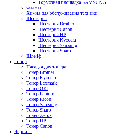
Тормозная площадка SAMSUNG
Флажки
Химия для обслуживания техники
Шестерня
Шестерня Brother
Шестерня Canon
Шестерня HP
Шестерня Kyocera
Шестерня Samsung
Шестерня Sharp
Шлейф
Тонер
Насадка для тонера
Тонер Brother
Тонер Kyocera
Тонер Lexmark
Тонер OKI
Тонер Pantum
Тонер Ricoh
Тонер Samsung
Тонер Sharp
Тонер Xerox
Тонер НР
Тонер Саnon
Чернила