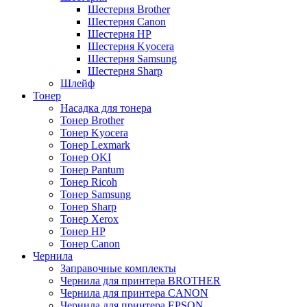
Шестерня Brother
Шестерня Canon
Шестерня HP
Шестерня Kyocera
Шестерня Samsung
Шестерня Sharp
Шлейф
Тонер
Насадка для тонера
Тонер Brother
Тонер Kyocera
Тонер Lexmark
Тонер OKI
Тонер Pantum
Тонер Ricoh
Тонер Samsung
Тонер Sharp
Тонер Xerox
Тонер НР
Тонер Саnon
Чернила
Заправочные комплекты
Чернила для принтера BROTHER
Чернила для принтера CANON
Чернила для принтера EPSON