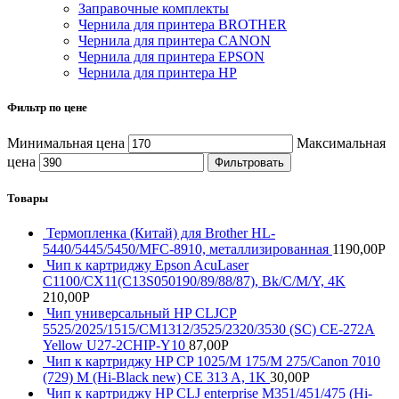
Заправочные комплекты
Чернила для принтера BROTHER
Чернила для принтера CANON
Чернила для принтера EPSON
Чернила для принтера HP
Фильтр по цене
Минимальная цена
Максимальная
цена
Фильтровать
Товары
Термопленка (Китай) для Brother HL-
5440/5445/5450/MFC-8910, металлизированная
1190,00
Р
Чип к картриджу Epson AcuLaser
C1100/CX11(C13S050190/89/88/87), Bk/C/M/Y, 4K
210,00
Р
Чип универсальный HP CLJCP
5525/2025/1515/CM1312/3525/2320/3530 (SC) CE-272A
Yellow U27-2CHIP-Y10
87,00
Р
Чип к картриджу HP CP 1025/M 175/M 275/Canon 7010
(729) M (Hi-Black new) CE 313 A, 1K
30,00
Р
Чип к картриджу HP CLJ enterprise M351/451/475 (Hi-