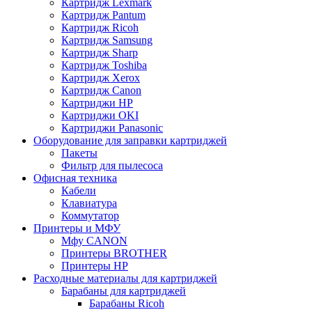
Картридж Lexmark
Картридж Pantum
Картридж Ricoh
Картридж Samsung
Картридж Sharp
Картридж Toshiba
Картридж Xerox
Картридж Сanon
Картриджи HP
Картриджи OKI
Картриджи Panasonic
Оборудование для заправки картриджей
Пакеты
Фильтр для пылесоса
Офисная техника
Кабели
Клавиатура
Коммутатор
Принтеры и МФУ
Мфу CANON
Принтеры BROTHER
Принтеры HP
Расходные материалы для картриджей
Барабаны для картриджей
Барабаны Ricoh