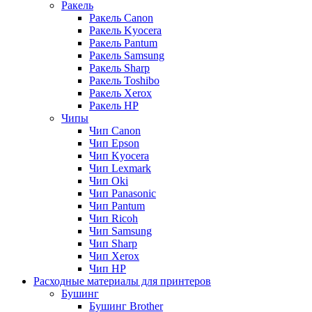
Ракель
Ракель Canon
Ракель Kyocera
Ракель Pantum
Ракель Samsung
Ракель Sharp
Ракель Toshibo
Ракель Xerox
Ракель НР
Чипы
Чип Canon
Чип Epson
Чип Kyocera
Чип Lexmark
Чип Oki
Чип Panasonic
Чип Pantum
Чип Ricoh
Чип Samsung
Чип Sharp
Чип Xerox
Чип НР
Расходные материалы для принтеров
Бушинг
Бушинг Brother