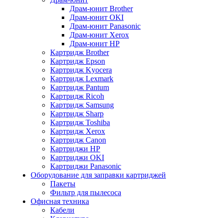
Драм-юнит Brother
Драм-юнит OKI
Драм-юнит Panasonic
Драм-юнит Xerox
Драм-юнит НР
Картридж Brother
Картридж Epson
Картридж Kyocera
Картридж Lexmark
Картридж Pantum
Картридж Ricoh
Картридж Samsung
Картридж Sharp
Картридж Toshiba
Картридж Xerox
Картридж Сanon
Картриджи HP
Картриджи OKI
Картриджи Panasonic
Оборудование для заправки картриджей
Пакеты
Фильтр для пылесоса
Офисная техника
Кабели