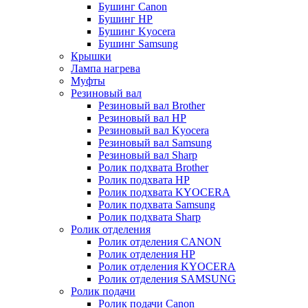
Бушинг Canon
Бушинг HP
Бушинг Kyocera
Бушинг Samsung
Крышки
Лампа нагрева
Муфты
Резиновый вал
Резиновый вал Brother
Резиновый вал HP
Резиновый вал Kyocera
Резиновый вал Samsung
Резиновый вал Sharp
Ролик подхвата Brother
Ролик подхвата HP
Ролик подхвата KYOCERA
Ролик подхвата Samsung
Ролик подхвата Sharp
Ролик отделения
Ролик отделения CANON
Ролик отделения HP
Ролик отделения KYOCERA
Ролик отделения SAMSUNG
Ролик подачи
Ролик подачи Canon