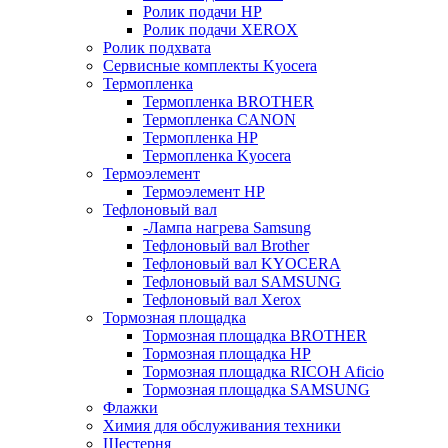
Ролик подачи HP
Ролик подачи XEROX
Ролик подхвата
Сервисные комплекты Kyocera
Термопленка
Термопленка BROTHER
Термопленка CANON
Термопленка HP
Термопленка Kyocera
Термоэлемент
Термоэлемент НР
Тефлоновый вал
-Лампа нагрева Samsung
Тефлоновый вал Brother
Тефлоновый вал KYOCERA
Тефлоновый вал SAMSUNG
Тефлоновый вал Xerox
Тормозная площадка
Тормозная площадка BROTHER
Тормозная площадка HP
Тормозная площадка RICOH Aficio
Тормозная площадка SAMSUNG
Флажки
Химия для обслуживания техники
Шестерня