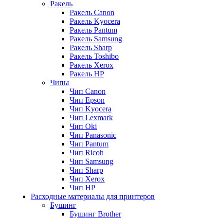
Ракель
Ракель Canon
Ракель Kyocera
Ракель Pantum
Ракель Samsung
Ракель Sharp
Ракель Toshibo
Ракель Xerox
Ракель НР
Чипы
Чип Canon
Чип Epson
Чип Kyocera
Чип Lexmark
Чип Oki
Чип Panasonic
Чип Pantum
Чип Ricoh
Чип Samsung
Чип Sharp
Чип Xerox
Чип НР
Расходные материалы для принтеров
Бушинг
Бушинг Brother