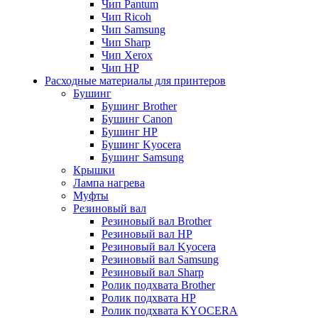
Чип Pantum
Чип Ricoh
Чип Samsung
Чип Sharp
Чип Xerox
Чип НР
Расходные материалы для принтеров
Бушинг
Бушинг Brother
Бушинг Canon
Бушинг HP
Бушинг Kyocera
Бушинг Samsung
Крышки
Лампа нагрева
Муфты
Резиновый вал
Резиновый вал Brother
Резиновый вал HP
Резиновый вал Kyocera
Резиновый вал Samsung
Резиновый вал Sharp
Ролик подхвата Brother
Ролик подхвата HP
Ролик подхвата KYOCERA