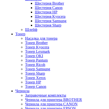
Шестерня Brother
Шестерня Canon
Шестерня HP
Шестерня Kyocera
Шестерня Samsung
Шестерня Sharp
Шлейф
Тонер
Насадка для тонера
Тонер Brother
Тонер Kyocera
Тонер Lexmark
Тонер OKI
Тонер Pantum
Тонер Ricoh
Тонер Samsung
Тонер Sharp
Тонер Xerox
Тонер НР
Тонер Саnon
Чернила
Заправочные комплекты
Чернила для принтера BROTHER
Чернила для принтера CANON
Чернила для принтера EPSON