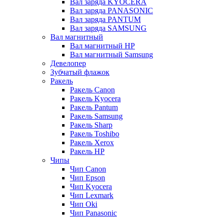
Вал заряда KYOCERA
Вал заряда PANASONIC
Вал заряда PANTUM
Вал заряда SAMSUNG
Вал магнитный
Вал магнитный HP
Вал магнитный Samsung
Девелопер
Зубчатый флажок
Ракель
Ракель Canon
Ракель Kyocera
Ракель Pantum
Ракель Samsung
Ракель Sharp
Ракель Toshibo
Ракель Xerox
Ракель НР
Чипы
Чип Canon
Чип Epson
Чип Kyocera
Чип Lexmark
Чип Oki
Чип Panasonic