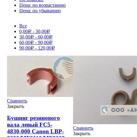
Цена: по возрастанию
Цена: по убыванию
Все
0,00
-
30,00
Р
Р
30,00
-
60,00
Р
Р
60,00
-
90,00
Р
Р
90,00
-
120,00
Р
Р
Сравнить
Закрыть
Бушинг резинового
вала левый FC5-
Сравнить
4830-000 Canon LBP-
Закрыть