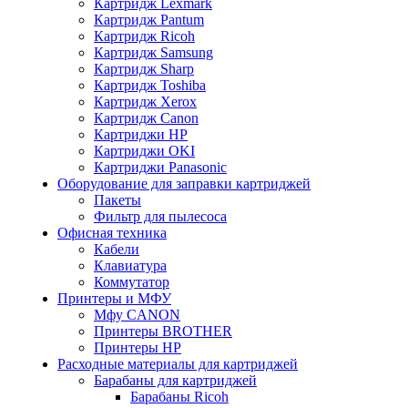
Картридж Lexmark
Картридж Pantum
Картридж Ricoh
Картридж Samsung
Картридж Sharp
Картридж Toshiba
Картридж Xerox
Картридж Сanon
Картриджи HP
Картриджи OKI
Картриджи Panasonic
Оборудование для заправки картриджей
Пакеты
Фильтр для пылесоса
Офисная техника
Кабели
Клавиатура
Коммутатор
Принтеры и МФУ
Мфу CANON
Принтеры BROTHER
Принтеры HP
Расходные материалы для картриджей
Барабаны для картриджей
Барабаны Ricoh