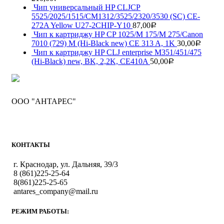
Чип универсальный HP CLJCP
5525/2025/1515/CM1312/3525/2320/3530 (SC) CE-
272A Yellow U27-2CHIP-Y10
87,00
Р
Чип к картриджу HP CP 1025/M 175/M 275/Canon
7010 (729) M (Hi-Black new) CE 313 A, 1K
30,00
Р
Чип к картриджу HP CLJ enterprise M351/451/475
(Hi-Black) new, BK, 2,2K, CE410A
50,00
Р
ООО "АНТАРЕС"
КОНТАКТЫ
г. Краснодар, ул. Дальняя, 39/3
8 (861)225-25-64
8(861)225-25-65
antares_company@mail.ru
РЕЖИМ РАБОТЫ: