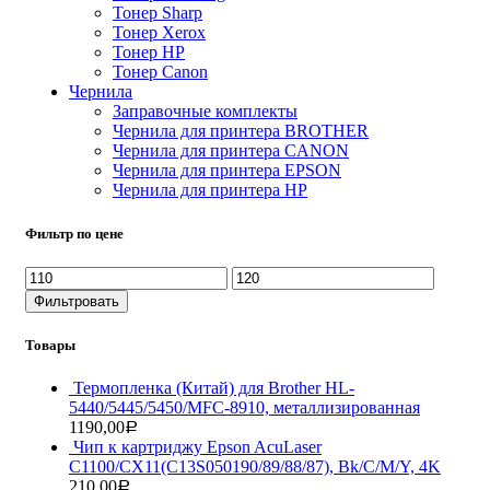
Тонер Sharp
Тонер Xerox
Тонер НР
Тонер Саnon
Чернила
Заправочные комплекты
Чернила для принтера BROTHER
Чернила для принтера CANON
Чернила для принтера EPSON
Чернила для принтера HP
Фильтр по цене
Минимальная
Максимальная
цена
цена
Фильтровать
Товары
Термопленка (Китай) для Brother HL-
5440/5445/5450/MFC-8910, металлизированная
1190,00
Р
Чип к картриджу Epson AcuLaser
C1100/CX11(C13S050190/89/88/87), Bk/C/M/Y, 4K
210,00
Р