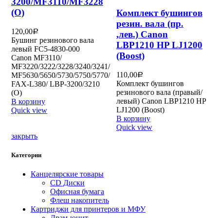
3200/MF3110/MF3228
(O)
Комплект бушингов
резин. вала (пр.
120,00
Р
,лев.) Canon
Бушинг резинового вала
LBP1210 HP LJ1200
левый FC5-4830-000
(Boost)
Canon MF3110/
MF3220/3222/3228/3240/3241/
110,00
MF5630/5650/5730/5750/5770/
Р
Комплект бушингов
FAX-L380/ LBP-3200/3210
резинового вала (правый/
(O)
левый) Canon LBP1210 HP
В корзину
LJ1200 (Boost)
Quick view
В корзину
Quick view
закрыть
Категории
Канцелярские товары
CD Диски
Офисная бумага
Флеш накопитель
Картриджи для принтеров и МФУ
Драм-юнит