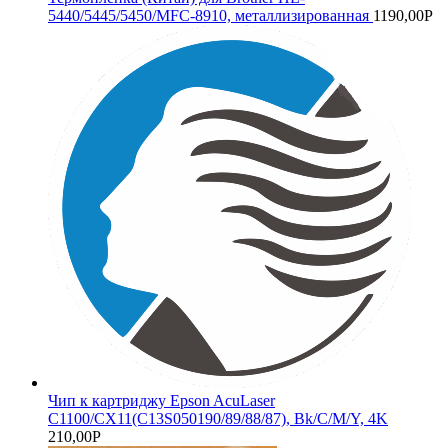
5440/5445/5450/MFC-8910, металлизированная
1190,00
Р
Чип к картриджу Epson AcuLaser
C1100/CX11(C13S050190/89/88/87), Bk/C/M/Y, 4K
210,00
Р