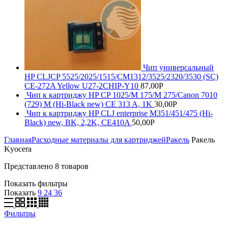
Чип универсальный
HP CLJCP 5525/2025/1515/CM1312/3525/2320/3530 (SC)
CE-272A Yellow U27-2CHIP-Y10
87,00
Р
Чип к картриджу HP CP 1025/M 175/M 275/Canon 7010
(729) M (Hi-Black new) CE 313 A, 1K
30,00
Р
Чип к картриджу HP CLJ enterprise M351/451/475 (Hi-
Black) new, BK, 2,2K, CE410A
50,00
Р
Главная
Расходные материалы для картриджей
Ракель
Ракель
Kyocera
Представлено 8 товаров
Показать фильтры
Показать
9
24
36
Фильтры