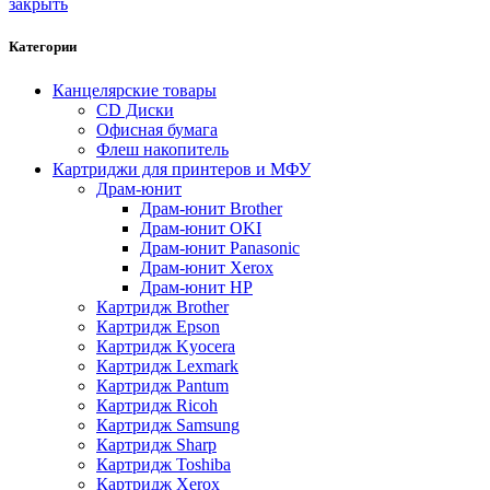
закрыть
Категории
Канцелярские товары
CD Диски
Офисная бумага
Флеш накопитель
Картриджи для принтеров и МФУ
Драм-юнит
Драм-юнит Brother
Драм-юнит OKI
Драм-юнит Panasonic
Драм-юнит Xerox
Драм-юнит НР
Картридж Brother
Картридж Epson
Картридж Kyocera
Картридж Lexmark
Картридж Pantum
Картридж Ricoh
Картридж Samsung
Картридж Sharp
Картридж Toshiba
Картридж Xerox