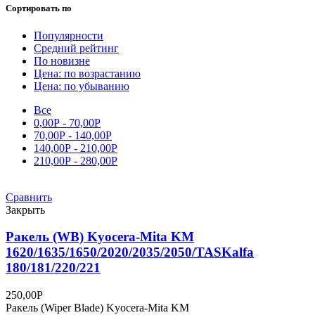
Сортировать по
Популярности
Средний рейтинг
По новизне
Цена: по возрастанию
Цена: по убыванию
Все
0,00
Р
-
70,00
Р
70,00
Р
-
140,00
Р
140,00
Р
-
210,00
Р
210,00
Р
-
280,00
Р
Сравнить
Закрыть
Ракель (WB) Kyocera-Mita KM
1620/1635/1650/2020/2035/2050/TASKalfa
180/181/220/221
250,00
Р
Ракель (Wiper Blade) Kyocera-Mita KM