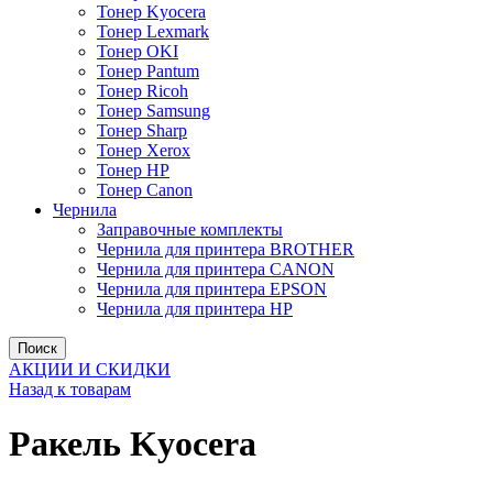
Тонер Kyocera
Тонер Lexmark
Тонер OKI
Тонер Pantum
Тонер Ricoh
Тонер Samsung
Тонер Sharp
Тонер Xerox
Тонер НР
Тонер Саnon
Чернила
Заправочные комплекты
Чернила для принтера BROTHER
Чернила для принтера CANON
Чернила для принтера EPSON
Чернила для принтера HP
Поиск
АКЦИИ И СКИДКИ
Назад к товарам
Ракель Kyocera