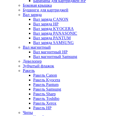
Барабаны для картриджей НР
Боковая крышка
Бушинги для картриджей
Вал заряда
Вал заряда CANON
Вал заряда HP
Вал заряда KYOCERA
Вал заряда PANASONIC
Вал заряда PANTUM
Вал заряда SAMSUNG
Вал магнитный
Вал магнитный HP
Вал магнитный Samsung
Девелопер
Зубчатый флажок
Ракель
Ракель Canon
Ракель Kyocera
Ракель Pantum
Ракель Samsung
Ракель Sharp
Ракель Toshibo
Ракель Xerox
Ракель НР
Чипы