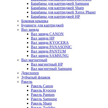
Барабаны для картриджей Samsung
Барабаны для картриджей Sharp
Барабаны для картриджей Xerox Phaser
Барабаны для картриджей НР
Боковая крышка
Бушинги для картриджей
Вал заряда
Вал заряда CANON
Вал заряда HP
Вал заряда KYOCERA
Вал заряда PANASONIC
Вал заряда PANTUM
Вал заряда SAMSUNG
Вал магнитный
Вал магнитный HP
Вал магнитный Samsung
Девелопер
Зубчатый флажок
Ракель
Ракель Canon
Ракель Kyocera
Ракель Pantum
Ракель Samsung
Ракель Sharp
Ракель Toshibo