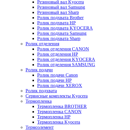
Резиновый вал Kyocera
Резиновый вал Samsung
Резиновый вал Sharp
Ролик подхвата Brother
Ролик подхвата HP
Ролик подхвата KYOCERA
Ролик подхвата Samsung
Ролик подхвата Sharp
Ролик отделения
Ролик отделения CANON
Ролик отделения HP
Ролик отделения KYOCERA
Ролик отделения SAMSUNG
Ролик подачи
Ролик подачи Canon
Ролик подачи HP
Ролик подачи XEROX
Ролик подхвата
Сервисные комплекты Kyocera
Термопленка
Термопленка BROTHER
Термопленка CANON
Термопленка HP
Термопленка Kyocera
Термоэлемент