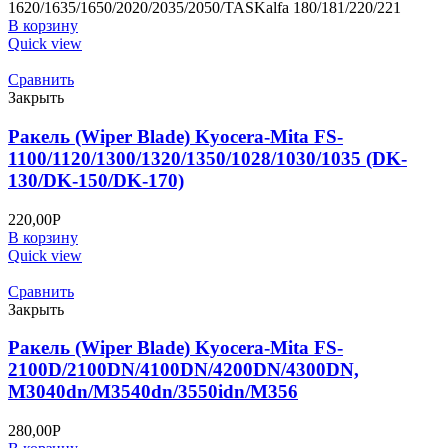
1620/1635/1650/2020/2035/2050/TASKalfa 180/181/220/221
В корзину
Quick view
Сравнить
Закрыть
Ракель (Wiper Blade) Kyocera-Mita FS-
1100/1120/1300/1320/1350/1028/1030/1035 (DK-
130/DK-150/DK-170)
220,00
Р
В корзину
Quick view
Сравнить
Закрыть
Ракель (Wiper Blade) Kyocera-Mita FS-
2100D/2100DN/4100DN/4200DN/4300DN,
M3040dn/M3540dn/3550idn/M356
280,00
Р