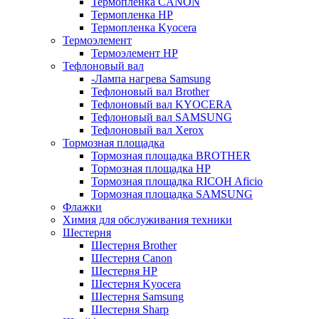
Термопленка CANON
Термопленка HP
Термопленка Kyocera
Термоэлемент
Термоэлемент НР
Тефлоновый вал
-Лампа нагрева Samsung
Тефлоновый вал Brother
Тефлоновый вал KYOCERA
Тефлоновый вал SAMSUNG
Тефлоновый вал Xerox
Тормозная площадка
Тормозная площадка BROTHER
Тормозная площадка HP
Тормозная площадка RICOH Aficio
Тормозная площадка SAMSUNG
Флажки
Химия для обслуживания техники
Шестерня
Шестерня Brother
Шестерня Canon
Шестерня HP
Шестерня Kyocera
Шестерня Samsung
Шестерня Sharp