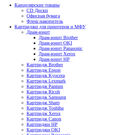
Канцелярские товары
CD Диски
Офисная бумага
Флеш накопитель
Картриджи для принтеров и МФУ
Драм-юнит
Драм-юнит Brother
Драм-юнит OKI
Драм-юнит Panasonic
Драм-юнит Xerox
Драм-юнит НР
Картридж Brother
Картридж Epson
Картридж Kyocera
Картридж Lexmark
Картридж Pantum
Картридж Ricoh
Картридж Samsung
Картридж Sharp
Картридж Toshiba
Картридж Xerox
Картридж Сanon
Картриджи HP
Картриджи OKI