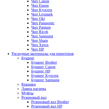
Чип Canon
Чип Epson
Чип Kyocera
Чип Lexmark
Чип Oki
Чип Panasonic
Чип Pantum
Чип Ricoh
Чип Samsung
Чип Sharp
Чип Xerox
Чип НР
Расходные материалы для принтеров
Бушинг
Бушинг Brother
Бушинг Canon
Бушинг HP
Бушинг Kyocera
Бушинг Samsung
Крышки
Лампа нагрева
Муфты
Резиновый вал
Резиновый вал Brother
Резиновый вал HP