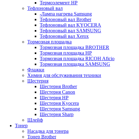
Термоэлемент НР
Тефлоновый вал
-Лампа нагрева Samsung
Тефлоновый вал Brother
Тефлоновый вал KYOCERA
Тефлоновый вал SAMSUNG
Тефлоновый вал Xerox
Тормозная площадка
Тормозная площадка BROTHER
Тормозная площадка HP
Тормозная площадка RICOH Aficio
Тормозная площадка SAMSUNG
Флажки
Химия для обслуживания техники
Шестерня
Шестерня Brother
Шестерня Canon
Шестерня HP
Шестерня Kyocera
Шестерня Samsung
Шестерня Sharp
Шлейф
Тонер
Насадка для тонера
Тонер Brother