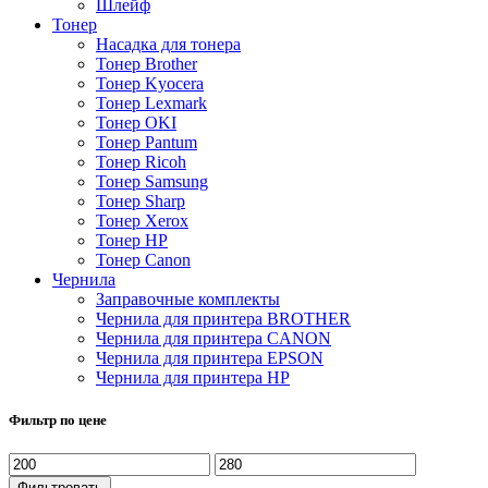
Шлейф
Тонер
Насадка для тонера
Тонер Brother
Тонер Kyocera
Тонер Lexmark
Тонер OKI
Тонер Pantum
Тонер Ricoh
Тонер Samsung
Тонер Sharp
Тонер Xerox
Тонер НР
Тонер Саnon
Чернила
Заправочные комплекты
Чернила для принтера BROTHER
Чернила для принтера CANON
Чернила для принтера EPSON
Чернила для принтера HP
Фильтр по цене
Минимальная
Максимальная
цена
цена
Фильтровать