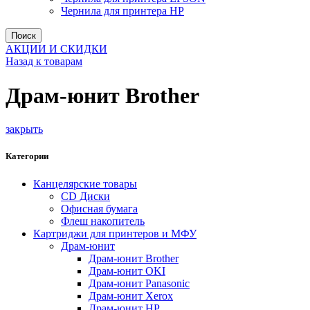
Чернила для принтера HP
Поиск
АКЦИИ И СКИДКИ
Назад к товарам
Драм-юнит Brother
закрыть
Категории
Канцелярские товары
CD Диски
Офисная бумага
Флеш накопитель
Картриджи для принтеров и МФУ
Драм-юнит
Драм-юнит Brother
Драм-юнит OKI
Драм-юнит Panasonic
Драм-юнит Xerox
Драм-юнит НР