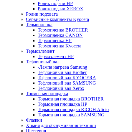
Ролик подачи HP
Ролик подачи XEROX
Ролик подхвата
Сервисные комплекты Kyocera
Термопленка
Термопленка BROTHER
Термопленка CANON
Термопленка HP
Термопленка Kyocera
Термоэлемент
Термоэлемент НР
Тефлоновый вал
-Лампа нагрева Samsung
Тефлоновый вал Brother
Тефлоновый вал KYOCERA
Тефлоновый вал SAMSUNG
Тефлоновый вал Xerox
Тормозная площадка
Тормозная площадка BROTHER
Тормозная площадка HP
Тормозная площадка RICOH Aficio
Тормозная площадка SAMSUNG
Флажки
Химия для обслуживания техники
Шестерня