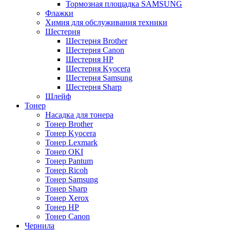
Тормозная площадка SAMSUNG
Флажки
Химия для обслуживания техники
Шестерня
Шестерня Brother
Шестерня Canon
Шестерня HP
Шестерня Kyocera
Шестерня Samsung
Шестерня Sharp
Шлейф
Тонер
Насадка для тонера
Тонер Brother
Тонер Kyocera
Тонер Lexmark
Тонер OKI
Тонер Pantum
Тонер Ricoh
Тонер Samsung
Тонер Sharp
Тонер Xerox
Тонер НР
Тонер Саnon
Чернила