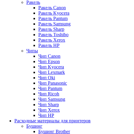
Ракель
Ракель Canon
Ракель Kyocera
Ракель Pantum
Ракель Samsung
Ракель Sharp
Ракель Toshibo
Ракель Xerox
Ракель НР
Чипы
Чип Canon
Чип Epson
Чип Kyocera
Чип Lexmark
Чип Oki
Чип Panasonic
Чип Pantum
Чип Ricoh
Чип Samsung
Чип Sharp
Чип Xerox
Чип НР
Расходные материалы для принтеров
Бушинг
Бушинг Brother