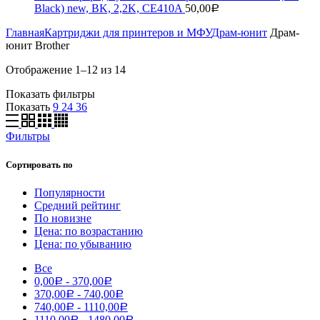
Black) new, BK, 2,2K, CE410A
50,00
Р
Главная
Картриджи для принтеров и МФУ
Драм-юнит
Драм-
юнит Brother
Отображение 1–12 из 14
Показать фильтры
Показать
9
24
36
Фильтры
Сортировать по
Популярности
Средний рейтинг
По новизне
Цена: по возрастанию
Цена: по убыванию
Все
0,00
-
370,00
Р
Р
370,00
-
740,00
Р
Р
740,00
-
1110,00
Р
Р
1110,00
-
1480,00
Р
Р