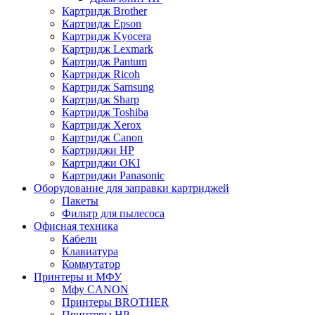
Картридж Brother
Картридж Epson
Картридж Kyocera
Картридж Lexmark
Картридж Pantum
Картридж Ricoh
Картридж Samsung
Картридж Sharp
Картридж Toshiba
Картридж Xerox
Картридж Сanon
Картриджи HP
Картриджи OKI
Картриджи Panasonic
Оборудование для заправки картриджей
Пакеты
Фильтр для пылесоса
Офисная техника
Кабели
Клавиатура
Коммутатор
Принтеры и МФУ
Мфу CANON
Принтеры BROTHER
Принтеры HP