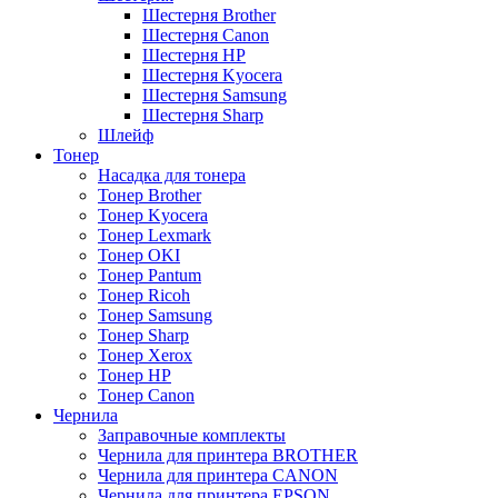
Шестерня Brother
Шестерня Canon
Шестерня HP
Шестерня Kyocera
Шестерня Samsung
Шестерня Sharp
Шлейф
Тонер
Насадка для тонера
Тонер Brother
Тонер Kyocera
Тонер Lexmark
Тонер OKI
Тонер Pantum
Тонер Ricoh
Тонер Samsung
Тонер Sharp
Тонер Xerox
Тонер НР
Тонер Саnon
Чернила
Заправочные комплекты
Чернила для принтера BROTHER
Чернила для принтера CANON
Чернила для принтера EPSON