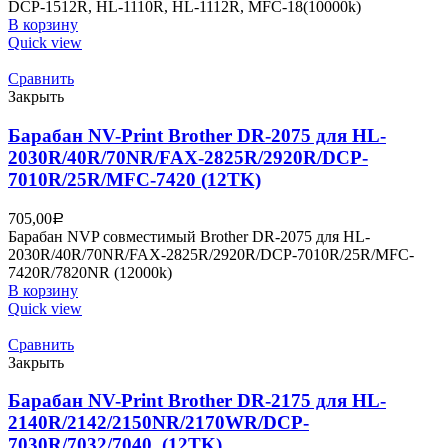
DCP-1512R, HL-1110R, HL-1112R, MFC-18(10000k)
В корзину
Quick view
Сравнить
Закрыть
Барабан NV-Print Brother DR-2075 для HL-
2030R/40R/70NR/FAX-2825R/2920R/DCP-
7010R/25R/MFC-7420 (12TK)
705,00
Р
Барабан NVP совместимый Brother DR-2075 для HL-
2030R/40R/70NR/FAX-2825R/2920R/DCP-7010R/25R/MFC-
7420R/7820NR (12000k)
В корзину
Quick view
Сравнить
Закрыть
Барабан NV-Print Brother DR-2175 для HL-
2140R/2142/2150NR/2170WR/DCP-
7030R/7032/7040..(12TK)