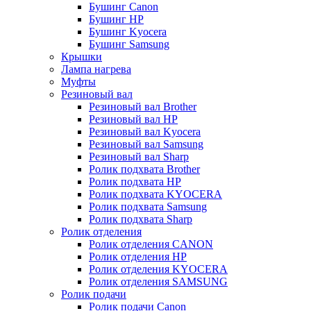
Бушинг Canon
Бушинг HP
Бушинг Kyocera
Бушинг Samsung
Крышки
Лампа нагрева
Муфты
Резиновый вал
Резиновый вал Brother
Резиновый вал HP
Резиновый вал Kyocera
Резиновый вал Samsung
Резиновый вал Sharp
Ролик подхвата Brother
Ролик подхвата HP
Ролик подхвата KYOCERA
Ролик подхвата Samsung
Ролик подхвата Sharp
Ролик отделения
Ролик отделения CANON
Ролик отделения HP
Ролик отделения KYOCERA
Ролик отделения SAMSUNG
Ролик подачи
Ролик подачи Canon