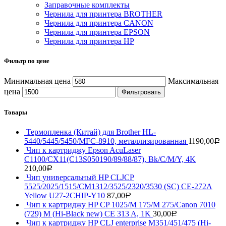
Заправочные комплекты
Чернила для принтера BROTHER
Чернила для принтера CANON
Чернила для принтера EPSON
Чернила для принтера HP
Фильтр по цене
Минимальная цена
Максимальная
цена
Фильтровать
Товары
Термопленка (Китай) для Brother HL-
5440/5445/5450/MFC-8910, металлизированная
1190,00
Р
Чип к картриджу Epson AcuLaser
C1100/CX11(C13S050190/89/88/87), Bk/C/M/Y, 4K
210,00
Р
Чип универсальный HP CLJCP
5525/2025/1515/CM1312/3525/2320/3530 (SC) CE-272A
Yellow U27-2CHIP-Y10
87,00
Р
Чип к картриджу HP CP 1025/M 175/M 275/Canon 7010
(729) M (Hi-Black new) CE 313 A, 1K
30,00
Р
Чип к картриджу HP CLJ enterprise M351/451/475 (Hi-