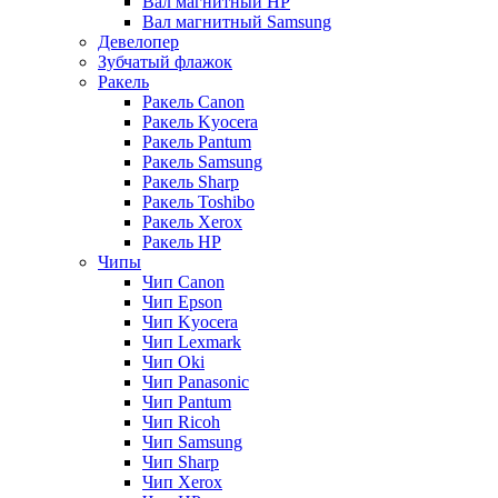
Вал магнитный HP
Вал магнитный Samsung
Девелопер
Зубчатый флажок
Ракель
Ракель Canon
Ракель Kyocera
Ракель Pantum
Ракель Samsung
Ракель Sharp
Ракель Toshibo
Ракель Xerox
Ракель НР
Чипы
Чип Canon
Чип Epson
Чип Kyocera
Чип Lexmark
Чип Oki
Чип Panasonic
Чип Pantum
Чип Ricoh
Чип Samsung
Чип Sharp
Чип Xerox