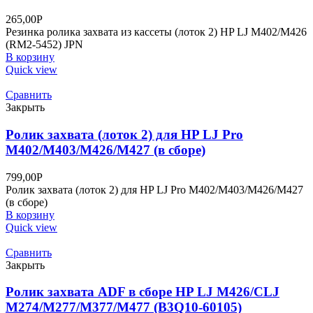
265,00
Р
Резинка ролика захвата из кассеты (лоток 2) HP LJ M402/M426
(RM2-5452) JPN
В корзину
Quick view
Сравнить
Закрыть
Ролик захвата (лоток 2) для HP LJ Pro
M402/M403/M426/M427 (в сборе)
799,00
Р
Ролик захвата (лоток 2) для HP LJ Pro M402/M403/M426/M427
(в сборе)
В корзину
Quick view
Сравнить
Закрыть
Ролик захвата ADF в сборе HP LJ M426/CLJ
M274/M277/M377/M477 (B3Q10-60105)