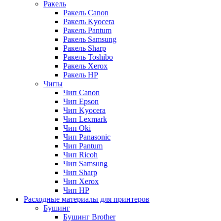
Ракель
Ракель Canon
Ракель Kyocera
Ракель Pantum
Ракель Samsung
Ракель Sharp
Ракель Toshibo
Ракель Xerox
Ракель НР
Чипы
Чип Canon
Чип Epson
Чип Kyocera
Чип Lexmark
Чип Oki
Чип Panasonic
Чип Pantum
Чип Ricoh
Чип Samsung
Чип Sharp
Чип Xerox
Чип НР
Расходные материалы для принтеров
Бушинг
Бушинг Brother