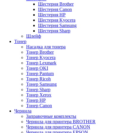
Шестерня Brother
Шестерня Canon
Шестерня HP
Шестерня Kyocera
Шестерня Samsung
Шестерня Sharp
Шлейф
Тонер
Насадка для тонера
Тонер Brother
Тонер Kyocera
Тонер Lexmark
Тонер OKI
Тонер Pantum
Тонер Ricoh
Тонер Samsung
Тонер Sharp
Тонер Xerox
Тонер НР
Тонер Саnon
Чернила
Заправочные комплекты
Чернила для принтера BROTHER
Чернила для принтера CANON
Чернила для принтера EPSON