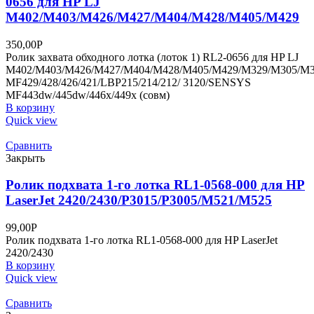
0656 для HP LJ
M402/M403/M426/M427/M404/M428/M405/M429
350,00
Р
Ролик захвата обходного лотка (лоток 1) RL2-0656 для HP LJ
M402/M403/M426/M427/M404/M428/M405/M429/M329/M305/M3
MF429/428/426/421/LBP215/214/212/ 3120/SENSYS
MF443dw/445dw/446x/449x (совм)
В корзину
Quick view
Сравнить
Закрыть
Ролик подхвата 1-го лотка RL1-0568-000 для HP
LaserJet 2420/2430/P3015/P3005/M521/M525
99,00
Р
Ролик подхвата 1-го лотка RL1-0568-000 для HP LaserJet
2420/2430
В корзину
Quick view
Сравнить