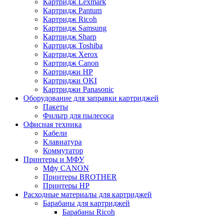
Картридж Lexmark
Картридж Pantum
Картридж Ricoh
Картридж Samsung
Картридж Sharp
Картридж Toshiba
Картридж Xerox
Картридж Сanon
Картриджи HP
Картриджи OKI
Картриджи Panasonic
Оборудование для заправки картриджей
Пакеты
Фильтр для пылесоса
Офисная техника
Кабели
Клавиатура
Коммутатор
Принтеры и МФУ
Мфу CANON
Принтеры BROTHER
Принтеры HP
Расходные материалы для картриджей
Барабаны для картриджей
Барабаны Ricoh