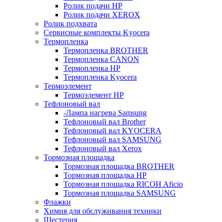
Ролик подачи HP
Ролик подачи XEROX
Ролик подхвата
Сервисные комплекты Kyocera
Термопленка
Термопленка BROTHER
Термопленка CANON
Термопленка HP
Термопленка Kyocera
Термоэлемент
Термоэлемент НР
Тефлоновый вал
-Лампа нагрева Samsung
Тефлоновый вал Brother
Тефлоновый вал KYOCERA
Тефлоновый вал SAMSUNG
Тефлоновый вал Xerox
Тормозная площадка
Тормозная площадка BROTHER
Тормозная площадка HP
Тормозная площадка RICOH Aficio
Тормозная площадка SAMSUNG
Флажки
Химия для обслуживания техники
Шестерня