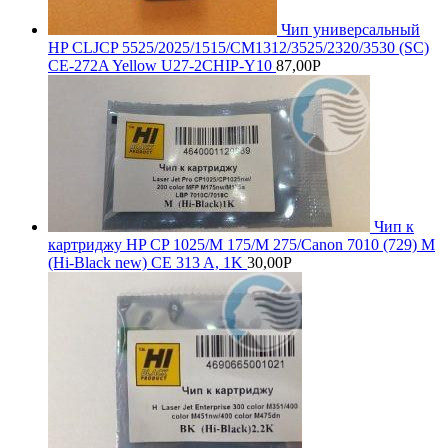
Чип универсальный
HP CLJCP 5525/2025/1515/CM1312/3525/2320/3530 (SC)
CE-272A Yellow U27-2CHIP-Y10
87,00
Р
Чип к
картриджу HP CP 1025/M 175/M 275/Canon 7010 (729) M
(Hi-Black new) CE 313 A, 1K
30,00
Р