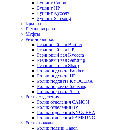
Бушинг Canon
Бушинг HP
Бушинг Kyocera
Бушинг Samsung
Крышки
Лампа нагрева
Муфты
Резиновый вал
Резиновый вал Brother
Резиновый вал HP
Резиновый вал Kyocera
Резиновый вал Samsung
Резиновый вал Sharp
Ролик подхвата Brother
Ролик подхвата HP
Ролик подхвата KYOCERA
Ролик подхвата Samsung
Ролик подхвата Sharp
Ролик отделения
Ролик отделения CANON
Ролик отделения HP
Ролик отделения KYOCERA
Ролик отделения SAMSUNG
Ролик подачи
Ролик подачи Canon