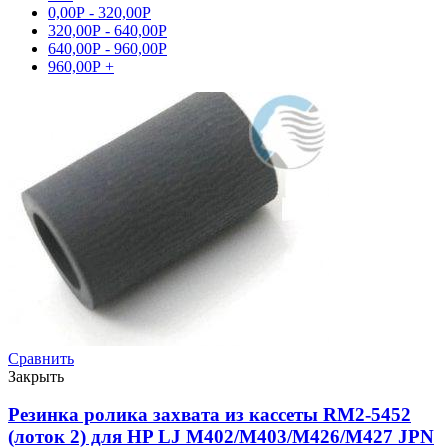
0,00
Р
-
320,00
Р
320,00
Р
-
640,00
Р
640,00
Р
-
960,00
Р
960,00
Р
+
Сравнить
Закрыть
Резинка ролика захвата из кассеты RM2-5452
(лоток 2) для HP LJ M402/M403/M426/M427 JPN