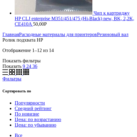
Чип к картриджу
HP CLJ enterprise M351/451/475 (Hi-Black) new, BK, 2,2K,
CE410A
50,00
Р
Главная
Расходные материалы для принтеров
Резиновый вал
Ролик подхвата HP
Отображение 1–12 из 14
Показать фильтры
Показать
9
24
36
Фильтры
Сортировать по
Популярности
Средний рейтинг
По новизне
Цена: по возрастанию
Цена: по убыванию
Все