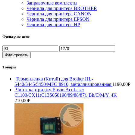
Заправочные комплекты
Чернила для принтера BROTHER
Чернила для принтера CANON
Чернила для принтера EPSON
Чернила для принтера HP
Фильтр по цене
Минимальная
Максимальная
цена
цена
Фильтровать
Товары
Термопленка (Китай) для Brother HL-
5440/5445/5450/MFC-8910, металлизированная
1190,00
Р
Чип к картриджу Epson AcuLaser
C1100/CX11(C13S050190/89/88/87), Bk/C/M/Y, 4K
210,00
Р