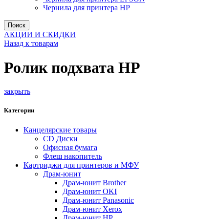
Чернила для принтера HP
Поиск
АКЦИИ И СКИДКИ
Назад к товарам
Ролик подхвата HP
закрыть
Категории
Канцелярские товары
CD Диски
Офисная бумага
Флеш накопитель
Картриджи для принтеров и МФУ
Драм-юнит
Драм-юнит Brother
Драм-юнит OKI
Драм-юнит Panasonic
Драм-юнит Xerox
Драм-юнит НР