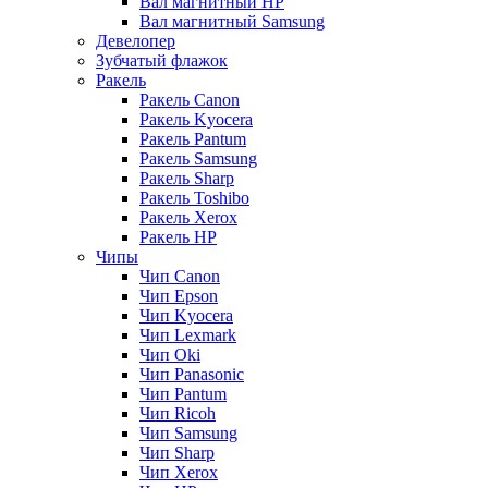
Вал магнитный HP
Вал магнитный Samsung
Девелопер
Зубчатый флажок
Ракель
Ракель Canon
Ракель Kyocera
Ракель Pantum
Ракель Samsung
Ракель Sharp
Ракель Toshibo
Ракель Xerox
Ракель НР
Чипы
Чип Canon
Чип Epson
Чип Kyocera
Чип Lexmark
Чип Oki
Чип Panasonic
Чип Pantum
Чип Ricoh
Чип Samsung
Чип Sharp
Чип Xerox