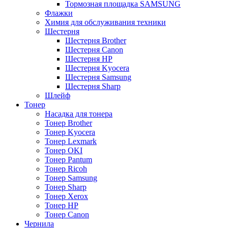
Тормозная площадка SAMSUNG
Флажки
Химия для обслуживания техники
Шестерня
Шестерня Brother
Шестерня Canon
Шестерня HP
Шестерня Kyocera
Шестерня Samsung
Шестерня Sharp
Шлейф
Тонер
Насадка для тонера
Тонер Brother
Тонер Kyocera
Тонер Lexmark
Тонер OKI
Тонер Pantum
Тонер Ricoh
Тонер Samsung
Тонер Sharp
Тонер Xerox
Тонер НР
Тонер Саnon
Чернила