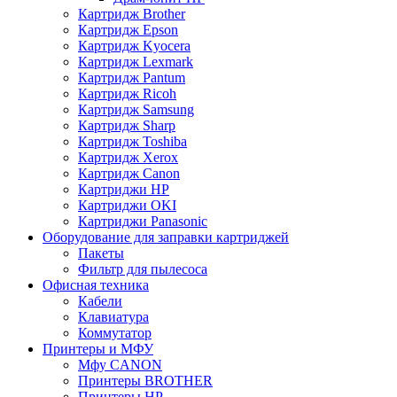
Картридж Brother
Картридж Epson
Картридж Kyocera
Картридж Lexmark
Картридж Pantum
Картридж Ricoh
Картридж Samsung
Картридж Sharp
Картридж Toshiba
Картридж Xerox
Картридж Сanon
Картриджи HP
Картриджи OKI
Картриджи Panasonic
Оборудование для заправки картриджей
Пакеты
Фильтр для пылесоса
Офисная техника
Кабели
Клавиатура
Коммутатор
Принтеры и МФУ
Мфу CANON
Принтеры BROTHER
Принтеры HP