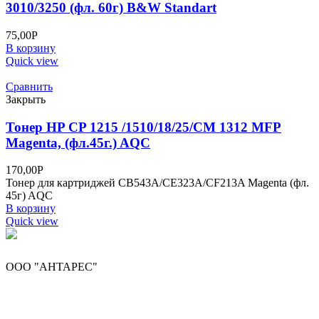
3010/3250 (фл. 60г) B&W Standart
75,00
Р
В корзину
Quick view
Сравнить
Закрыть
Тонер HP CP 1215 /1510/18/25/CM 1312 MFP
Magenta, (фл.45г.) AQC
170,00
Р
Тонер для картриджей CB543A/CE323A/CF213A Magenta (фл.
45г) AQC
В корзину
Quick view
ООО "АНТАРЕС"