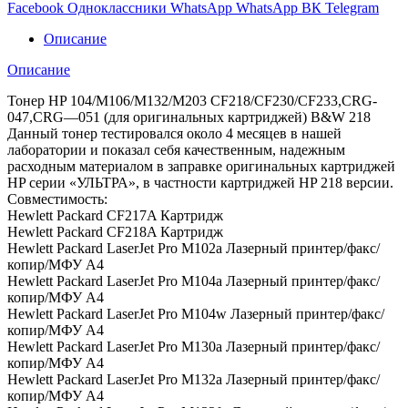
CF218/CF230/CF233,CRG-
Facebook
Одноклассники
WhatsApp
WhatsApp
ВК
Telegram
047,CRG-
-051
Описание
для
оригиналов
Описание
(1кг)
Тонер HP 104/M106/M132/M203 CF218/CF230/CF233,CRG-
047,CRG—051 (для оригинальных картриджей) B&W 218
Данный тонер тестировался около 4 месяцев в нашей
лаборатории и показал себя качественным, надежным
расходным материалом в заправке оригинальных картриджей
HP серии «УЛЬТРА», в частности картриджей HP 218 версии.
Совместимость:
Hewlett Packard CF217A Картридж
Hewlett Packard CF218A Картридж
Hewlett Packard LaserJet Pro M102a Лазерный принтер/факс/
копир/МФУ A4
Hewlett Packard LaserJet Pro M104a Лазерный принтер/факс/
копир/МФУ A4
Hewlett Packard LaserJet Pro M104w Лазерный принтер/факс/
копир/МФУ A4
Hewlett Packard LaserJet Pro M130a Лазерный принтер/факс/
копир/МФУ A4
Hewlett Packard LaserJet Pro M132a Лазерный принтер/факс/
копир/МФУ A4