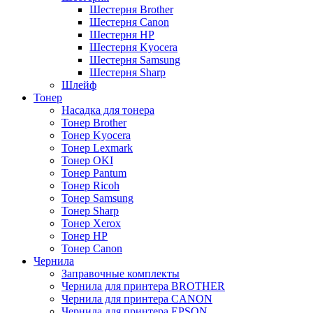
Шестерня Brother
Шестерня Canon
Шестерня HP
Шестерня Kyocera
Шестерня Samsung
Шестерня Sharp
Шлейф
Тонер
Насадка для тонера
Тонер Brother
Тонер Kyocera
Тонер Lexmark
Тонер OKI
Тонер Pantum
Тонер Ricoh
Тонер Samsung
Тонер Sharp
Тонер Xerox
Тонер НР
Тонер Саnon
Чернила
Заправочные комплекты
Чернила для принтера BROTHER
Чернила для принтера CANON
Чернила для принтера EPSON