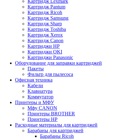
Картридж Lexmark
Картридж Pantum
Картридж Ricoh
Картридж Samsung
Картридж Sharp
Картридж Toshiba
Картридж Xerox
Картридж Сanon
Картриджи HP
Картриджи OKI
Картриджи Panasonic
Оборудование для заправки картриджей
Пакеты
Фильтр для пылесоса
Офисная техника
Кабели
Клавиатура
Коммутатор
Принтеры и МФУ
Мфу CANON
Принтеры BROTHER
Принтеры HP
Расходные материалы для картриджей
Барабаны для картриджей
Барабаны Ricoh