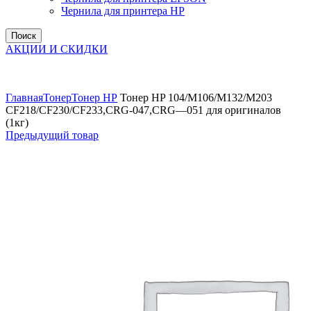
Чернила для принтера HP
Поиск
АКЦИИ И СКИДКИ
Увеличить
Главная
Тонер
Тонер НР
Тонер HP 104/M106/M132/M203
CF218/CF230/CF233,CRG-047,CRG—051 для оригиналов
(1кг)
Предыдущий товар