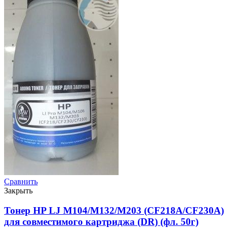
Сравнить
Закрыть
Тонер HP LJ M104/M132/M203 (CF218A/CF230A)
для совместимого картриджа (DR) (фл. 50г)