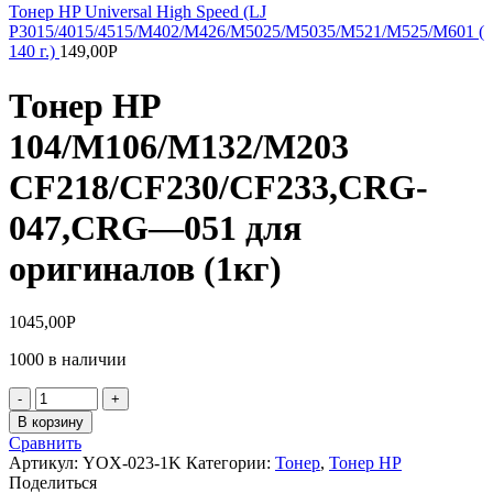
Тонер HP Universal High Speed (LJ
P3015/4015/4515/M402/M426/M5025/M5035/M521/M525/M601 (
140 г.)
149,00
Р
Тонер HP
104/M106/M132/M203
CF218/CF230/CF233,CRG-
047,CRG—051 для
оригиналов (1кг)
1045,00
Р
1000 в наличии
Количество
товара
В корзину
Тонер
Сравнить
HP
Артикул:
YOX-023-1K
Категории:
Тонер
,
Тонер НР
104/M106/M132/M203
Поделиться