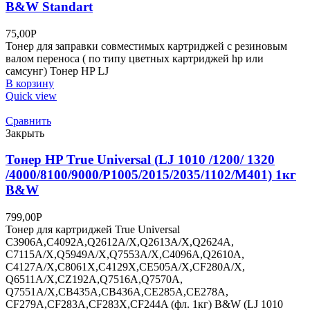
B&W Standart
75,00
Р
Тонер для заправки совместимых картриджей с резиновым
валом переноса ( по типу цветных картриджей hp или
самсунг) Тонер HP LJ
В корзину
Quick view
Сравнить
Закрыть
Тонер HP True Universal (LJ 1010 /1200/ 1320
/4000/8100/9000/P1005/2015/2035/1102/M401) 1кг
B&W
799,00
Р
Тонер для картриджей True Universal
C3906A,C4092A,Q2612A/X,Q2613A/X,Q2624A,
C7115A/X,Q5949A/X,Q7553A/X,C4096A,Q2610A,
C4127A/X,C8061X,C4129X,CE505A/X,CF280A/X,
Q6511A/X,CZ192A,Q7516A,Q7570A,
Q7551A/X,CB435A,CB436A,CE285A,CE278A,
CF279A,CF283A,CF283X,CF244A (фл. 1кг) B&W (LJ 1010