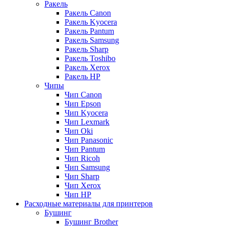
Ракель
Ракель Canon
Ракель Kyocera
Ракель Pantum
Ракель Samsung
Ракель Sharp
Ракель Toshibo
Ракель Xerox
Ракель НР
Чипы
Чип Canon
Чип Epson
Чип Kyocera
Чип Lexmark
Чип Oki
Чип Panasonic
Чип Pantum
Чип Ricoh
Чип Samsung
Чип Sharp
Чип Xerox
Чип НР
Расходные материалы для принтеров
Бушинг
Бушинг Brother