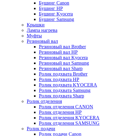
Бушинг Canon
Бушинг HP
Бушинг Kyocera
Бушинг Samsung
Крышки
Лампа нагрева
Муфты
Резиновый вал
Резиновый вал Brother
Резиновый вал HP
Резиновый вал Kyocera
Резиновый вал Samsung
Резиновый вал Sharp
Ролик подхвата Brother
Ролик подхвата HP
Ролик подхвата KYOCERA
Ролик подхвата Samsung
Ролик подхвата Sharp
Ролик отделения
Ролик отделения CANON
Ролик отделения HP
Ролик отделения KYOCERA
Ролик отделения SAMSUNG
Ролик подачи
Ролик подачи Canon