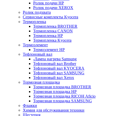
Ролик подачи HP
Ролик подачи XEROX
Ролик подхвата
Сервисные комплекты Kyocera
Термопленка
Термопленка BROTHER
Термопленка CANON
Термопленка HP
Термопленка Kyocera
Термоэлемент
Термоэлемент НР
Тефлоновый вал
-Лампа нагрева Samsung
Тефлоновый вал Brother
Тефлоновый вал KYOCERA
Тефлоновый вал SAMSUNG
Тефлоновый вал Xerox
Тормозная площадка
Тормозная площадка BROTHER
Тормозная площадка HP
Тормозная площадка RICOH Aficio
Тормозная площадка SAMSUNG
Флажки
Химия для обслуживания техники
Шестерня