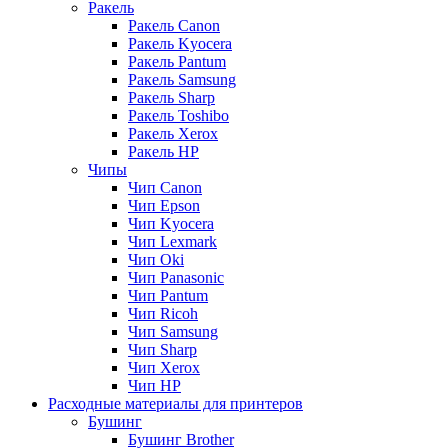
Ракель
Ракель Canon
Ракель Kyocera
Ракель Pantum
Ракель Samsung
Ракель Sharp
Ракель Toshibo
Ракель Xerox
Ракель НР
Чипы
Чип Canon
Чип Epson
Чип Kyocera
Чип Lexmark
Чип Oki
Чип Panasonic
Чип Pantum
Чип Ricoh
Чип Samsung
Чип Sharp
Чип Xerox
Чип НР
Расходные материалы для принтеров
Бушинг
Бушинг Brother