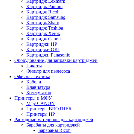
Картридж Lexmark
Картридж Pantum
Картридж Ricoh
Картридж Samsung
Картридж Sharp
Картридж Toshiba
Картридж Xerox
Картридж Сanon
Картриджи HP
Картриджи OKI
Картриджи Panasonic
Оборудование для заправки картриджей
Пакеты
Фильтр для пылесоса
Офисная техника
Кабели
Клавиатура
Коммутатор
Принтеры и МФУ
Мфу CANON
Принтеры BROTHER
Принтеры HP
Расходные материалы для картриджей
Барабаны для картриджей
Барабаны Ricoh