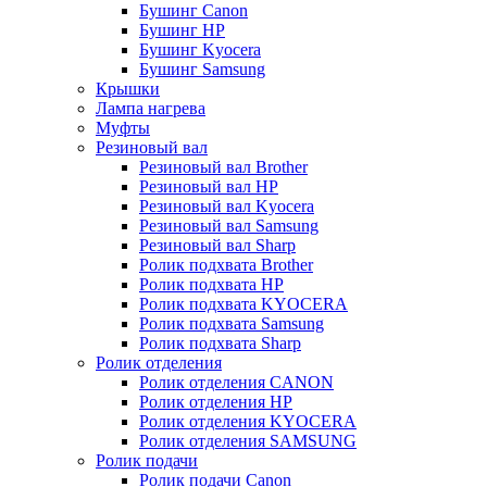
Бушинг Canon
Бушинг HP
Бушинг Kyocera
Бушинг Samsung
Крышки
Лампа нагрева
Муфты
Резиновый вал
Резиновый вал Brother
Резиновый вал HP
Резиновый вал Kyocera
Резиновый вал Samsung
Резиновый вал Sharp
Ролик подхвата Brother
Ролик подхвата HP
Ролик подхвата KYOCERA
Ролик подхвата Samsung
Ролик подхвата Sharp
Ролик отделения
Ролик отделения CANON
Ролик отделения HP
Ролик отделения KYOCERA
Ролик отделения SAMSUNG
Ролик подачи
Ролик подачи Canon