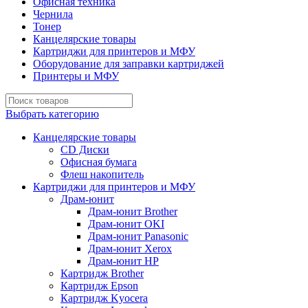
Офисная техника
Чернила
Тонер
Канцелярские товары
Картриджи для принтеров и МФУ
Оборудование для заправки картриджей
Принтеры и МФУ
Выбрать категорию
Канцелярские товары
CD Диски
Офисная бумага
Флеш накопитель
Картриджи для принтеров и МФУ
Драм-юнит
Драм-юнит Brother
Драм-юнит OKI
Драм-юнит Panasonic
Драм-юнит Xerox
Драм-юнит НР
Картридж Brother
Картридж Epson
Картридж Kyocera