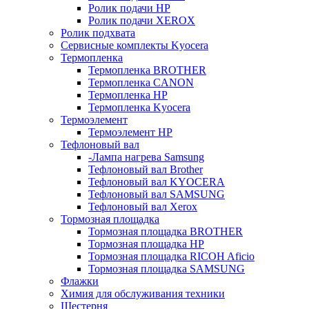
Ролик подачи HP
Ролик подачи XEROX
Ролик подхвата
Сервисные комплекты Kyocera
Термопленка
Термопленка BROTHER
Термопленка CANON
Термопленка HP
Термопленка Kyocera
Термоэлемент
Термоэлемент НР
Тефлоновый вал
-Лампа нагрева Samsung
Тефлоновый вал Brother
Тефлоновый вал KYOCERA
Тефлоновый вал SAMSUNG
Тефлоновый вал Xerox
Тормозная площадка
Тормозная площадка BROTHER
Тормозная площадка HP
Тормозная площадка RICOH Aficio
Тормозная площадка SAMSUNG
Флажки
Химия для обслуживания техники
Шестерня