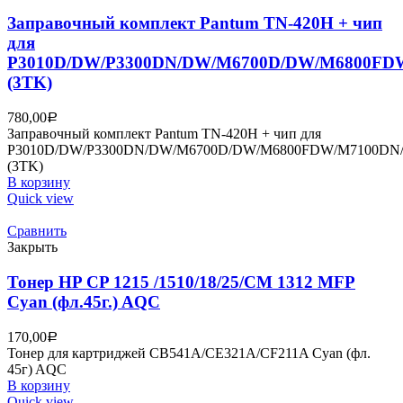
Заправочный комплект Pantum TN-420H + чип
для
P3010D/DW/P3300DN/DW/M6700D/DW/M6800FD
(3TK)
780,00
Р
Заправочный комплект Pantum TN-420H + чип для
P3010D/DW/P3300DN/DW/M6700D/DW/M6800FDW/M7100DN
(3TK)
В корзину
Quick view
Сравнить
Закрыть
Тонер HP CP 1215 /1510/18/25/CM 1312 MFP
Cyan (фл.45г.) AQC
170,00
Р
Тонер для картриджей CB541A/CE321A/CF211A Cyan (фл.
45г) AQC
В корзину
Quick view