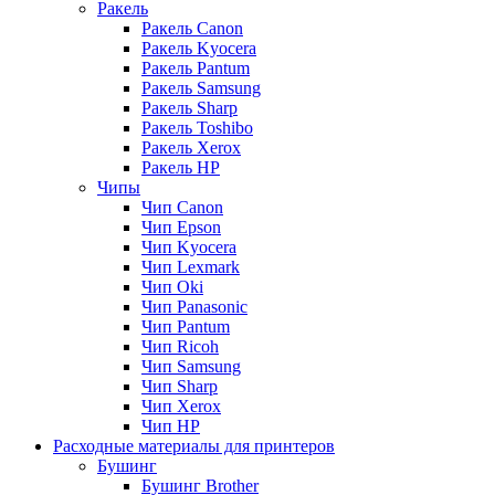
Ракель
Ракель Canon
Ракель Kyocera
Ракель Pantum
Ракель Samsung
Ракель Sharp
Ракель Toshibo
Ракель Xerox
Ракель НР
Чипы
Чип Canon
Чип Epson
Чип Kyocera
Чип Lexmark
Чип Oki
Чип Panasonic
Чип Pantum
Чип Ricoh
Чип Samsung
Чип Sharp
Чип Xerox
Чип НР
Расходные материалы для принтеров
Бушинг
Бушинг Brother