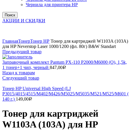
Чернила для принтера HP
Поиск
АКЦИИ И СКИДКИ
Увеличить
Главная
Тонер
Тонер НР
Тонер для картриджей W1103A (103A)
для HP Neverstop Laser 1000/1200 (фл. 80г) B&W Standart
Предыдущий товар
Заправочный комплект Pantum PX-110 P2000/M6000 (О), 1,5k,
1 тонер+1 чип, черный
847,00
Р
Назад к товарам
Следующий товар
Тонер HP Universal High Speed (LJ
P3015/4015/4515/M402/M426/M5025/M5035/M521/M525/M601 (
140 г.)
149,00
Р
Тонер для картриджей
W1103A (103A) для HP