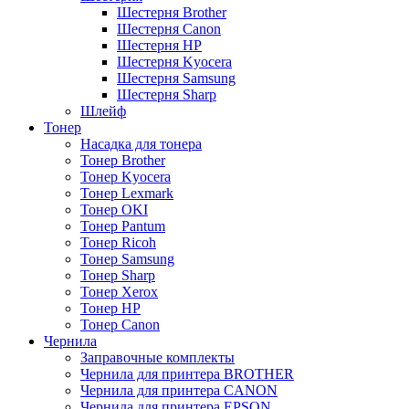
Шестерня Brother
Шестерня Canon
Шестерня HP
Шестерня Kyocera
Шестерня Samsung
Шестерня Sharp
Шлейф
Тонер
Насадка для тонера
Тонер Brother
Тонер Kyocera
Тонер Lexmark
Тонер OKI
Тонер Pantum
Тонер Ricoh
Тонер Samsung
Тонер Sharp
Тонер Xerox
Тонер НР
Тонер Саnon
Чернила
Заправочные комплекты
Чернила для принтера BROTHER
Чернила для принтера CANON
Чернила для принтера EPSON