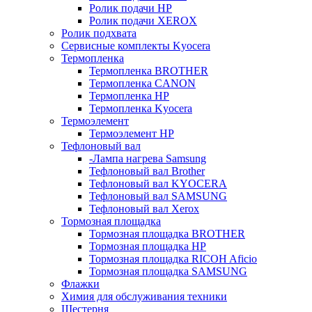
Ролик подачи HP
Ролик подачи XEROX
Ролик подхвата
Сервисные комплекты Kyocera
Термопленка
Термопленка BROTHER
Термопленка CANON
Термопленка HP
Термопленка Kyocera
Термоэлемент
Термоэлемент НР
Тефлоновый вал
-Лампа нагрева Samsung
Тефлоновый вал Brother
Тефлоновый вал KYOCERA
Тефлоновый вал SAMSUNG
Тефлоновый вал Xerox
Тормозная площадка
Тормозная площадка BROTHER
Тормозная площадка HP
Тормозная площадка RICOH Aficio
Тормозная площадка SAMSUNG
Флажки
Химия для обслуживания техники
Шестерня