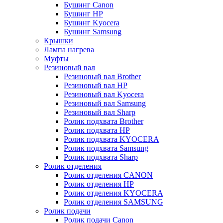
Бушинг Canon
Бушинг HP
Бушинг Kyocera
Бушинг Samsung
Крышки
Лампа нагрева
Муфты
Резиновый вал
Резиновый вал Brother
Резиновый вал HP
Резиновый вал Kyocera
Резиновый вал Samsung
Резиновый вал Sharp
Ролик подхвата Brother
Ролик подхвата HP
Ролик подхвата KYOCERA
Ролик подхвата Samsung
Ролик подхвата Sharp
Ролик отделения
Ролик отделения CANON
Ролик отделения HP
Ролик отделения KYOCERA
Ролик отделения SAMSUNG
Ролик подачи
Ролик подачи Canon