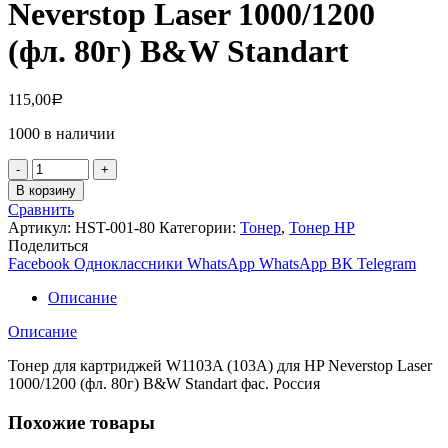
Neverstop Laser 1000/1200
(фл. 80г) B&W Standart
115,00
Р
1000 в наличии
Количество
товара
В корзину
Тонер
Сравнить
для
Артикул:
HST-001-80
Категории:
Тонер
,
Тонер НР
картриджей
Поделиться
W1103A
Facebook
Одноклассники
WhatsApp
WhatsApp
ВК
Telegram
(103A)
для
Описание
HP
Neverstop
Описание
Laser
1000/1200
Тонер для картриджей W1103A (103A) для HP Neverstop Laser
(фл.
1000/1200 (фл. 80г) B&W Standart фас. Россия
80г)
B&W
Похожие товары
Standart