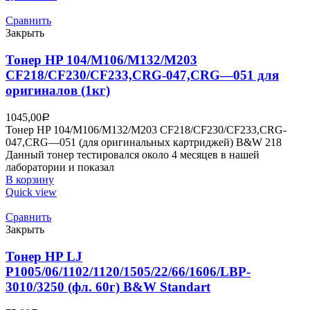
Сравнить
Закрыть
Тонер HP 104/M106/M132/M203
CF218/CF230/CF233,CRG-047,CRG—051 для
оригиналов (1кг)
1045,00
Р
Тонер HP 104/M106/M132/M203 CF218/CF230/CF233,CRG-
047,CRG—051 (для оригинальных картриджей) B&W 218
Данный тонер тестировался около 4 месяцев в нашей
лаборатории и показал
В корзину
Quick view
Сравнить
Закрыть
Тонер HP LJ
P1005/06/1102/1120/1505/22/66/1606/LBP-
3010/3250 (фл. 60г) B&W Standart