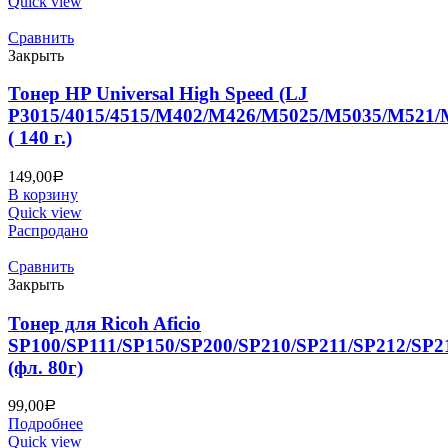
Quick view
Сравнить
Закрыть
Тонер HP Universal High Speed (LJ
P3015/4015/4515/M402/M426/M5025/M5035/M521
( 140 г.)
149,00
Р
В корзину
Quick view
Распродано
Сравнить
Закрыть
Тонер для Ricoh Aficio
SP100/SP111/SP150/SP200/SP210/SP211/SP212/SP2
(фл. 80г)
99,00
Р
Подробнее
Quick view