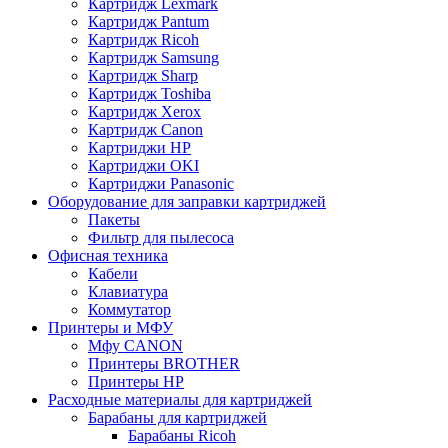
Картридж Lexmark
Картридж Pantum
Картридж Ricoh
Картридж Samsung
Картридж Sharp
Картридж Toshiba
Картридж Xerox
Картридж Сanon
Картриджи HP
Картриджи OKI
Картриджи Panasonic
Оборудование для заправки картриджей
Пакеты
Фильтр для пылесоса
Офисная техника
Кабели
Клавиатура
Коммутатор
Принтеры и МФУ
Мфу CANON
Принтеры BROTHER
Принтеры HP
Расходные материалы для картриджей
Барабаны для картриджей
Барабаны Ricoh