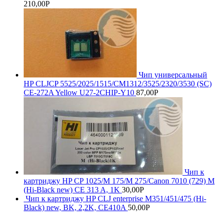
210,00
Р
Чип универсальный
HP CLJCP 5525/2025/1515/CM1312/3525/2320/3530 (SC)
CE-272A Yellow U27-2CHIP-Y10
87,00
Р
Чип к
картриджу HP CP 1025/M 175/M 275/Canon 7010 (729) M
(Hi-Black new) CE 313 A, 1K
30,00
Р
Чип к картриджу HP CLJ enterprise M351/451/475 (Hi-
Black) new, BK, 2,2K, CE410A
50,00
Р