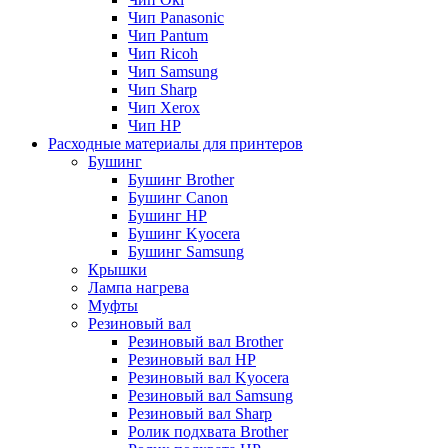
Чип Panasonic
Чип Pantum
Чип Ricoh
Чип Samsung
Чип Sharp
Чип Xerox
Чип НР
Расходные материалы для принтеров
Бушинг
Бушинг Brother
Бушинг Canon
Бушинг HP
Бушинг Kyocera
Бушинг Samsung
Крышки
Лампа нагрева
Муфты
Резиновый вал
Резиновый вал Brother
Резиновый вал HP
Резиновый вал Kyocera
Резиновый вал Samsung
Резиновый вал Sharp
Ролик подхвата Brother