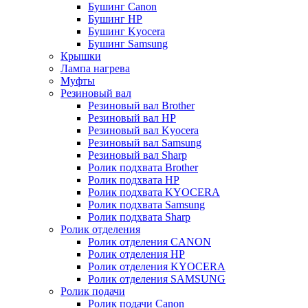
Бушинг Canon
Бушинг HP
Бушинг Kyocera
Бушинг Samsung
Крышки
Лампа нагрева
Муфты
Резиновый вал
Резиновый вал Brother
Резиновый вал HP
Резиновый вал Kyocera
Резиновый вал Samsung
Резиновый вал Sharp
Ролик подхвата Brother
Ролик подхвата HP
Ролик подхвата KYOCERA
Ролик подхвата Samsung
Ролик подхвата Sharp
Ролик отделения
Ролик отделения CANON
Ролик отделения HP
Ролик отделения KYOCERA
Ролик отделения SAMSUNG
Ролик подачи
Ролик подачи Canon