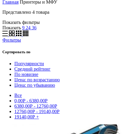
Главная
Принтеры и МФУ
Представлено 4 товара
Показать фильтры
Показать
9
24
36
Фильтры
Сортировать по
Популярности
Средний рейтинг
По новизне
Цена: по возрастанию
Цена: по убыванию
Все
0,00
Р
-
6380,00
Р
6380,00
Р
-
12760,00
Р
12760,00
Р
-
19140,00
Р
19140,00
Р
+