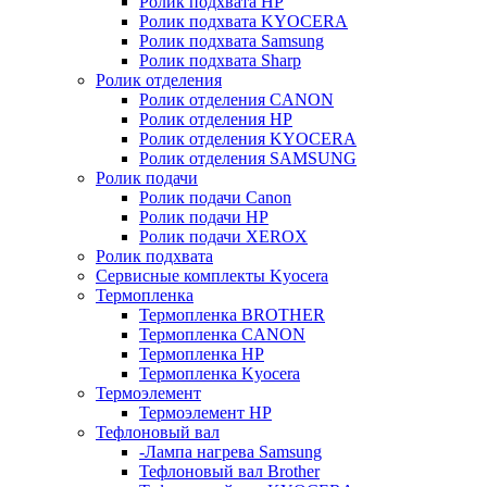
Ролик подхвата HP
Ролик подхвата KYOCERA
Ролик подхвата Samsung
Ролик подхвата Sharp
Ролик отделения
Ролик отделения CANON
Ролик отделения HP
Ролик отделения KYOCERA
Ролик отделения SAMSUNG
Ролик подачи
Ролик подачи Canon
Ролик подачи HP
Ролик подачи XEROX
Ролик подхвата
Сервисные комплекты Kyocera
Термопленка
Термопленка BROTHER
Термопленка CANON
Термопленка HP
Термопленка Kyocera
Термоэлемент
Термоэлемент НР
Тефлоновый вал
-Лампа нагрева Samsung
Тефлоновый вал Brother