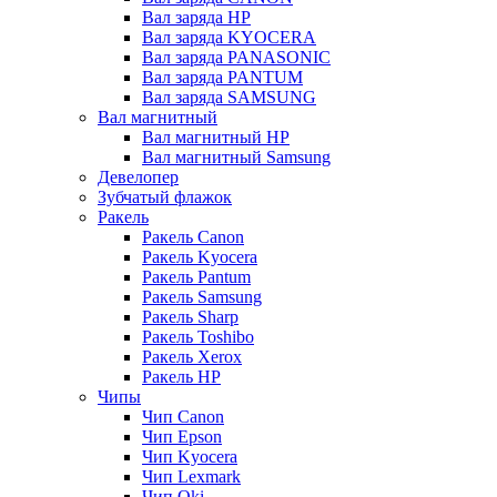
Вал заряда HP
Вал заряда KYOCERA
Вал заряда PANASONIC
Вал заряда PANTUM
Вал заряда SAMSUNG
Вал магнитный
Вал магнитный HP
Вал магнитный Samsung
Девелопер
Зубчатый флажок
Ракель
Ракель Canon
Ракель Kyocera
Ракель Pantum
Ракель Samsung
Ракель Sharp
Ракель Toshibo
Ракель Xerox
Ракель НР
Чипы
Чип Canon
Чип Epson
Чип Kyocera
Чип Lexmark
Чип Oki