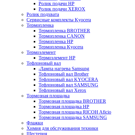
Ролик подачи HP
Ролик подачи XEROX
Ролик подхвата
Сервисные комплекты Kyocera
Термопленка
Термопленка BROTHER
Термопленка CANON
Термопленка HP
Термопленка Kyocera
Термоэлемент
Термоэлемент НР
Тефлоновый вал
-Лампа нагрева Samsung
Тефлоновый вал Brother
Тефлоновый вал KYOCERA
Тефлоновый вал SAMSUNG
Тефлоновый вал Xerox
Тормозная площадка
Тормозная площадка BROTHER
Тормозная площадка HP
Тормозная площадка RICOH Aficio
Тормозная площадка SAMSUNG
Флажки
Химия для обслуживания техники
Шестерня