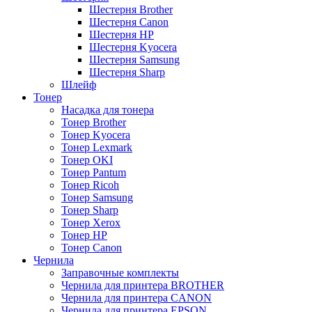
Шестерня Brother
Шестерня Canon
Шестерня HP
Шестерня Kyocera
Шестерня Samsung
Шестерня Sharp
Шлейф
Тонер
Насадка для тонера
Тонер Brother
Тонер Kyocera
Тонер Lexmark
Тонер OKI
Тонер Pantum
Тонер Ricoh
Тонер Samsung
Тонер Sharp
Тонер Xerox
Тонер НР
Тонер Саnon
Чернила
Заправочные комплекты
Чернила для принтера BROTHER
Чернила для принтера CANON
Чернила для принтера EPSON