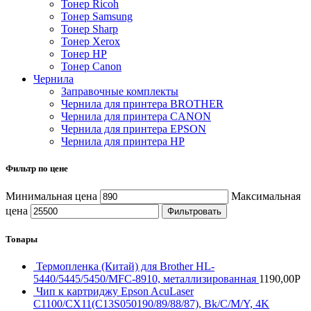
Тонер Ricoh
Тонер Samsung
Тонер Sharp
Тонер Xerox
Тонер НР
Тонер Саnon
Чернила
Заправочные комплекты
Чернила для принтера BROTHER
Чернила для принтера CANON
Чернила для принтера EPSON
Чернила для принтера HP
Фильтр по цене
Минимальная цена
Максимальная
цена
Фильтровать
Товары
Термопленка (Китай) для Brother HL-
5440/5445/5450/MFC-8910, металлизированная
1190,00
Р
Чип к картриджу Epson AcuLaser
C1100/CX11(C13S050190/89/88/87), Bk/C/M/Y, 4K