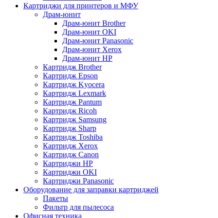
Картриджи для принтеров и МФУ
Драм-юнит
Драм-юнит Brother
Драм-юнит OKI
Драм-юнит Panasonic
Драм-юнит Xerox
Драм-юнит НР
Картридж Brother
Картридж Epson
Картридж Kyocera
Картридж Lexmark
Картридж Pantum
Картридж Ricoh
Картридж Samsung
Картридж Sharp
Картридж Toshiba
Картридж Xerox
Картридж Сanon
Картриджи HP
Картриджи OKI
Картриджи Panasonic
Оборудование для заправки картриджей
Пакеты
Фильтр для пылесоса
Офисная техника