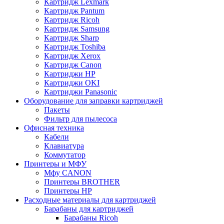
Картридж Lexmark
Картридж Pantum
Картридж Ricoh
Картридж Samsung
Картридж Sharp
Картридж Toshiba
Картридж Xerox
Картридж Сanon
Картриджи HP
Картриджи OKI
Картриджи Panasonic
Оборудование для заправки картриджей
Пакеты
Фильтр для пылесоса
Офисная техника
Кабели
Клавиатура
Коммутатор
Принтеры и МФУ
Мфу CANON
Принтеры BROTHER
Принтеры HP
Расходные материалы для картриджей
Барабаны для картриджей
Барабаны Ricoh