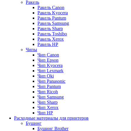
Ракель
Ракель Canon
Ракель Kyocera
Ракель Pantum
Ракель Samsung
Ракель Sharp
Ракель Toshibo
Ракель Xerox
Ракель НР
Чипы
Чип Canon
Чип Epson
Чип Kyocera
Чип Lexmark
Чип Oki
Чип Panasonic
Чип Pantum
Чип Ricoh
Чип Samsung
Чип Sharp
Чип Xerox
Чип НР
Расходные материалы для принтеров
Бушинг
Бушинг Brother