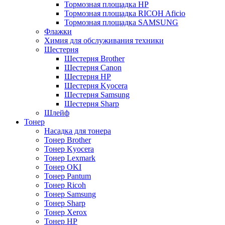
Тормозная площадка HP
Тормозная площадка RICOH Aficio
Тормозная площадка SAMSUNG
Флажки
Химия для обслуживания техники
Шестерня
Шестерня Brother
Шестерня Canon
Шестерня HP
Шестерня Kyocera
Шестерня Samsung
Шестерня Sharp
Шлейф
Тонер
Насадка для тонера
Тонер Brother
Тонер Kyocera
Тонер Lexmark
Тонер OKI
Тонер Pantum
Тонер Ricoh
Тонер Samsung
Тонер Sharp
Тонер Xerox
Тонер НР