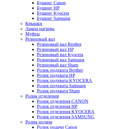
Бушинг Canon
Бушинг HP
Бушинг Kyocera
Бушинг Samsung
Крышки
Лампа нагрева
Муфты
Резиновый вал
Резиновый вал Brother
Резиновый вал HP
Резиновый вал Kyocera
Резиновый вал Samsung
Резиновый вал Sharp
Ролик подхвата Brother
Ролик подхвата HP
Ролик подхвата KYOCERA
Ролик подхвата Samsung
Ролик подхвата Sharp
Ролик отделения
Ролик отделения CANON
Ролик отделения HP
Ролик отделения KYOCERA
Ролик отделения SAMSUNG
Ролик подачи
Ролик подачи Canon