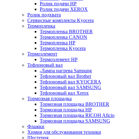
Ролик подачи HP
Ролик подачи XEROX
Ролик подхвата
Сервисные комплекты Kyocera
Термопленка
Термопленка BROTHER
Термопленка CANON
Термопленка HP
Термопленка Kyocera
Термоэлемент
Термоэлемент НР
Тефлоновый вал
-Лампа нагрева Samsung
Тефлоновый вал Brother
Тефлоновый вал KYOCERA
Тефлоновый вал SAMSUNG
Тефлоновый вал Xerox
Тормозная площадка
Тормозная площадка BROTHER
Тормозная площадка HP
Тормозная площадка RICOH Aficio
Тормозная площадка SAMSUNG
Флажки
Химия для обслуживания техники
Шестерня