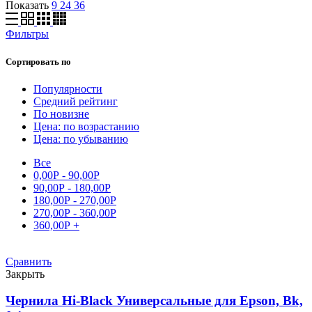
Показать
9
24
36
Фильтры
Сортировать по
Популярности
Средний рейтинг
По новизне
Цена: по возрастанию
Цена: по убыванию
Все
0,00
Р
-
90,00
Р
90,00
Р
-
180,00
Р
180,00
Р
-
270,00
Р
270,00
Р
-
360,00
Р
360,00
Р
+
Сравнить
Закрыть
Чернила Hi-Black Универсальные для Epson, Bk,