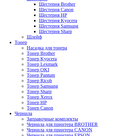
Шестерня Brother
Шестерня Canon
Шестерня HP
Шестерня Kyocera
Шестерня Samsung
Шестерня Sharp
Шлейф
Тонер
Насадка для тонера
Тонер Brother
Тонер Kyocera
Тонер Lexmark
Тонер OKI
Тонер Pantum
Тонер Ricoh
Тонер Samsung
Тонер Sharp
Тонер Xerox
Тонер НР
Тонер Саnon
Чернила
Заправочные комплекты
Чернила для принтера BROTHER
Чернила для принтера CANON
Чернила для принтера EPSON