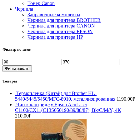
Тонер Саnon
Чернила
Заправочные комплекты
Чернила для принтера BROTHER
Чернила для принтера CANON
Чернила для принтера EPSON
Чернила для принтера HP
Фильтр по цене
Минимальная
Максимальная
цена
цена
Фильтровать
Товары
Термопленка (Китай) для Brother HL-
5440/5445/5450/MFC-8910, металлизированная
1190,00
Р
Чип к картриджу Epson AcuLaser
C1100/CX11(C13S050190/89/88/87), Bk/C/M/Y, 4K
210,00
Р