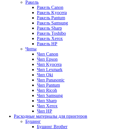
Ракель
Ракель Canon
Ракель Kyocera
Ракель Pantum
Ракель Samsung
Ракель Sharp
Ракель Toshibo
Ракель Xerox
Ракель НР
Чипы
Чип Canon
Чип Epson
Чип Kyocera
Чип Lexmark
Чип Oki
Чип Panasonic
Чип Pantum
Чип Ricoh
Чип Samsung
Чип Sharp
Чип Xerox
Чип НР
Расходные материалы для принтеров
Бушинг
Бушинг Brother