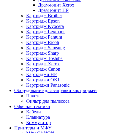
Драм-юнит Xerox
Драм-юнит НР
Картридж Brother
Картридж Epson
Картридж Kyocera
Картридж Lexmark
Картридж Pantum
Картридж Ricoh
Картридж Samsung
Картридж Sharp
Картридж Toshiba
Картридж Xerox
Картридж Сanon
Картриджи HP
Картриджи OKI
Картриджи Panasonic
Оборудование для заправки картриджей
Пакеты
Фильтр для пылесоса
Офисная техника
Кабели
Клавиатура
Коммутатор
Принтеры и МФУ