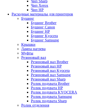
Чип Sharp
Чип Xerox
Чип НР
Расходные материалы для принтеров
Бушинг
Бушинг Brother
Бушинг Canon
Бушинг HP
Бушинг Kyocera
Бушинг Samsung
Крышки
Лампа нагрева
Муфты
Резиновый вал
Резиновый вал Brother
Резиновый вал HP
Резиновый вал Kyocera
Резиновый вал Samsung
Резиновый вал Sharp
Ролик подхвата Brother
Ролик подхвата HP
Ролик подхвата KYOCERA
Ролик подхвата Samsung
Ролик подхвата Sharp
Ролик отделения