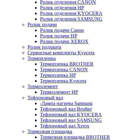
Ролик отделения CANON
Ролик отделения HP
Ролик отделения KYOCERA
Ролик отделения SAMSUNG
Ролик подачи
Ролик подачи Canon
Ролик подачи HP
Ролик подачи XEROX
Ролик подхвата
Сервисные комплекты Kyocera
Термопленка
Термопленка BROTHER
Термопленка CANON
Термопленка HP
Термопленка Kyocera
Термоэлемент
Термоэлемент НР
Тефлоновый вал
-Лампа нагрева Samsung
Тефлоновый вал Brother
Тефлоновый вал KYOCERA
Тефлоновый вал SAMSUNG
Тефлоновый вал Xerox
Тормозная площадка
Тормозная площадка BROTHER