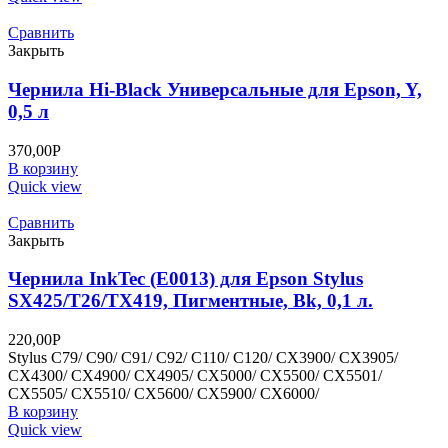
Сравнить
Закрыть
Чернила Hi-Black Универсальные для Epson, Y,
0,5 л
370,00
Р
В корзину
Quick view
Сравнить
Закрыть
Чернила InkTec (E0013) для Epson Stylus
SX425/T26/TX419, Пигментные, Bk, 0,1 л.
220,00
Р
Stylus C79/ C90/ C91/ C92/ C110/ C120/ CX3900/ CX3905/
CX4300/ CX4900/ CX4905/ CX5000/ CX5500/ CX5501/
CX5505/ CX5510/ CX5600/ CX5900/ CX6000/
В корзину
Quick view