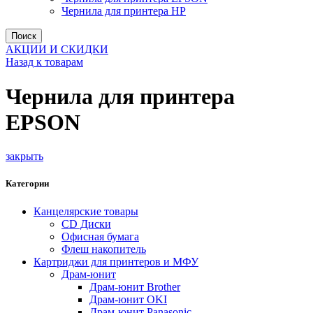
Чернила для принтера HP
Поиск
АКЦИИ И СКИДКИ
Назад к товарам
Чернила для принтера
EPSON
закрыть
Категории
Канцелярские товары
CD Диски
Офисная бумага
Флеш накопитель
Картриджи для принтеров и МФУ
Драм-юнит
Драм-юнит Brother
Драм-юнит OKI
Драм-юнит Panasonic