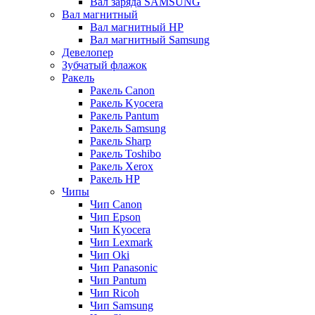
Вал заряда SAMSUNG
Вал магнитный
Вал магнитный HP
Вал магнитный Samsung
Девелопер
Зубчатый флажок
Ракель
Ракель Canon
Ракель Kyocera
Ракель Pantum
Ракель Samsung
Ракель Sharp
Ракель Toshibo
Ракель Xerox
Ракель НР
Чипы
Чип Canon
Чип Epson
Чип Kyocera
Чип Lexmark
Чип Oki
Чип Panasonic
Чип Pantum
Чип Ricoh
Чип Samsung