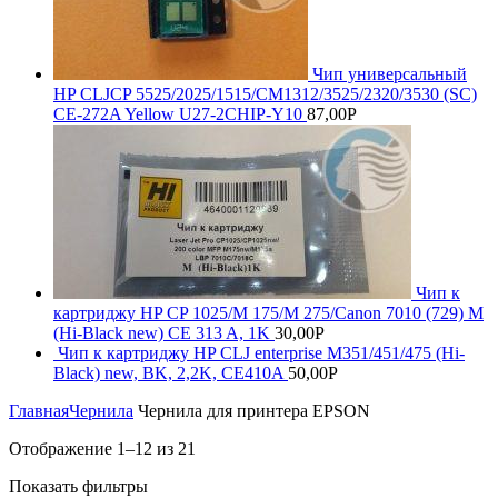
Чип универсальный
HP CLJCP 5525/2025/1515/CM1312/3525/2320/3530 (SC)
CE-272A Yellow U27-2CHIP-Y10
87,00
Р
Чип к
картриджу HP CP 1025/M 175/M 275/Canon 7010 (729) M
(Hi-Black new) CE 313 A, 1K
30,00
Р
Чип к картриджу HP CLJ enterprise M351/451/475 (Hi-
Black) new, BK, 2,2K, CE410A
50,00
Р
Главная
Чернила
Чернила для принтера EPSON
Отображение 1–12 из 21
Показать фильтры