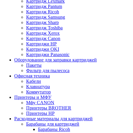
Картридж Lexmark
Картридж Pantum
Картридж Ricoh
Картридж Samsung
Картридж Sharp
Картридж Toshiba
Картридж Xerox
Картридж Сanon
Картриджи HP
Картриджи OKI
Картриджи Panasonic
Оборудование для заправки картриджей
Пакеты
Фильтр для пылесоса
Офисная техника
Кабели
Клавиатура
Коммутатор
Принтеры и МФУ
Мфу CANON
Принтеры BROTHER
Принтеры HP
Расходные материалы для картриджей
Барабаны для картриджей
Барабаны Ricoh