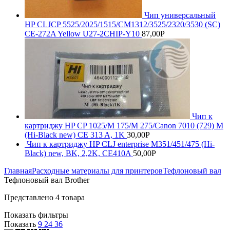
Чип универсальный
HP CLJCP 5525/2025/1515/CM1312/3525/2320/3530 (SC)
CE-272A Yellow U27-2CHIP-Y10
87,00
Р
Чип к
картриджу HP CP 1025/M 175/M 275/Canon 7010 (729) M
(Hi-Black new) CE 313 A, 1K
30,00
Р
Чип к картриджу HP CLJ enterprise M351/451/475 (Hi-
Black) new, BK, 2,2K, CE410A
50,00
Р
Главная
Расходные материалы для принтеров
Тефлоновый вал
Тефлоновый вал Brother
Представлено 4 товара
Показать фильтры
Показать
9
24
36