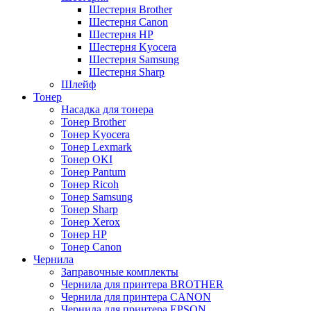
Шестерня Brother
Шестерня Canon
Шестерня HP
Шестерня Kyocera
Шестерня Samsung
Шестерня Sharp
Шлейф
Тонер
Насадка для тонера
Тонер Brother
Тонер Kyocera
Тонер Lexmark
Тонер OKI
Тонер Pantum
Тонер Ricoh
Тонер Samsung
Тонер Sharp
Тонер Xerox
Тонер НР
Тонер Саnon
Чернила
Заправочные комплекты
Чернила для принтера BROTHER
Чернила для принтера CANON
Чернила для принтера EPSON