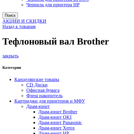
Чернила для принтера HP
Поиск
АКЦИИ И СКИДКИ
Назад к товарам
Тефлоновый вал Brother
закрыть
Категории
Канцелярские товары
CD Диски
Офисная бумага
Флеш накопитель
Картриджи для принтеров и МФУ
Драм-юнит
Драм-юнит Brother
Драм-юнит OKI
Драм-юнит Panasonic
Драм-юнит Xerox
Драм-юнит НР