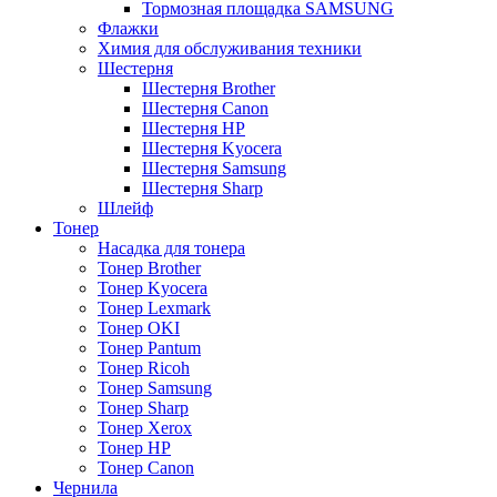
Тормозная площадка SAMSUNG
Флажки
Химия для обслуживания техники
Шестерня
Шестерня Brother
Шестерня Canon
Шестерня HP
Шестерня Kyocera
Шестерня Samsung
Шестерня Sharp
Шлейф
Тонер
Насадка для тонера
Тонер Brother
Тонер Kyocera
Тонер Lexmark
Тонер OKI
Тонер Pantum
Тонер Ricoh
Тонер Samsung
Тонер Sharp
Тонер Xerox
Тонер НР
Тонер Саnon
Чернила