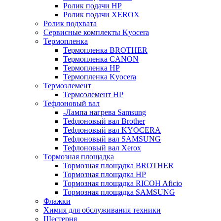
Ролик подачи HP
Ролик подачи XEROX
Ролик подхвата
Сервисные комплекты Kyocera
Термопленка
Термопленка BROTHER
Термопленка CANON
Термопленка HP
Термопленка Kyocera
Термоэлемент
Термоэлемент НР
Тефлоновый вал
-Лампа нагрева Samsung
Тефлоновый вал Brother
Тефлоновый вал KYOCERA
Тефлоновый вал SAMSUNG
Тефлоновый вал Xerox
Тормозная площадка
Тормозная площадка BROTHER
Тормозная площадка HP
Тормозная площадка RICOH Aficio
Тормозная площадка SAMSUNG
Флажки
Химия для обслуживания техники
Шестерня