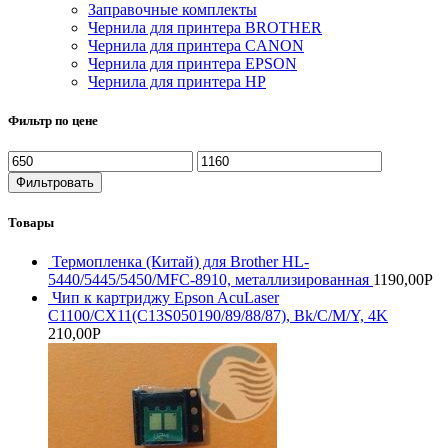
Заправочные комплекты
Чернила для принтера BROTHER
Чернила для принтера CANON
Чернила для принтера EPSON
Чернила для принтера HP
Фильтр по цене
Минимальная
Максимальная
цена
цена
Фильтровать
Товары
Термопленка (Китай) для Brother HL-
5440/5445/5450/MFC-8910, металлизированная
1190,00
Р
Чип к картриджу Epson AcuLaser
C1100/CX11(C13S050190/89/88/87), Bk/C/M/Y, 4K
210,00
Р