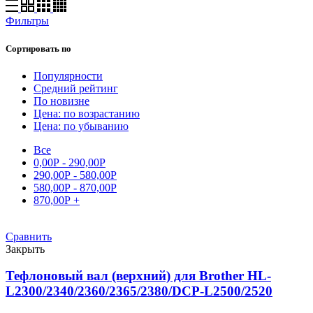
Фильтры
Сортировать по
Популярности
Средний рейтинг
По новизне
Цена: по возрастанию
Цена: по убыванию
Все
0,00
Р
-
290,00
Р
290,00
Р
-
580,00
Р
580,00
Р
-
870,00
Р
870,00
Р
+
Сравнить
Закрыть
Тефлоновый вал (верхний) для Brother HL-
L2300/2340/2360/2365/2380/DCP-L2500/2520