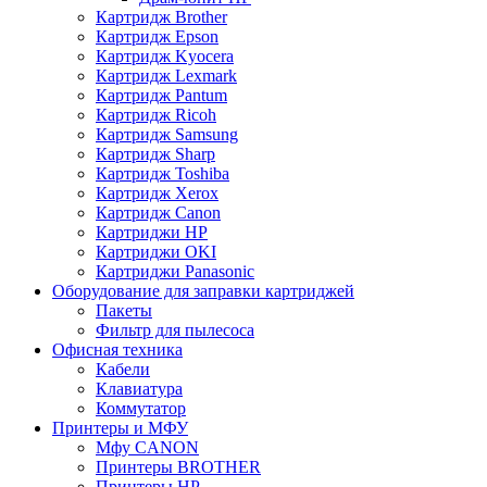
Картридж Brother
Картридж Epson
Картридж Kyocera
Картридж Lexmark
Картридж Pantum
Картридж Ricoh
Картридж Samsung
Картридж Sharp
Картридж Toshiba
Картридж Xerox
Картридж Сanon
Картриджи HP
Картриджи OKI
Картриджи Panasonic
Оборудование для заправки картриджей
Пакеты
Фильтр для пылесоса
Офисная техника
Кабели
Клавиатура
Коммутатор
Принтеры и МФУ
Мфу CANON
Принтеры BROTHER
Принтеры HP