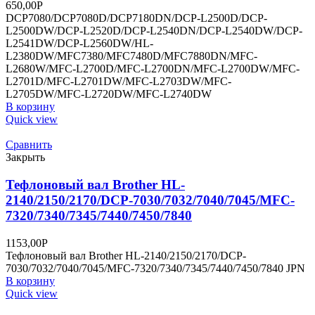
650,00
Р
DCP7080/DCP7080D/DCP7180DN/DCP-L2500D/DCP-
L2500DW/DCP-L2520D/DCP-L2540DN/DCP-L2540DW/DCP-
L2541DW/DCP-L2560DW/HL-
L2380DW/MFC7380/MFC7480D/MFC7880DN/MFC-
L2680W/MFC-L2700D/MFC-L2700DN/MFC-L2700DW/MFC-
L2701D/MFC-L2701DW/MFC-L2703DW/MFC-
L2705DW/MFC-L2720DW/MFC-L2740DW
В корзину
Quick view
Сравнить
Закрыть
Тефлоновый вал Brother HL-
2140/2150/2170/DCP-7030/7032/7040/7045/MFC-
7320/7340/7345/7440/7450/7840
1153,00
Р
Тефлоновый вал Brother HL-2140/2150/2170/DCP-
7030/7032/7040/7045/MFC-7320/7340/7345/7440/7450/7840 JPN
В корзину
Quick view