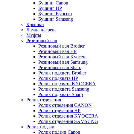
Бушинг Canon
Бушинг HP
Бушинг Kyocera
Бушинг Samsung
Крышки
Лампа нагрева
Муфты
Резиновый вал
Резиновый вал Brother
Резиновый вал HP
Резиновый вал Kyocera
Резиновый вал Samsung
Резиновый вал Sharp
Ролик подхвата Brother
Ролик подхвата HP
Ролик подхвата KYOCERA
Ролик подхвата Samsung
Ролик подхвата Sharp
Ролик отделения
Ролик отделения CANON
Ролик отделения HP
Ролик отделения KYOCERA
Ролик отделения SAMSUNG
Ролик подачи
Ролик подачи Canon