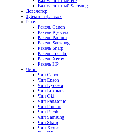
Вал магнитный HP
Вал магнитный Samsung
Девелопер
Зубчатый флажок
Ракель
Ракель Canon
Ракель Kyocera
Ракель Pantum
Ракель Samsung
Ракель Sharp
Ракель Toshibo
Ракель Xerox
Ракель НР
Чипы
Чип Canon
Чип Epson
Чип Kyocera
Чип Lexmark
Чип Oki
Чип Panasonic
Чип Pantum
Чип Ricoh
Чип Samsung
Чип Sharp
Чип Xerox