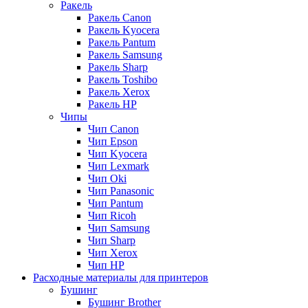
Ракель
Ракель Canon
Ракель Kyocera
Ракель Pantum
Ракель Samsung
Ракель Sharp
Ракель Toshibo
Ракель Xerox
Ракель НР
Чипы
Чип Canon
Чип Epson
Чип Kyocera
Чип Lexmark
Чип Oki
Чип Panasonic
Чип Pantum
Чип Ricoh
Чип Samsung
Чип Sharp
Чип Xerox
Чип НР
Расходные материалы для принтеров
Бушинг
Бушинг Brother