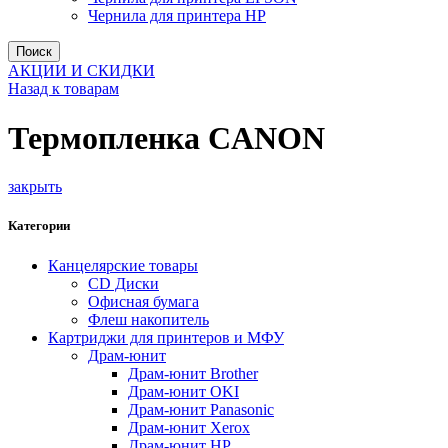
Чернила для принтера HP
Поиск
АКЦИИ И СКИДКИ
Назад к товарам
Термопленка CANON
закрыть
Категории
Канцелярские товары
CD Диски
Офисная бумага
Флеш накопитель
Картриджи для принтеров и МФУ
Драм-юнит
Драм-юнит Brother
Драм-юнит OKI
Драм-юнит Panasonic
Драм-юнит Xerox
Драм-юнит НР