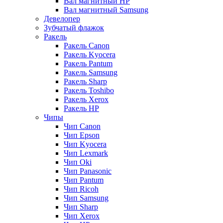
Вал магнитный HP
Вал магнитный Samsung
Девелопер
Зубчатый флажок
Ракель
Ракель Canon
Ракель Kyocera
Ракель Pantum
Ракель Samsung
Ракель Sharp
Ракель Toshibo
Ракель Xerox
Ракель НР
Чипы
Чип Canon
Чип Epson
Чип Kyocera
Чип Lexmark
Чип Oki
Чип Panasonic
Чип Pantum
Чип Ricoh
Чип Samsung
Чип Sharp
Чип Xerox