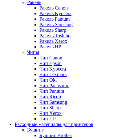
Ракель
Ракель Canon
Ракель Kyocera
Ракель Pantum
Ракель Samsung
Ракель Sharp
Ракель Toshibo
Ракель Xerox
Ракель НР
Чипы
Чип Canon
Чип Epson
Чип Kyocera
Чип Lexmark
Чип Oki
Чип Panasonic
Чип Pantum
Чип Ricoh
Чип Samsung
Чип Sharp
Чип Xerox
Чип НР
Расходные материалы для принтеров
Бушинг
Бушинг Brother