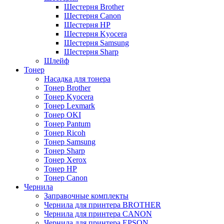
Шестерня Brother
Шестерня Canon
Шестерня HP
Шестерня Kyocera
Шестерня Samsung
Шестерня Sharp
Шлейф
Тонер
Насадка для тонера
Тонер Brother
Тонер Kyocera
Тонер Lexmark
Тонер OKI
Тонер Pantum
Тонер Ricoh
Тонер Samsung
Тонер Sharp
Тонер Xerox
Тонер НР
Тонер Саnon
Чернила
Заправочные комплекты
Чернила для принтера BROTHER
Чернила для принтера CANON
Чернила для принтера EPSON