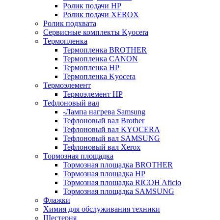
Ролик подачи HP
Ролик подачи XEROX
Ролик подхвата
Сервисные комплекты Kyocera
Термопленка
Термопленка BROTHER
Термопленка CANON
Термопленка HP
Термопленка Kyocera
Термоэлемент
Термоэлемент НР
Тефлоновый вал
-Лампа нагрева Samsung
Тефлоновый вал Brother
Тефлоновый вал KYOCERA
Тефлоновый вал SAMSUNG
Тефлоновый вал Xerox
Тормозная площадка
Тормозная площадка BROTHER
Тормозная площадка HP
Тормозная площадка RICOH Aficio
Тормозная площадка SAMSUNG
Флажки
Химия для обслуживания техники
Шестерня