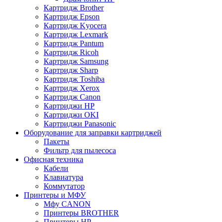
Картридж Brother
Картридж Epson
Картридж Kyocera
Картридж Lexmark
Картридж Pantum
Картридж Ricoh
Картридж Samsung
Картридж Sharp
Картридж Toshiba
Картридж Xerox
Картридж Сanon
Картриджи HP
Картриджи OKI
Картриджи Panasonic
Оборудование для заправки картриджей
Пакеты
Фильтр для пылесоса
Офисная техника
Кабели
Клавиатура
Коммутатор
Принтеры и МФУ
Мфу CANON
Принтеры BROTHER
Принтеры HP