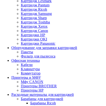
Картридж Lexmark
Картридж Pantum
Картридж Ricoh
Картридж Samsung
Картридж Sharp
Картридж Toshiba
Картридж Xerox
Картридж Сanon
Картриджи HP
Картриджи OKI
Картриджи Panasonic
Оборудование для заправки картриджей
Пакеты
Фильтр для пылесоса
Офисная техника
Кабели
Клавиатура
Коммутатор
Принтеры и МФУ
Мфу CANON
Принтеры BROTHER
Принтеры HP
Расходные материалы для картриджей
Барабаны для картриджей
Барабаны Ricoh