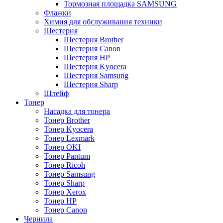
Тормозная площадка SAMSUNG
Флажки
Химия для обслуживания техники
Шестерня
Шестерня Brother
Шестерня Canon
Шестерня HP
Шестерня Kyocera
Шестерня Samsung
Шестерня Sharp
Шлейф
Тонер
Насадка для тонера
Тонер Brother
Тонер Kyocera
Тонер Lexmark
Тонер OKI
Тонер Pantum
Тонер Ricoh
Тонер Samsung
Тонер Sharp
Тонер Xerox
Тонер НР
Тонер Саnon
Чернила