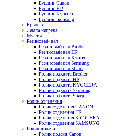
Бушинг Canon
Бушинг HP
Бушинг Kyocera
Бушинг Samsung
Крышки
Лампа нагрева
Муфты
Резиновый вал
Резиновый вал Brother
Резиновый вал HP
Резиновый вал Kyocera
Резиновый вал Samsung
Резиновый вал Sharp
Ролик подхвата Brother
Ролик подхвата HP
Ролик подхвата KYOCERA
Ролик подхвата Samsung
Ролик подхвата Sharp
Ролик отделения
Ролик отделения CANON
Ролик отделения HP
Ролик отделения KYOCERA
Ролик отделения SAMSUNG
Ролик подачи
Ролик подачи Canon