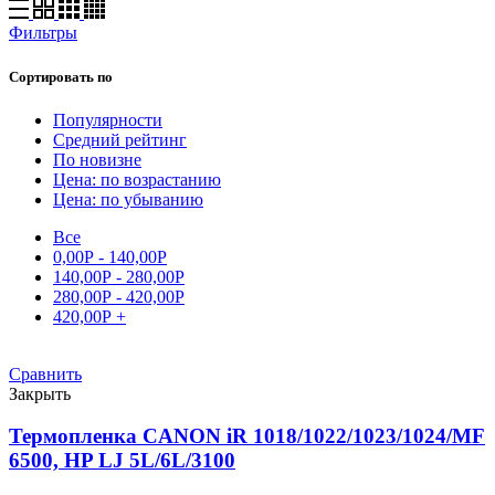
Фильтры
Сортировать по
Популярности
Средний рейтинг
По новизне
Цена: по возрастанию
Цена: по убыванию
Все
0,00
Р
-
140,00
Р
140,00
Р
-
280,00
Р
280,00
Р
-
420,00
Р
420,00
Р
+
Сравнить
Закрыть
Термопленка CANON iR 1018/1022/1023/1024/MF
6500, HP LJ 5L/6L/3100