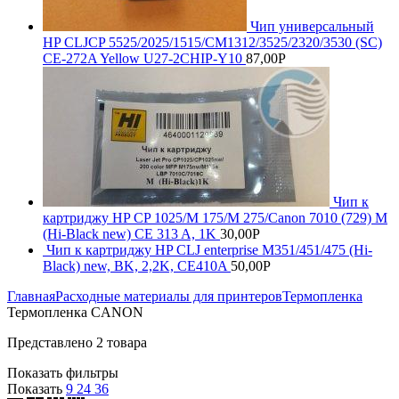
Чип универсальный
HP CLJCP 5525/2025/1515/CM1312/3525/2320/3530 (SC)
CE-272A Yellow U27-2CHIP-Y10
87,00
Р
Чип к
картриджу HP CP 1025/M 175/M 275/Canon 7010 (729) M
(Hi-Black new) CE 313 A, 1K
30,00
Р
Чип к картриджу HP CLJ enterprise M351/451/475 (Hi-
Black) new, BK, 2,2K, CE410A
50,00
Р
Главная
Расходные материалы для принтеров
Термопленка
Термопленка CANON
Представлено 2 товара
Показать фильтры
Показать
9
24
36