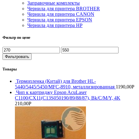
Заправочные комплекты
Чернила для принтера BROTHER
Чернила для принтера CANON
Чернила для принтера EPSON
Чернила для принтера HP
Фильтр по цене
Минимальная
Максимальная
цена
цена
Фильтровать
Товары
Термопленка (Китай) для Brother HL-
5440/5445/5450/MFC-8910, металлизированная
1190,00
Р
Чип к картриджу Epson AcuLaser
C1100/CX11(C13S050190/89/88/87), Bk/C/M/Y, 4K
210,00
Р