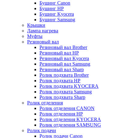
Бушинг Canon
Бушинг HP
Бушинг Kyocera
Бушинг Samsung
Крышки
Лампа нагрева
Муфты
Резиновый вал
Резиновый вал Brother
Резиновый вал HP
Резиновый вал Kyocera
Резиновый вал Samsung
Резиновый вал Sharp
Ролик подхвата Brother
Ролик подхвата HP
Ролик подхвата KYOCERA
Ролик подхвата Samsung
Ролик подхвата Sharp
Ролик отделения
Ролик отделения CANON
Ролик отделения HP
Ролик отделения KYOCERA
Ролик отделения SAMSUNG
Ролик подачи
Ролик подачи Canon