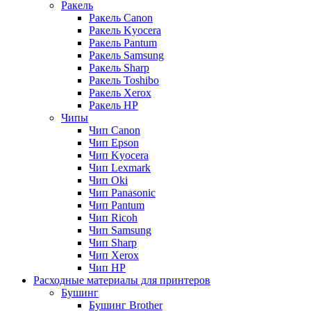
Ракель
Ракель Canon
Ракель Kyocera
Ракель Pantum
Ракель Samsung
Ракель Sharp
Ракель Toshibo
Ракель Xerox
Ракель НР
Чипы
Чип Canon
Чип Epson
Чип Kyocera
Чип Lexmark
Чип Oki
Чип Panasonic
Чип Pantum
Чип Ricoh
Чип Samsung
Чип Sharp
Чип Xerox
Чип НР
Расходные материалы для принтеров
Бушинг
Бушинг Brother