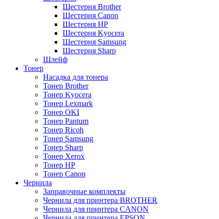
Шестерня Brother
Шестерня Canon
Шестерня HP
Шестерня Kyocera
Шестерня Samsung
Шестерня Sharp
Шлейф
Тонер
Насадка для тонера
Тонер Brother
Тонер Kyocera
Тонер Lexmark
Тонер OKI
Тонер Pantum
Тонер Ricoh
Тонер Samsung
Тонер Sharp
Тонер Xerox
Тонер НР
Тонер Саnon
Чернила
Заправочные комплекты
Чернила для принтера BROTHER
Чернила для принтера CANON
Чернила для принтера EPSON