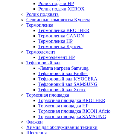
Ролик подачи HP
Ролик подачи XEROX
Ролик подхвата
Сервисные комплекты Kyocera
Термопленка
Термопленка BROTHER
Термопленка CANON
Термопленка HP
Термопленка Kyocera
Термоэлемент
Термоэлемент НР
Тефлоновый вал
-Лампа нагрева Samsung
Тефлоновый вал Brother
Тефлоновый вал KYOCERA
Тефлоновый вал SAMSUNG
Тефлоновый вал Xerox
Тормозная площадка
Тормозная площадка BROTHER
Тормозная площадка HP
Тормозная площадка RICOH Aficio
Тормозная площадка SAMSUNG
Флажки
Химия для обслуживания техники
Шестерня