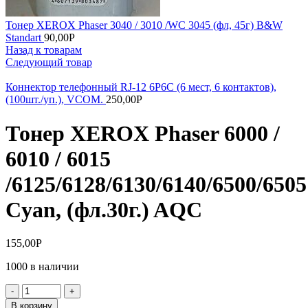
Тонер XEROX Phaser 3040 / 3010 /WC 3045 (фл, 45г) B&W
Standart
90,00
Р
Назад к товарам
Следующий товар
Коннектор телефонный RJ-12 6P6C (6 мест, 6 контактов),
(100шт./уп.), VCOM.
250,00
Р
Тонер XEROX Phaser 6000 /
6010 / 6015
/6125/6128/6130/6140/6500/6505
Cyan, (фл.30г.) AQC
155,00
Р
1000 в наличии
Количество
товара
В корзину