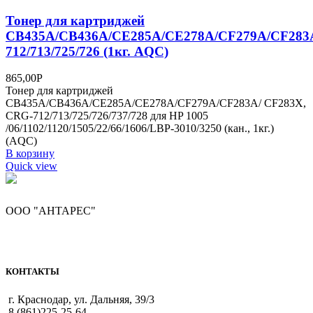
Тонер для картриджей
CB435A/CB436A/CE285A/CE278A/CF279A/CF283
712/713/725/726 (1кг. AQC)
865,00
Р
Тонер для картриджей
CB435A/CB436A/CE285A/CE278A/CF279A/CF283A/ CF283X,
CRG-712/713/725/726/737/728 для HP 1005
/06/1102/1120/1505/22/66/1606/LBP-3010/3250 (кан., 1кг.)
(AQC)
В корзину
Quick view
ООО "АНТАРЕС"
КОНТАКТЫ
г. Краснодар, ул. Дальняя, 39/3
8 (861)225-25-64