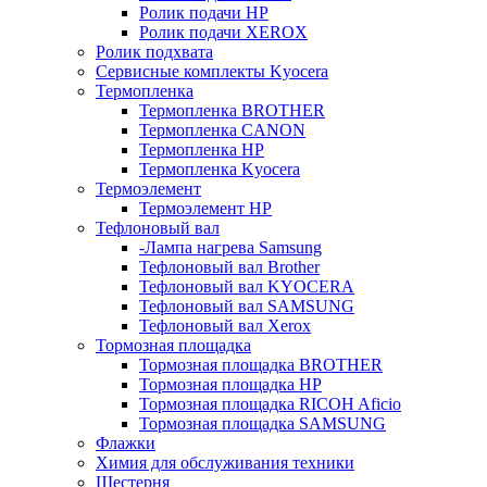
Ролик подачи HP
Ролик подачи XEROX
Ролик подхвата
Сервисные комплекты Kyocera
Термопленка
Термопленка BROTHER
Термопленка CANON
Термопленка HP
Термопленка Kyocera
Термоэлемент
Термоэлемент НР
Тефлоновый вал
-Лампа нагрева Samsung
Тефлоновый вал Brother
Тефлоновый вал KYOCERA
Тефлоновый вал SAMSUNG
Тефлоновый вал Xerox
Тормозная площадка
Тормозная площадка BROTHER
Тормозная площадка HP
Тормозная площадка RICOH Aficio
Тормозная площадка SAMSUNG
Флажки
Химия для обслуживания техники
Шестерня