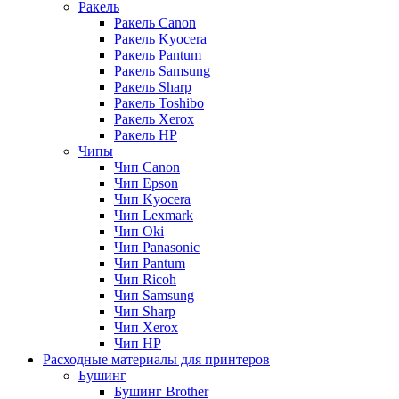
Ракель
Ракель Canon
Ракель Kyocera
Ракель Pantum
Ракель Samsung
Ракель Sharp
Ракель Toshibo
Ракель Xerox
Ракель НР
Чипы
Чип Canon
Чип Epson
Чип Kyocera
Чип Lexmark
Чип Oki
Чип Panasonic
Чип Pantum
Чип Ricoh
Чип Samsung
Чип Sharp
Чип Xerox
Чип НР
Расходные материалы для принтеров
Бушинг
Бушинг Brother