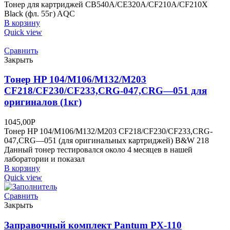
Тонер для картриджей CB540A/CE320A/CF210A/CF210X
Black (фл. 55г) AQC
В корзину
Quick view
Сравнить
Закрыть
Тонер HP 104/M106/M132/M203
CF218/CF230/CF233,CRG-047,CRG—051 для
оригиналов (1кг)
1045,00
Р
Тонер HP 104/M106/M132/M203 CF218/CF230/CF233,CRG-
047,CRG—051 (для оригинальных картриджей) B&W 218
Данный тонер тестировался около 4 месяцев в нашей
лаборатории и показал
В корзину
Quick view
Сравнить
Закрыть
Заправочный комплект Pantum PX-110