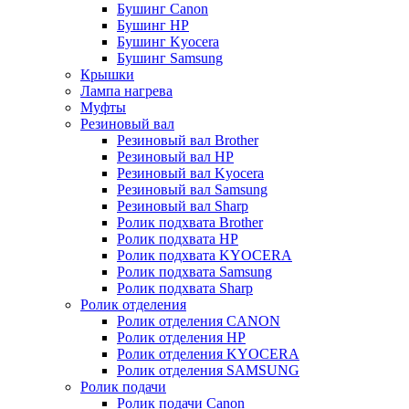
Бушинг Canon
Бушинг HP
Бушинг Kyocera
Бушинг Samsung
Крышки
Лампа нагрева
Муфты
Резиновый вал
Резиновый вал Brother
Резиновый вал HP
Резиновый вал Kyocera
Резиновый вал Samsung
Резиновый вал Sharp
Ролик подхвата Brother
Ролик подхвата HP
Ролик подхвата KYOCERA
Ролик подхвата Samsung
Ролик подхвата Sharp
Ролик отделения
Ролик отделения CANON
Ролик отделения HP
Ролик отделения KYOCERA
Ролик отделения SAMSUNG
Ролик подачи
Ролик подачи Canon