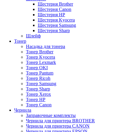
Шестерня Brother
Шестерня Canon
Шестерня HP
Шестерня Kyocera
Шестерня Samsung
Шестерня Sharp
Шлейф
Тонер
Насадка для тонера
Тонер Brother
Тонер Kyocera
Тонер Lexmark
Тонер OKI
Тонер Pantum
Тонер Ricoh
Тонер Samsung
Тонер Sharp
Тонер Xerox
Тонер НР
Тонер Саnon
Чернила
Заправочные комплекты
Чернила для принтера BROTHER
Чернила для принтера CANON
Чернила для принтера EPSON