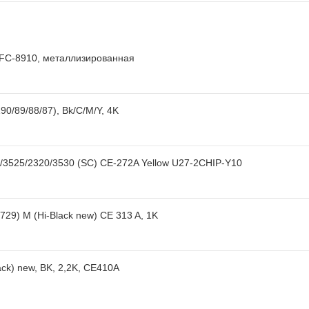
MFC-8910, металлизированная
0/89/88/87), Bk/C/M/Y, 4K
3525/2320/3530 (SC) CE-272A Yellow U27-2CHIP-Y10
29) M (Hi-Black new) CE 313 A, 1K
ack) new, BK, 2,2K, CE410A