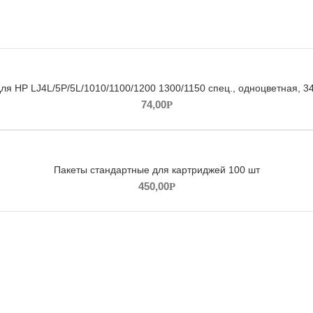
ля HP LJ4L/5P/5L/1010/1100/1200 1300/1150 спец., одноцветная, 
74,00
Р
Пакеты стандартные для картриджей 100 шт
450,00
Р