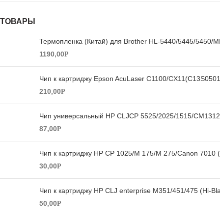
ТОВАРЫ
Термопленка (Китай) для Brother HL-5440/5445/5450/
1190,00
Р
Чип к картриджу Epson AcuLaser C1100/CX11(C13S05019
210,00
Р
Чип универсальный HP CLJCP 5525/2025/1515/CM1312/
87,00
Р
Чип к картриджу HP CP 1025/M 175/M 275/Canon 7010 (7
30,00
Р
Чип к картриджу HP CLJ enterprise M351/451/475 (Hi-Bl
50,00
Р