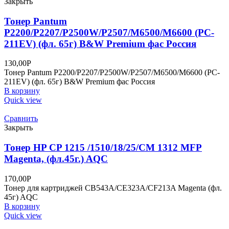
Закрыть
Тонер Pantum
P2200/P2207/P2500W/P2507/M6500/M6600 (PC-
211EV) (фл. 65г) B&W Premium фас Россия
130,00
Р
Тонер Pantum P2200/P2207/P2500W/P2507/M6500/M6600 (PC-
211EV) (фл. 65г) B&W Premium фас Россия
В корзину
Quick view
Сравнить
Закрыть
Тонер HP CP 1215 /1510/18/25/CM 1312 MFP
Magenta, (фл.45г.) AQC
170,00
Р
Тонер для картриджей CB543A/CE323A/CF213A Magenta (фл.
45г) AQC
В корзину
Quick view