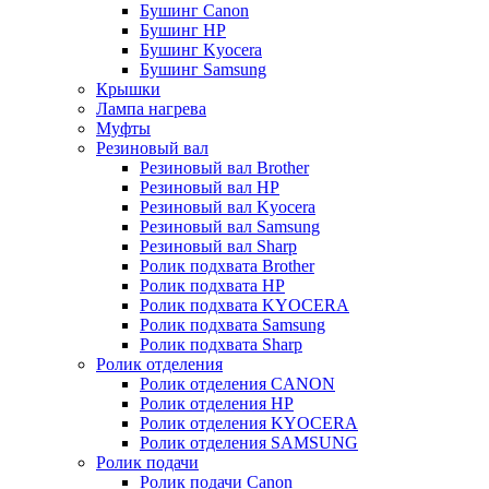
Бушинг Canon
Бушинг HP
Бушинг Kyocera
Бушинг Samsung
Крышки
Лампа нагрева
Муфты
Резиновый вал
Резиновый вал Brother
Резиновый вал HP
Резиновый вал Kyocera
Резиновый вал Samsung
Резиновый вал Sharp
Ролик подхвата Brother
Ролик подхвата HP
Ролик подхвата KYOCERA
Ролик подхвата Samsung
Ролик подхвата Sharp
Ролик отделения
Ролик отделения CANON
Ролик отделения HP
Ролик отделения KYOCERA
Ролик отделения SAMSUNG
Ролик подачи
Ролик подачи Canon