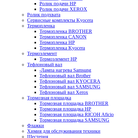
Ролик подачи HP
Ролик подачи XEROX
Ролик подхвата
Сервисные комплекты Kyocera
Термопленка
Термопленка BROTHER
Термопленка CANON
Термопленка HP
Термопленка Kyocera
Термоэлемент
Термоэлемент НР
Тефлоновый вал
-Лампа нагрева Samsung
Тефлоновый вал Brother
Тефлоновый вал KYOCERA
Тефлоновый вал SAMSUNG
Тефлоновый вал Xerox
Тормозная площадка
Тормозная площадка BROTHER
Тормозная площадка HP
Тормозная площадка RICOH Aficio
Тормозная площадка SAMSUNG
Флажки
Химия для обслуживания техники
Шестерня