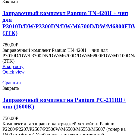
Закрыть
Заправочный комплект Pantum TN-420H + чип
для
P3010D/DW/P3300DN/DW/M6700D/DW/M6800FD
(3TK)
780,00
Р
Заправочный комплект Pantum TN-420H + чип для
P3010D/DW/P3300DN/DW/M6700D/DW/M6800FDW/M7100DN
(3TK)
В корзину
Quick view
Сравнить
Закрыть
Заправочный комплект на Pantum PC-211RB+
чип (1600K)
750,00
Р
Комплект для заправки картриджей устройств Pantum
P2200/P2207/P2507/P2500W/M6500/M6550/M6607 (тонер на
1600 стр.+ чип) Удобен для заправки картриджей