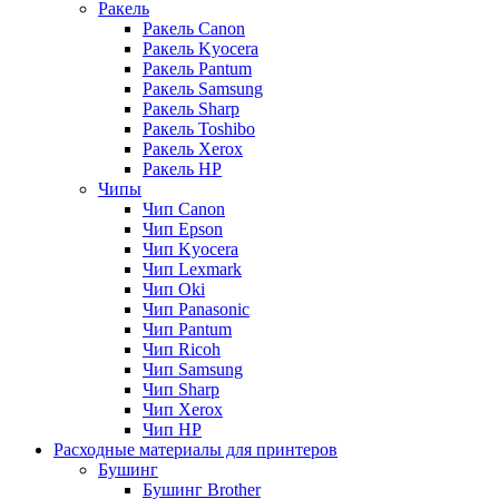
Ракель
Ракель Canon
Ракель Kyocera
Ракель Pantum
Ракель Samsung
Ракель Sharp
Ракель Toshibo
Ракель Xerox
Ракель НР
Чипы
Чип Canon
Чип Epson
Чип Kyocera
Чип Lexmark
Чип Oki
Чип Panasonic
Чип Pantum
Чип Ricoh
Чип Samsung
Чип Sharp
Чип Xerox
Чип НР
Расходные материалы для принтеров
Бушинг
Бушинг Brother