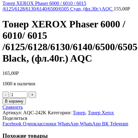
Тонер XEROX Phaser 6000 / 6010 / 6015
/6125/6128/6130/6140/6500/6505 Cyan, (фл.30г.) AQC
155,00
Р
Тонер XEROX Phaser 6000 /
6010/ 6015
/6125/6128/6130/6140/6500/6505
Black, (фл.40г.) AQC
165,00
Р
1000 в наличии
Количество
товара
В корзину
Тонер
Сравнить
XEROX
Артикул:
AQC-242K
Категории:
Тонер
,
Тонер Xerox
Phaser
Поделиться
6000
Facebook
Одноклассники
WhatsApp
WhatsApp
ВК
Telegram
/
6010/
Похожие товары