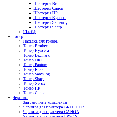
Шестерня Brother
Шестерня Canon
Шестерня HP
Шестерня Kyocera
Шестерня Samsung
Шестерня Sharp
Шлейф
Тонер
Насадка для тонера
Тонер Brother
Тонер Kyocera
Тонер Lexmark
Тонер OKI
Тонер Pantum
Тонер Ricoh
Тонер Samsung
Тонер Sharp
Тонер Xerox
Тонер НР
Тонер Саnon
Чернила
Заправочные комплекты
Чернила для принтера BROTHER
Чернила для принтера CANON
Чернила для принтера EPSON