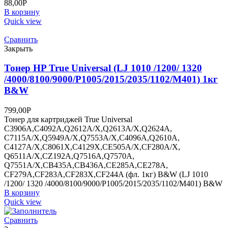
88,00
Р
В корзину
Quick view
Сравнить
Закрыть
Тонер HP True Universal (LJ 1010 /1200/ 1320
/4000/8100/9000/P1005/2015/2035/1102/M401) 1кг
B&W
799,00
Р
Тонер для картриджей True Universal
C3906A,C4092A,Q2612A/X,Q2613A/X,Q2624A,
C7115A/X,Q5949A/X,Q7553A/X,C4096A,Q2610A,
C4127A/X,C8061X,C4129X,CE505A/X,CF280A/X,
Q6511A/X,CZ192A,Q7516A,Q7570A,
Q7551A/X,CB435A,CB436A,CE285A,CE278A,
CF279A,CF283A,CF283X,CF244A (фл. 1кг) B&W (LJ 1010
/1200/ 1320 /4000/8100/9000/P1005/2015/2035/1102/M401) B&W
В корзину
Quick view
Сравнить