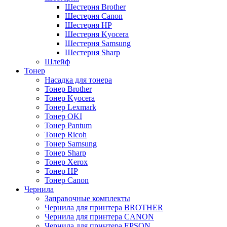
Шестерня Brother
Шестерня Canon
Шестерня HP
Шестерня Kyocera
Шестерня Samsung
Шестерня Sharp
Шлейф
Тонер
Насадка для тонера
Тонер Brother
Тонер Kyocera
Тонер Lexmark
Тонер OKI
Тонер Pantum
Тонер Ricoh
Тонер Samsung
Тонер Sharp
Тонер Xerox
Тонер НР
Тонер Саnon
Чернила
Заправочные комплекты
Чернила для принтера BROTHER
Чернила для принтера CANON
Чернила для принтера EPSON