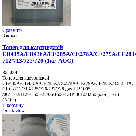
Сравнить
Закрыть
Тонер для картриджей
CB435A/CB436A/CE285A/CE278A/CF279A/CF283
712/713/725/726 (1кг. AQC)
865,00
Р
Тонер для картриджей
CB435A/CB436A/CE285A/CE278A/CF279A/CF283A/ CF283X,
CRG-712/713/725/726/737/728 для HP 1005
/06/1102/1120/1505/22/66/1606/LBP-3010/3250 (кан., 1кг.)
(AQC)
В корзину
Quick view