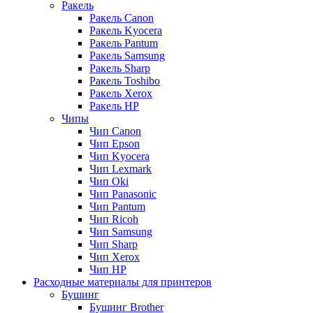
Ракель
Ракель Canon
Ракель Kyocera
Ракель Pantum
Ракель Samsung
Ракель Sharp
Ракель Toshibo
Ракель Xerox
Ракель НР
Чипы
Чип Canon
Чип Epson
Чип Kyocera
Чип Lexmark
Чип Oki
Чип Panasonic
Чип Pantum
Чип Ricoh
Чип Samsung
Чип Sharp
Чип Xerox
Чип НР
Расходные материалы для принтеров
Бушинг
Бушинг Brother