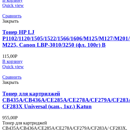
В корзину
Quick view
Сравнить
Закрыть
Тонер HP LJ
P1102/1120/1505/1522/1566/1606/M125/M127/M20
M225, Canon LBP-3010/3250 (фл. 100г) B
115,00
Р
В корзину
Quick view
Сравнить
Закрыть
Тонер для картриджей
CB435A/CB436A/CE285A/CE278A/CF279A/CF283
CF283X Universal (кан., 1кг.) Katun
955,00
Р
Тонер для картриджей
CB435A/CB436A/CE285A/CE278A/CF279A/CF283A/ CF283X,