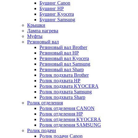
Бушинг Canon
Бушинг HP
Бушинг Kyocera
Бушинг Samsung
Крышки
Лампа нагрева
Муфты
Резиновый вал
Резиновый вал Brother
Резиновый вал HP
Резиновый вал Kyocera
Резиновый вал Samsung
Резиновый вал Sharp
Ролик подхвата Brother
Ролик подхвата HP
Ролик подхвата KYOCERA
Ролик подхвата Samsung
Ролик подхвата Sharp
Ролик отделения
Ролик отделения CANON
Ролик отделения HP
Ролик отделения KYOCERA
Ролик отделения SAMSUNG
Ролик подачи
Ролик подачи Canon