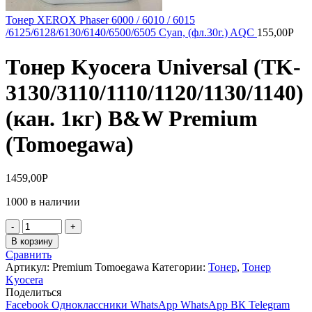
Тонер XEROX Phaser 6000 / 6010 / 6015
/6125/6128/6130/6140/6500/6505 Cyan, (фл.30г.) AQC
155,00
Р
Тонер Kyocera Universal (TK-
3130/3110/1110/1120/1130/1140)
(кан. 1кг) B&W Premium
(Tomoegawa)
1459,00
Р
1000 в наличии
Количество
товара
В корзину
Тонер
Сравнить
Kyocera
Артикул:
Premium Tomoegawa
Категории:
Тонер
,
Тонер
Universal
Kyocera
(TK-
Поделиться
3130/3110/1110/1120/1130/1140)
Facebook
Одноклассники
WhatsApp
WhatsApp
ВК
Telegram