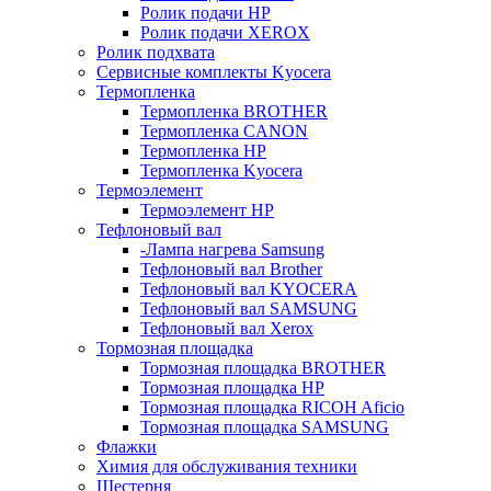
Ролик подачи HP
Ролик подачи XEROX
Ролик подхвата
Сервисные комплекты Kyocera
Термопленка
Термопленка BROTHER
Термопленка CANON
Термопленка HP
Термопленка Kyocera
Термоэлемент
Термоэлемент НР
Тефлоновый вал
-Лампа нагрева Samsung
Тефлоновый вал Brother
Тефлоновый вал KYOCERA
Тефлоновый вал SAMSUNG
Тефлоновый вал Xerox
Тормозная площадка
Тормозная площадка BROTHER
Тормозная площадка HP
Тормозная площадка RICOH Aficio
Тормозная площадка SAMSUNG
Флажки
Химия для обслуживания техники
Шестерня