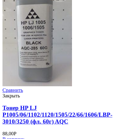
Сравнить
Закрыть
Тонер HP LJ
P1005/06/1102/1120/1505/22/66/1606/LBP-
3010/3250 (фл. 60г) AQC
88,00
Р