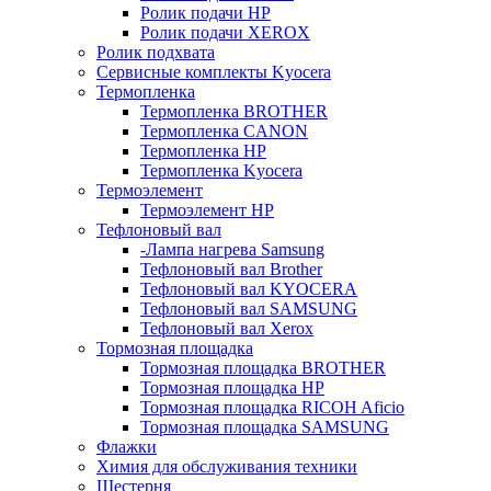
Ролик подачи HP
Ролик подачи XEROX
Ролик подхвата
Сервисные комплекты Kyocera
Термопленка
Термопленка BROTHER
Термопленка CANON
Термопленка HP
Термопленка Kyocera
Термоэлемент
Термоэлемент НР
Тефлоновый вал
-Лампа нагрева Samsung
Тефлоновый вал Brother
Тефлоновый вал KYOCERA
Тефлоновый вал SAMSUNG
Тефлоновый вал Xerox
Тормозная площадка
Тормозная площадка BROTHER
Тормозная площадка HP
Тормозная площадка RICOH Aficio
Тормозная площадка SAMSUNG
Флажки
Химия для обслуживания техники
Шестерня