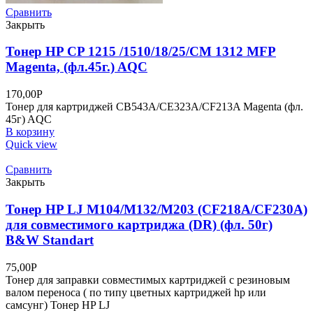
Сравнить
Закрыть
Тонер HP CP 1215 /1510/18/25/CM 1312 MFP
Magenta, (фл.45г.) AQC
170,00
Р
Тонер для картриджей CB543A/CE323A/CF213A Magenta (фл.
45г) AQC
В корзину
Quick view
Сравнить
Закрыть
Тонер HP LJ M104/M132/M203 (CF218A/CF230A)
для совместимого картриджа (DR) (фл. 50г)
B&W Standart
75,00
Р
Тонер для заправки совместимых картриджей с резиновым
валом переноса ( по типу цветных картриджей hp или
самсунг) Тонер HP LJ