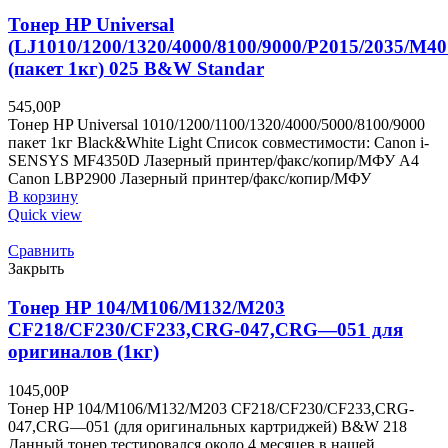
Тонер HP Universal
(LJ1010/1200/1320/4000/8100/9000/P2015/2035/M40
(пакет 1кг) 025 B&W Standar
545,00
Р
Тонер HP Universal 1010/1200/1100/1320/4000/5000/8100/9000
пакет 1кг Black&White Light Список совместимости: Canon i-
SENSYS MF4350D Лазерный принтер/факс/копир/МФУ A4
Canon LBP2900 Лазерный принтер/факс/копир/МФУ
В корзину
Quick view
Сравнить
Закрыть
Тонер HP 104/M106/M132/M203
CF218/CF230/CF233,CRG-047,CRG—051 для
оригиналов (1кг)
1045,00
Р
Тонер HP 104/M106/M132/M203 CF218/CF230/CF233,CRG-
047,CRG—051 (для оригинальных картриджей) B&W 218
Данный тонер тестировался около 4 месяцев в нашей