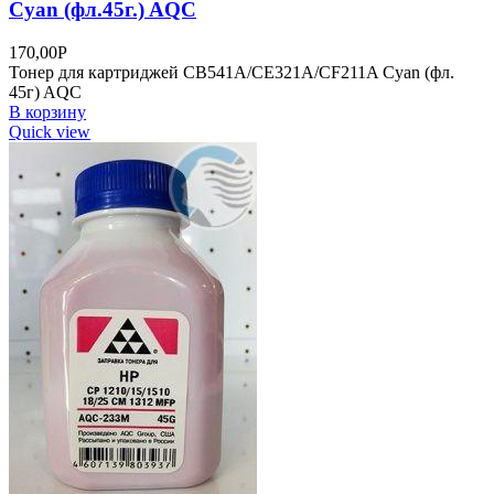
Cyan (фл.45г.) AQC
170,00
Р
Тонер для картриджей CB541A/CE321A/CF211A Cyan (фл.
45г) AQC
В корзину
Quick view