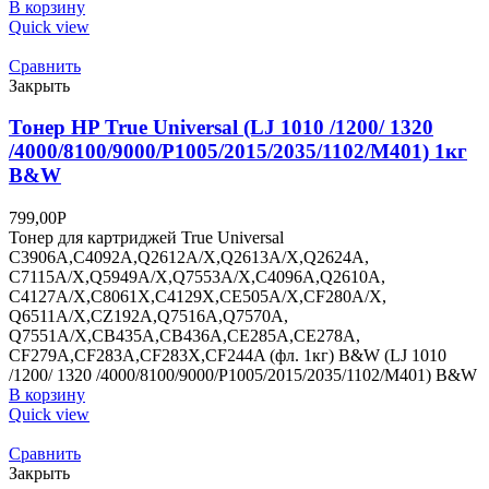
В корзину
Quick view
Сравнить
Закрыть
Тонер HP True Universal (LJ 1010 /1200/ 1320
/4000/8100/9000/P1005/2015/2035/1102/M401) 1кг
B&W
799,00
Р
Тонер для картриджей True Universal
C3906A,C4092A,Q2612A/X,Q2613A/X,Q2624A,
C7115A/X,Q5949A/X,Q7553A/X,C4096A,Q2610A,
C4127A/X,C8061X,C4129X,CE505A/X,CF280A/X,
Q6511A/X,CZ192A,Q7516A,Q7570A,
Q7551A/X,CB435A,CB436A,CE285A,CE278A,
CF279A,CF283A,CF283X,CF244A (фл. 1кг) B&W (LJ 1010
/1200/ 1320 /4000/8100/9000/P1005/2015/2035/1102/M401) B&W
В корзину
Quick view
Сравнить
Закрыть