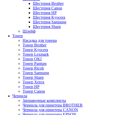
Шестерня Brother
Шестерня Canon
Шестерня HP
Шестерня Kyocera
Шестерня Samsung
Шестерня Sharp
Шлейф
Тонер
Насадка для тонера
Тонер Brother
Тонер Kyocera
Тонер Lexmark
Тонер OKI
Тонер Pantum
Тонер Ricoh
Тонер Samsung
Тонер Sharp
Тонер Xerox
Тонер НР
Тонер Саnon
Чернила
Заправочные комплекты
Чернила для принтера BROTHER
Чернила для принтера CANON
Чернила для принтера EPSON