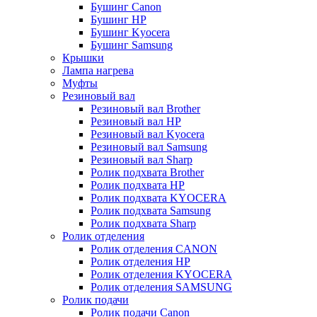
Бушинг Canon
Бушинг HP
Бушинг Kyocera
Бушинг Samsung
Крышки
Лампа нагрева
Муфты
Резиновый вал
Резиновый вал Brother
Резиновый вал HP
Резиновый вал Kyocera
Резиновый вал Samsung
Резиновый вал Sharp
Ролик подхвата Brother
Ролик подхвата HP
Ролик подхвата KYOCERA
Ролик подхвата Samsung
Ролик подхвата Sharp
Ролик отделения
Ролик отделения CANON
Ролик отделения HP
Ролик отделения KYOCERA
Ролик отделения SAMSUNG
Ролик подачи
Ролик подачи Canon