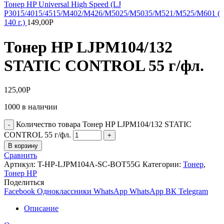
Тонер HP Universal High Speed (LJ
P3015/4015/4515/M402/M426/M5025/M5035/M521/M525/M601 (
140 г.)
149,00
Р
Тонер HP LJPM104/132
STATIC CONTROL 55 г/фл.
125,00
Р
1000 в наличии
Количество товара Тонер HP LJPM104/132 STATIC
CONTROL 55 г/фл.
В корзину
Сравнить
Артикул:
T-HP-LJPM104A-SC-BOT55G
Категории:
Тонер
,
Тонер НР
Поделиться
Facebook
Одноклассники
WhatsApp
WhatsApp
ВК
Telegram
Описание