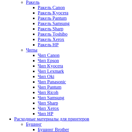
Ракель
Ракель Canon
Ракель Kyocera
Ракель Pantum
Ракель Samsung
Ракель Sharp
Ракель Toshibo
Ракель Xerox
Ракель НР
Чипы
Чип Canon
Чип Epson
Чип Kyocera
Чип Lexmark
Чип Oki
Чип Panasonic
Чип Pantum
Чип Ricoh
Чип Samsung
Чип Sharp
Чип Xerox
Чип НР
Расходные материалы для принтеров
Бушинг
Бушинг Brother