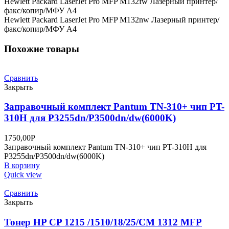
Hewlett Packard LaserJet Pro MFP M132fw Лазерный принтер/
факс/копир/МФУ A4
Hewlett Packard LaserJet Pro MFP M132nw Лазерный принтер/
факс/копир/МФУ A4
Похожие товары
Сравнить
Закрыть
Заправочный комплект Pantum TN-310+ чип PT-
310H для P3255dn/P3500dn/dw(6000K)
1750,00
Р
Заправочный комплект Pantum TN-310+ чип PT-310H для
P3255dn/P3500dn/dw(6000K)
В корзину
Quick view
Сравнить
Закрыть
Тонер HP CP 1215 /1510/18/25/CM 1312 MFP