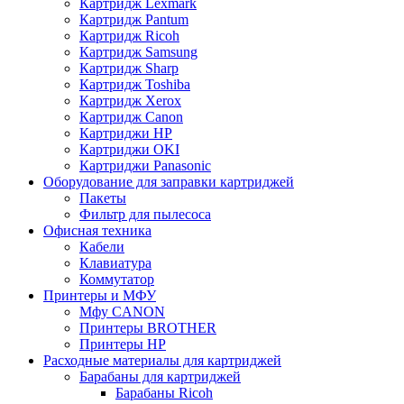
Картридж Lexmark
Картридж Pantum
Картридж Ricoh
Картридж Samsung
Картридж Sharp
Картридж Toshiba
Картридж Xerox
Картридж Сanon
Картриджи HP
Картриджи OKI
Картриджи Panasonic
Оборудование для заправки картриджей
Пакеты
Фильтр для пылесоса
Офисная техника
Кабели
Клавиатура
Коммутатор
Принтеры и МФУ
Мфу CANON
Принтеры BROTHER
Принтеры HP
Расходные материалы для картриджей
Барабаны для картриджей
Барабаны Ricoh