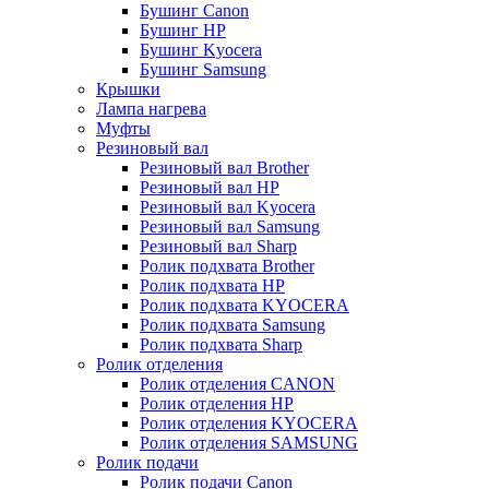
Бушинг Canon
Бушинг HP
Бушинг Kyocera
Бушинг Samsung
Крышки
Лампа нагрева
Муфты
Резиновый вал
Резиновый вал Brother
Резиновый вал HP
Резиновый вал Kyocera
Резиновый вал Samsung
Резиновый вал Sharp
Ролик подхвата Brother
Ролик подхвата HP
Ролик подхвата KYOCERA
Ролик подхвата Samsung
Ролик подхвата Sharp
Ролик отделения
Ролик отделения CANON
Ролик отделения HP
Ролик отделения KYOCERA
Ролик отделения SAMSUNG
Ролик подачи
Ролик подачи Canon