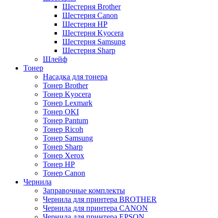
Шестерня Brother
Шестерня Canon
Шестерня HP
Шестерня Kyocera
Шестерня Samsung
Шестерня Sharp
Шлейф
Тонер
Насадка для тонера
Тонер Brother
Тонер Kyocera
Тонер Lexmark
Тонер OKI
Тонер Pantum
Тонер Ricoh
Тонер Samsung
Тонер Sharp
Тонер Xerox
Тонер НР
Тонер Саnon
Чернила
Заправочные комплекты
Чернила для принтера BROTHER
Чернила для принтера CANON
Чернила для принтера EPSON