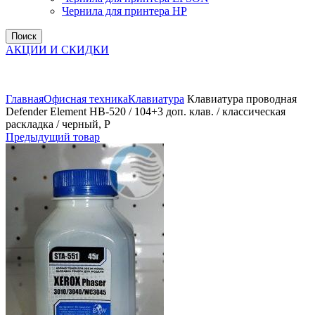
Чернила для принтера HP
Поиск
АКЦИИ И СКИДКИ
Увеличить
Главная
Офисная техника
Клавиатура
Клавиатура проводная
Defender Element HB-520 / 104+3 доп. клав. / классическая
раскладка / черный, P
Предыдущий товар