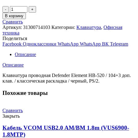
Количество
товара
В корзину
Клавиатура
Сравнить
проводная
Артикул:
31300714103
Категории:
Клавиатура
,
Офисная
Defender
техника
Element
Поделиться
HB-
Facebook
Одноклассники
WhatsApp
WhatsApp
ВК
Telegram
520
/
Описание
104+3
доп.
Описание
клав.
/
Клавиатура проводная Defender Element HB-520 / 104+3 доп.
классическая
клав. / классическая раскладка / черный, PS/2.
раскладка
/
Похожие товары
черный,
P
Сравнить
Закрыть
Кабель VCOM USB2.0 AM/BM 1.8m (VUS6900-
1.8MTP)