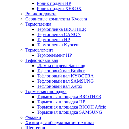
Ролик подачи HP
Ролик подачи XEROX
Ролик подхвата
Сервисные комплекты Kyocera
Термопленка
Термопленка BROTHER
Термопленка CANON
Термопленка HP
Термопленка Kyocera
Термоэлемент
Термоэлемент НР
Тефлоновый вал
-Лампа нагрева Samsung
Тефлоновый вал Brother
Тефлоновый вал KYOCERA
Тефлоновый вал SAMSUNG
Тефлоновый вал Xerox
Тормозная площадка
Тормозная площадка BROTHER
Тормозная площадка HP
Тормозная площадка RICOH Aficio
Тормозная площадка SAMSUNG
Флажки
Химия для обслуживания техники
Шестерня