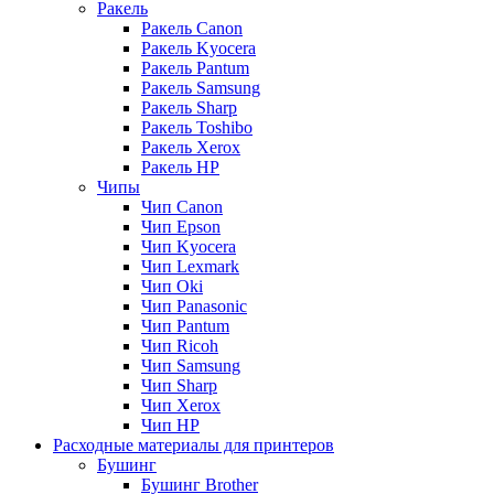
Ракель
Ракель Canon
Ракель Kyocera
Ракель Pantum
Ракель Samsung
Ракель Sharp
Ракель Toshibo
Ракель Xerox
Ракель НР
Чипы
Чип Canon
Чип Epson
Чип Kyocera
Чип Lexmark
Чип Oki
Чип Panasonic
Чип Pantum
Чип Ricoh
Чип Samsung
Чип Sharp
Чип Xerox
Чип НР
Расходные материалы для принтеров
Бушинг
Бушинг Brother