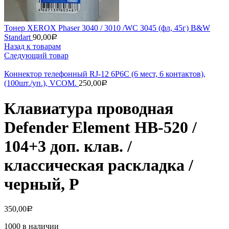
Тонер XEROX Phaser 3040 / 3010 /WC 3045 (фл, 45г) B&W
Standart
90,00
Р
Назад к товарам
Следующий товар
Коннектор телефонный RJ-12 6P6C (6 мест, 6 контактов),
(100шт./уп.), VCOM.
250,00
Р
Клавиатура проводная
Defender Element HB-520 /
104+3 доп. клав. /
классическая раскладка /
черный, P
350,00
Р
1000 в наличии