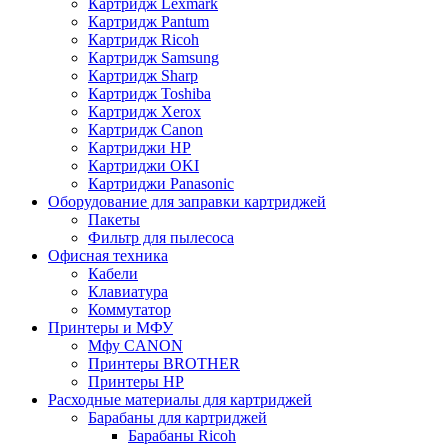
Картридж Lexmark
Картридж Pantum
Картридж Ricoh
Картридж Samsung
Картридж Sharp
Картридж Toshiba
Картридж Xerox
Картридж Сanon
Картриджи HP
Картриджи OKI
Картриджи Panasonic
Оборудование для заправки картриджей
Пакеты
Фильтр для пылесоса
Офисная техника
Кабели
Клавиатура
Коммутатор
Принтеры и МФУ
Мфу CANON
Принтеры BROTHER
Принтеры HP
Расходные материалы для картриджей
Барабаны для картриджей
Барабаны Ricoh