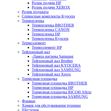
Ролик подачи HP
Ролик подачи XEROX
Ролик подхвата
Сервисные комплекты Kyocera
Термопленка
Термопленка BROTHER
Термопленка CANON
Термопленка HP
Термопленка Kyocera
Термоэлемент
Термоэлемент НР
Тефлоновый вал
-Лампа нагрева Samsung
Тефлоновый вал Brother
Тефлоновый вал KYOCERA
Тефлоновый вал SAMSUNG
Тефлоновый вал Xerox
Тормозная площадка
Тормозная площадка BROTHER
Тормозная площадка HP
Тормозная площадка RICOH Aficio
Тормозная площадка SAMSUNG
Флажки
Химия для обслуживания техники
Шестерня