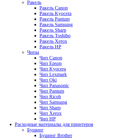
Ракель
Ракель Canon
Ракель Kyocera
Ракель Pantum
Ракель Samsung
Ракель Sharp
Ракель Toshibo
Ракель Xerox
Ракель НР
Чипы
Чип Canon
Чип Epson
Чип Kyocera
Чип Lexmark
Чип Oki
Чип Panasonic
Чип Pantum
Чип Ricoh
Чип Samsung
Чип Sharp
Чип Xerox
Чип НР
Расходные материалы для принтеров
Бушинг
Бушинг Brother