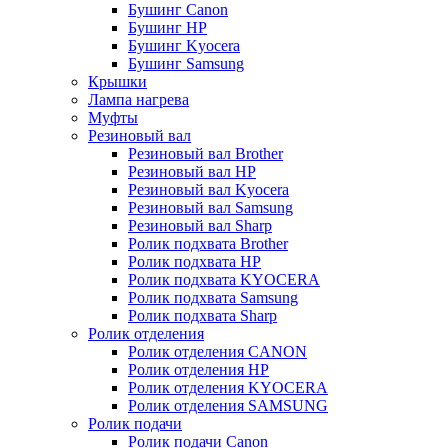
Бушинг Canon
Бушинг HP
Бушинг Kyocera
Бушинг Samsung
Крышки
Лампа нагрева
Муфты
Резиновый вал
Резиновый вал Brother
Резиновый вал HP
Резиновый вал Kyocera
Резиновый вал Samsung
Резиновый вал Sharp
Ролик подхвата Brother
Ролик подхвата HP
Ролик подхвата KYOCERA
Ролик подхвата Samsung
Ролик подхвата Sharp
Ролик отделения
Ролик отделения CANON
Ролик отделения HP
Ролик отделения KYOCERA
Ролик отделения SAMSUNG
Ролик подачи
Ролик подачи Canon