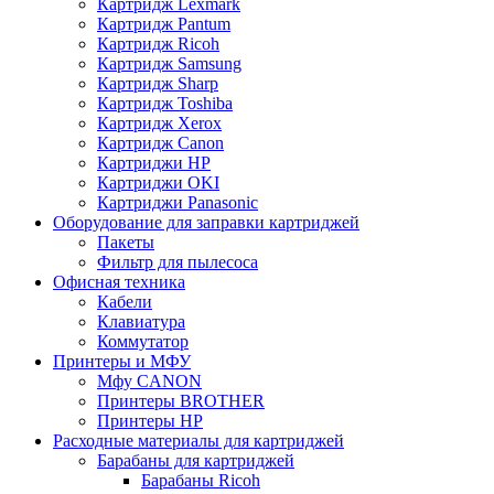
Картридж Lexmark
Картридж Pantum
Картридж Ricoh
Картридж Samsung
Картридж Sharp
Картридж Toshiba
Картридж Xerox
Картридж Сanon
Картриджи HP
Картриджи OKI
Картриджи Panasonic
Оборудование для заправки картриджей
Пакеты
Фильтр для пылесоса
Офисная техника
Кабели
Клавиатура
Коммутатор
Принтеры и МФУ
Мфу CANON
Принтеры BROTHER
Принтеры HP
Расходные материалы для картриджей
Барабаны для картриджей
Барабаны Ricoh