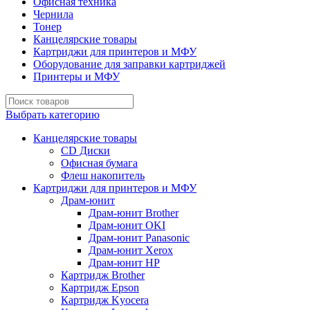
Офисная техника
Чернила
Тонер
Канцелярские товары
Картриджи для принтеров и МФУ
Оборудование для заправки картриджей
Принтеры и МФУ
Выбрать категорию
Канцелярские товары
CD Диски
Офисная бумага
Флеш накопитель
Картриджи для принтеров и МФУ
Драм-юнит
Драм-юнит Brother
Драм-юнит OKI
Драм-юнит Panasonic
Драм-юнит Xerox
Драм-юнит НР
Картридж Brother
Картридж Epson
Картридж Kyocera