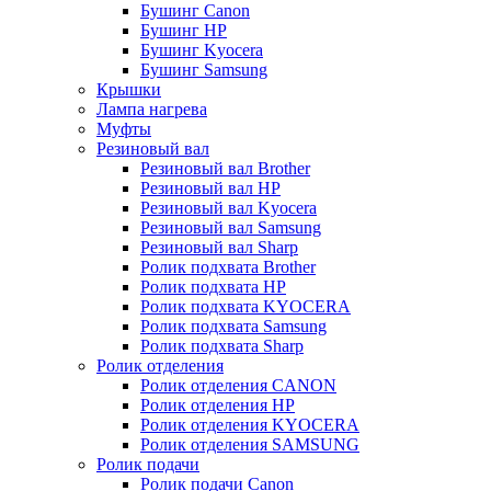
Бушинг Canon
Бушинг HP
Бушинг Kyocera
Бушинг Samsung
Крышки
Лампа нагрева
Муфты
Резиновый вал
Резиновый вал Brother
Резиновый вал HP
Резиновый вал Kyocera
Резиновый вал Samsung
Резиновый вал Sharp
Ролик подхвата Brother
Ролик подхвата HP
Ролик подхвата KYOCERA
Ролик подхвата Samsung
Ролик подхвата Sharp
Ролик отделения
Ролик отделения CANON
Ролик отделения HP
Ролик отделения KYOCERA
Ролик отделения SAMSUNG
Ролик подачи
Ролик подачи Canon