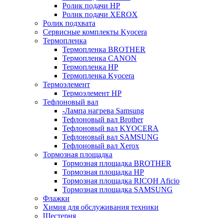
Ролик подачи HP
Ролик подачи XEROX
Ролик подхвата
Сервисные комплекты Kyocera
Термопленка
Термопленка BROTHER
Термопленка CANON
Термопленка HP
Термопленка Kyocera
Термоэлемент
Термоэлемент НР
Тефлоновый вал
-Лампа нагрева Samsung
Тефлоновый вал Brother
Тефлоновый вал KYOCERA
Тефлоновый вал SAMSUNG
Тефлоновый вал Xerox
Тормозная площадка
Тормозная площадка BROTHER
Тормозная площадка HP
Тормозная площадка RICOH Aficio
Тормозная площадка SAMSUNG
Флажки
Химия для обслуживания техники
Шестерня