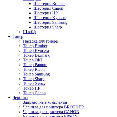
Шестерня Brother
Шестерня Canon
Шестерня HP
Шестерня Kyocera
Шестерня Samsung
Шестерня Sharp
Шлейф
Тонер
Насадка для тонера
Тонер Brother
Тонер Kyocera
Тонер Lexmark
Тонер OKI
Тонер Pantum
Тонер Ricoh
Тонер Samsung
Тонер Sharp
Тонер Xerox
Тонер НР
Тонер Саnon
Чернила
Заправочные комплекты
Чернила для принтера BROTHER
Чернила для принтера CANON
Чернила для принтера EPSON