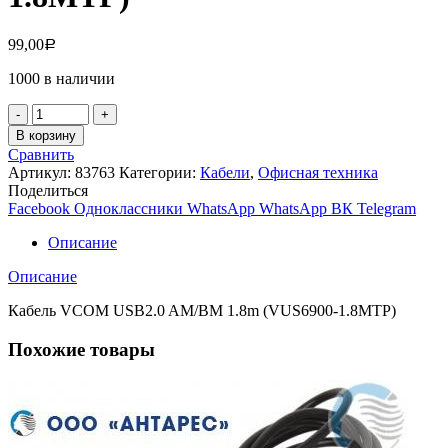
99,00
Р
1000 в наличии
Количество
товара
В корзину
Кабель
Сравнить
VCOM
Артикул:
83763
Категории:
Кабели
,
Офисная техника
USB2.0
Поделиться
AM/BM
Facebook
Одноклассники
WhatsApp
WhatsApp
ВК
Telegram
1.8m
(VUS6900-
Описание
1.8MTP)
Описание
Кабель VCOM USB2.0 AM/BM 1.8m (VUS6900-1.8MTP)
Похожие товары