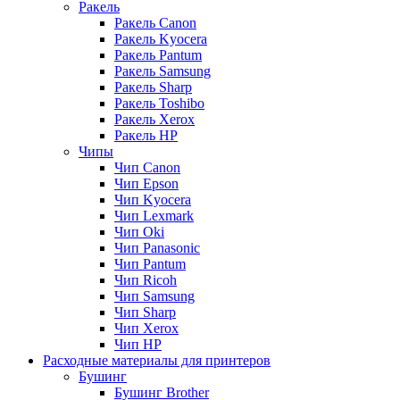
Ракель
Ракель Canon
Ракель Kyocera
Ракель Pantum
Ракель Samsung
Ракель Sharp
Ракель Toshibo
Ракель Xerox
Ракель НР
Чипы
Чип Canon
Чип Epson
Чип Kyocera
Чип Lexmark
Чип Oki
Чип Panasonic
Чип Pantum
Чип Ricoh
Чип Samsung
Чип Sharp
Чип Xerox
Чип НР
Расходные материалы для принтеров
Бушинг
Бушинг Brother