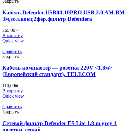
Закрыть
Кабель Defender USB04-10PRO USB 2.0 AM-BM
3м,зол.конт,2фер.фильтр Defenderа
265,00
Р
В корзину
Quick view
Сравнить
Закрыть
Кабель компьютер — розетка 220V <1.8м>
(Европейский стандарт), TELECOM
110,00
Р
В корзину
Quick view
Сравнить
Закрыть
Сетевой фильтр Defender ES Lite 1.8 m grey 4
розетки, серый