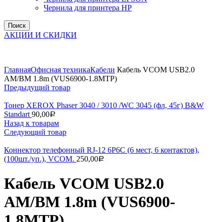
Чернила для принтера HP
Поиск
АКЦИИ И СКИДКИ
Увеличить
Главная
Офисная техника
Кабели
Кабель VCOM USB2.0
AM/BM 1.8m (VUS6900-1.8MTP)
Предыдущий товар
Тонер XEROX Phaser 3040 / 3010 /WC 3045 (фл, 45г) B&W
Standart
90,00
Р
Назад к товарам
Следующий товар
Коннектор телефонный RJ-12 6P6C (6 мест, 6 контактов),
(100шт./уп.), VCOM.
250,00
Р
Кабель VCOM USB2.0
AM/BM 1.8m (VUS6900-
1.8MTP)