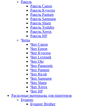
Ракель
Ракель Canon
Ракель Kyocera
Ракель Pantum
Ракель Samsung
Ракель Sharp
Ракель Toshibo
Ракель Xerox
Ракель НР
Чипы
Чип Canon
Чип Epson
Чип Kyocera
Чип Lexmark
Чип Oki
Чип Panasonic
Чип Pantum
Чип Ricoh
Чип Samsung
Чип Sharp
Чип Xerox
Чип НР
Расходные материалы для принтеров
Бушинг
Бушинг Brother