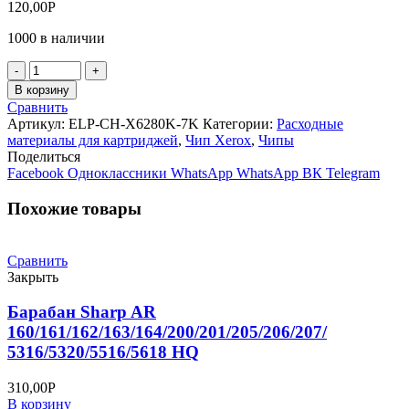
120,00
Р
1000 в наличии
Количество
товара
В корзину
Чип
Сравнить
Xerox
Артикул:
ELP-CH-X6280K-7K
Категории:
Расходные
Phaser
материалы для картриджей
,
Чип Xerox
,
Чипы
6280
Поделиться
Black
Facebook
Одноклассники
WhatsApp
WhatsApp
ВК
Telegram
(106R01403)
7K
Похожие товары
Сравнить
Закрыть
Барабан Sharp AR
160/161/162/163/164/200/201/205/206/207/
5316/5320/5516/5618 HQ
310,00
Р
В корзину