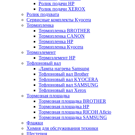
Ролик подачи HP
Ролик подачи XEROX
Ролик подхвата
Сервисные комплекты Kyocera
Термопленка
Термопленка BROTHER
Термопленка CANON
Термопленка HP
Термопленка Kyocera
Термоэлемент
Термоэлемент НР
Тефлоновый вал
-Лампа нагрева Samsung
Тефлоновый вал Brother
Тефлоновый вал KYOCERA
Тефлоновый вал SAMSUNG
Тефлоновый вал Xerox
Тормозная площадка
Тормозная площадка BROTHER
Тормозная площадка HP
Тормозная площадка RICOH Aficio
Тормозная площадка SAMSUNG
Флажки
Химия для обслуживания техники
Шестерня