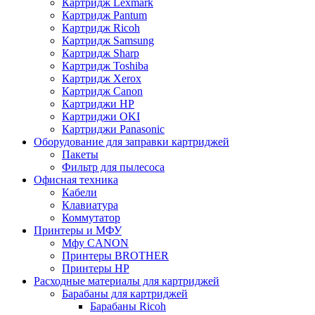
Картридж Lexmark
Картридж Pantum
Картридж Ricoh
Картридж Samsung
Картридж Sharp
Картридж Toshiba
Картридж Xerox
Картридж Сanon
Картриджи HP
Картриджи OKI
Картриджи Panasonic
Оборудование для заправки картриджей
Пакеты
Фильтр для пылесоса
Офисная техника
Кабели
Клавиатура
Коммутатор
Принтеры и МФУ
Мфу CANON
Принтеры BROTHER
Принтеры HP
Расходные материалы для картриджей
Барабаны для картриджей
Барабаны Ricoh