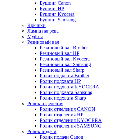
Бушинг Canon
Бушинг HP
Бушинг Kyocera
Бушинг Samsung
Крышки
Лампа нагрева
Муфты
Резиновый вал
Резиновый вал Brother
Резиновый вал HP
Резиновый вал Kyocera
Резиновый вал Samsung
Резиновый вал Sharp
Ролик подхвата Brother
Ролик подхвата HP
Ролик подхвата KYOCERA
Ролик подхвата Samsung
Ролик подхвата Sharp
Ролик отделения
Ролик отделения CANON
Ролик отделения HP
Ролик отделения KYOCERA
Ролик отделения SAMSUNG
Ролик подачи
Ролик подачи Canon