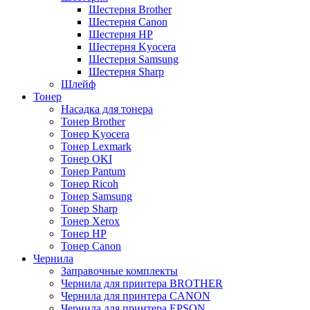
Шестерня Brother
Шестерня Canon
Шестерня HP
Шестерня Kyocera
Шестерня Samsung
Шестерня Sharp
Шлейф
Тонер
Насадка для тонера
Тонер Brother
Тонер Kyocera
Тонер Lexmark
Тонер OKI
Тонер Pantum
Тонер Ricoh
Тонер Samsung
Тонер Sharp
Тонер Xerox
Тонер НР
Тонер Саnon
Чернила
Заправочные комплекты
Чернила для принтера BROTHER
Чернила для принтера CANON
Чернила для принтера EPSON