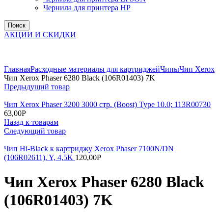
Чернила для принтера HP
Поиск
АКЦИИ И СКИДКИ
Увеличить
Главная
Расходные материалы для картриджей
Чипы
Чип Xerox
Чип Xerox Phaser 6280 Black (106R01403) 7K
Предыдущий товар
Чип Xerox Phaser 3200 3000 стр. (Boost) Type 10.0; 113R00730
63,00
Р
Назад к товарам
Следующий товар
Чип Hi-Black к картриджу Xerox Phaser 7100N/DN
(106R02611), Y, 4,5K
120,00
Р
Чип Xerox Phaser 6280 Black
(106R01403) 7K