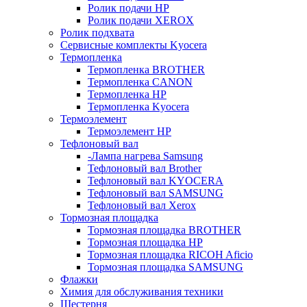
Ролик подачи HP
Ролик подачи XEROX
Ролик подхвата
Сервисные комплекты Kyocera
Термопленка
Термопленка BROTHER
Термопленка CANON
Термопленка HP
Термопленка Kyocera
Термоэлемент
Термоэлемент НР
Тефлоновый вал
-Лампа нагрева Samsung
Тефлоновый вал Brother
Тефлоновый вал KYOCERA
Тефлоновый вал SAMSUNG
Тефлоновый вал Xerox
Тормозная площадка
Тормозная площадка BROTHER
Тормозная площадка HP
Тормозная площадка RICOH Aficio
Тормозная площадка SAMSUNG
Флажки
Химия для обслуживания техники
Шестерня