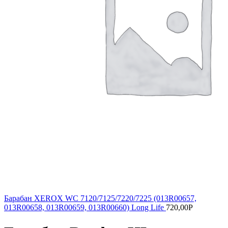
Барабан XEROX WC 7120/7125/7220/7225 (013R00657,
013R00658, 013R00659, 013R00660) Long Life
720,00
Р