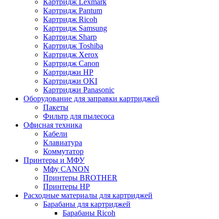
Картридж Lexmark
Картридж Pantum
Картридж Ricoh
Картридж Samsung
Картридж Sharp
Картридж Toshiba
Картридж Xerox
Картридж Сanon
Картриджи HP
Картриджи OKI
Картриджи Panasonic
Оборудование для заправки картриджей
Пакеты
Фильтр для пылесоса
Офисная техника
Кабели
Клавиатура
Коммутатор
Принтеры и МФУ
Мфу CANON
Принтеры BROTHER
Принтеры HP
Расходные материалы для картриджей
Барабаны для картриджей
Барабаны Ricoh