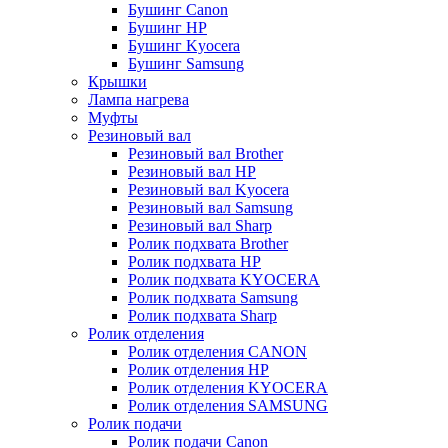
Бушинг Canon
Бушинг HP
Бушинг Kyocera
Бушинг Samsung
Крышки
Лампа нагрева
Муфты
Резиновый вал
Резиновый вал Brother
Резиновый вал HP
Резиновый вал Kyocera
Резиновый вал Samsung
Резиновый вал Sharp
Ролик подхвата Brother
Ролик подхвата HP
Ролик подхвата KYOCERA
Ролик подхвата Samsung
Ролик подхвата Sharp
Ролик отделения
Ролик отделения CANON
Ролик отделения HP
Ролик отделения KYOCERA
Ролик отделения SAMSUNG
Ролик подачи
Ролик подачи Canon