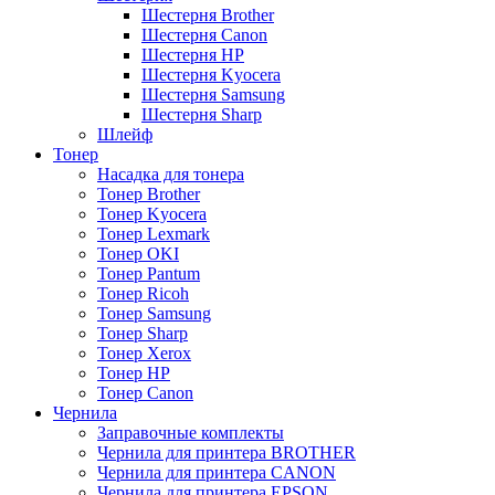
Шестерня Brother
Шестерня Canon
Шестерня HP
Шестерня Kyocera
Шестерня Samsung
Шестерня Sharp
Шлейф
Тонер
Насадка для тонера
Тонер Brother
Тонер Kyocera
Тонер Lexmark
Тонер OKI
Тонер Pantum
Тонер Ricoh
Тонер Samsung
Тонер Sharp
Тонер Xerox
Тонер НР
Тонер Саnon
Чернила
Заправочные комплекты
Чернила для принтера BROTHER
Чернила для принтера CANON
Чернила для принтера EPSON