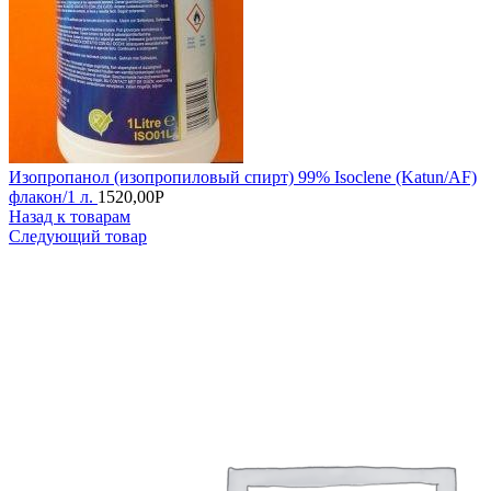
Изопропанол (изопропиловый спирт) 99% Isoclene (Katun/AF)
флакон/1 л.
1520,00
Р
Назад к товарам
Следующий товар