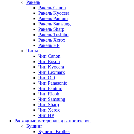
Ракель
Ракель Canon
Ракель Kyocera
Ракель Pantum
Ракель Samsung
Ракель Sharp
Ракель Toshibo
Ракель Xerox
Ракель НР
Чипы
Чип Canon
Чип Epson
Чип Kyocera
Чип Lexmark
Чип Oki
Чип Panasonic
Чип Pantum
Чип Ricoh
Чип Samsung
Чип Sharp
Чип Xerox
Чип НР
Расходные материалы для принтеров
Бушинг
Бушинг Brother