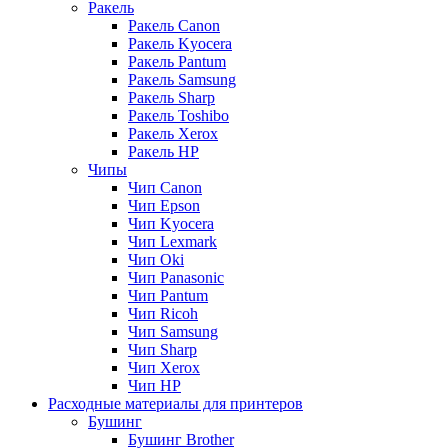
Ракель
Ракель Canon
Ракель Kyocera
Ракель Pantum
Ракель Samsung
Ракель Sharp
Ракель Toshibo
Ракель Xerox
Ракель НР
Чипы
Чип Canon
Чип Epson
Чип Kyocera
Чип Lexmark
Чип Oki
Чип Panasonic
Чип Pantum
Чип Ricoh
Чип Samsung
Чип Sharp
Чип Xerox
Чип НР
Расходные материалы для принтеров
Бушинг
Бушинг Brother