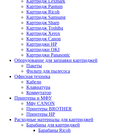
Картридж Lexmark
Картридж Pantum
Картридж Ricoh
Картридж Samsung
Картридж Sharp
Картридж Toshiba
Картридж Xerox
Картридж Сanon
Картриджи HP
Картриджи OKI
Картриджи Panasonic
Оборудование для заправки картриджей
Пакеты
Фильтр для пылесоса
Офисная техника
Кабели
Клавиатура
Коммутатор
Принтеры и МФУ
Мфу CANON
Принтеры BROTHER
Принтеры HP
Расходные материалы для картриджей
Барабаны для картриджей
Барабаны Ricoh