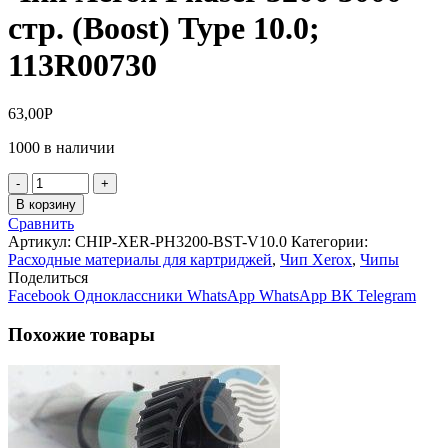
стр. (Boost) Type 10.0;
113R00730
63,00
Р
1000 в наличии
Количество
товара
В корзину
Чип
Сравнить
Xerox
Артикул:
CHIP-XER-PH3200-BST-V10.0
Категории:
Phaser
Расходные материалы для картриджей
,
Чип Xerox
,
Чипы
3200
Поделиться
3000
Facebook
Одноклассники
WhatsApp
WhatsApp
ВК
Telegram
стр.
(Boost)
Похожие товары
Type
10.0;
113R00730