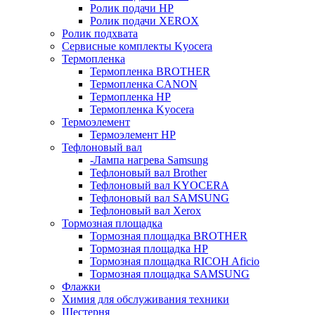
Ролик подачи HP
Ролик подачи XEROX
Ролик подхвата
Сервисные комплекты Kyocera
Термопленка
Термопленка BROTHER
Термопленка CANON
Термопленка HP
Термопленка Kyocera
Термоэлемент
Термоэлемент НР
Тефлоновый вал
-Лампа нагрева Samsung
Тефлоновый вал Brother
Тефлоновый вал KYOCERA
Тефлоновый вал SAMSUNG
Тефлоновый вал Xerox
Тормозная площадка
Тормозная площадка BROTHER
Тормозная площадка HP
Тормозная площадка RICOH Aficio
Тормозная площадка SAMSUNG
Флажки
Химия для обслуживания техники
Шестерня