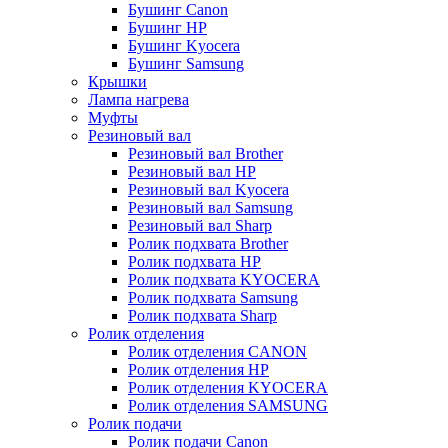
Бушинг Canon
Бушинг HP
Бушинг Kyocera
Бушинг Samsung
Крышки
Лампа нагрева
Муфты
Резиновый вал
Резиновый вал Brother
Резиновый вал HP
Резиновый вал Kyocera
Резиновый вал Samsung
Резиновый вал Sharp
Ролик подхвата Brother
Ролик подхвата HP
Ролик подхвата KYOCERA
Ролик подхвата Samsung
Ролик подхвата Sharp
Ролик отделения
Ролик отделения CANON
Ролик отделения HP
Ролик отделения KYOCERA
Ролик отделения SAMSUNG
Ролик подачи
Ролик подачи Canon