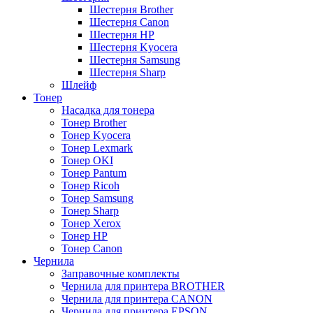
Шестерня Brother
Шестерня Canon
Шестерня HP
Шестерня Kyocera
Шестерня Samsung
Шестерня Sharp
Шлейф
Тонер
Насадка для тонера
Тонер Brother
Тонер Kyocera
Тонер Lexmark
Тонер OKI
Тонер Pantum
Тонер Ricoh
Тонер Samsung
Тонер Sharp
Тонер Xerox
Тонер НР
Тонер Саnon
Чернила
Заправочные комплекты
Чернила для принтера BROTHER
Чернила для принтера CANON
Чернила для принтера EPSON