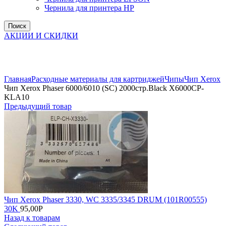
Чернила для принтера HP
Поиск
АКЦИИ И СКИДКИ
Увеличить
Главная
Расходные материалы для картриджей
Чипы
Чип Xerox
Чип Xerox Phaser 6000/6010 (SC) 2000стр.Black X6000CP-
KLA10
Предыдущий товар
Чип Xerox Phaser 3330, WC 3335/3345 DRUM (101R00555)
30K
95,00
Р
Назад к товарам