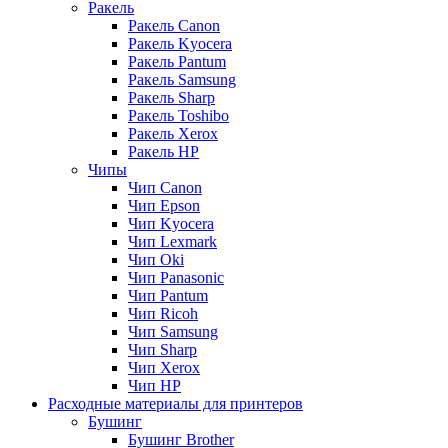
Ракель
Ракель Canon
Ракель Kyocera
Ракель Pantum
Ракель Samsung
Ракель Sharp
Ракель Toshibo
Ракель Xerox
Ракель НР
Чипы
Чип Canon
Чип Epson
Чип Kyocera
Чип Lexmark
Чип Oki
Чип Panasonic
Чип Pantum
Чип Ricoh
Чип Samsung
Чип Sharp
Чип Xerox
Чип НР
Расходные материалы для принтеров
Бушинг
Бушинг Brother