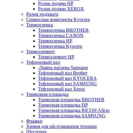
Ролик подачи HP
Ролик подачи XEROX
Ролик подхвата
Сервисные комплекты Kyocera
Термопленка
Термопленка BROTHER
Термопленка CANON
Термопленка HP
Термопленка Kyocera
Термоэлемент
Термоэлемент НР
Тефлоновый вал
-Лампа нагрева Samsung
Тефлоновый вал Brother
Тефлоновый вал KYOCERA
Тефлоновый вал SAMSUNG
Тефлоновый вал Xerox
Тормозная площадка
Тормозная площадка BROTHER
Тормозная площадка HP
Тормозная площадка RICOH Aficio
Тормозная площадка SAMSUNG
Флажки
Химия для обслуживания техники
Шестерня