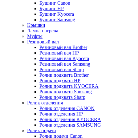
Бушинг Canon
Бушинг HP
Бушинг Kyocera
Бушинг Samsung
Крышки
Лампа нагрева
Муфты
Резиновый вал
Резиновый вал Brother
Резиновый вал HP
Резиновый вал Kyocera
Резиновый вал Samsung
Резиновый вал Sharp
Ролик подхвата Brother
Ролик подхвата HP
Ролик подхвата KYOCERA
Ролик подхвата Samsung
Ролик подхвата Sharp
Ролик отделения
Ролик отделения CANON
Ролик отделения HP
Ролик отделения KYOCERA
Ролик отделения SAMSUNG
Ролик подачи
Ролик подачи Canon