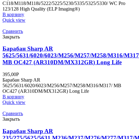
C118/M118/M118i/5222/5225/5230/5335/5325/5330/ WC Pro
123/128 High Quality (ELP Imaging®)
В корзину
Quick view
Сравнить
Закрыть
Барабан Sharp AR
5625/5631/6020/6023/M256/M257/M258/M316/M317
MB OC427 (AR310DM/MX312GR) Long Life
395,00
Р
Барабан Sharp AR
5625/5631/6020/6023/M256/M257/M258/M316/M317/ MB
OC427 (AR310DM/MX312GR) Long Life
В корзину
Quick view
Сравнить
Закрыть
Барабан Sharp AR
235/275/5625/5631,M236/M237/M276/M277/M317/