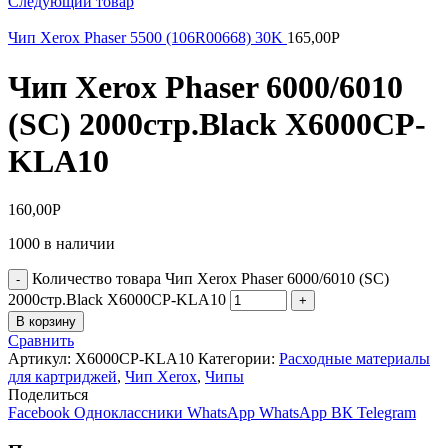
Следующий товар
Чип Xerox Phaser 5500 (106R00668) 30K
165,00
Р
Чип Xerox Phaser 6000/6010
(SC) 2000стр.Black X6000CP-
KLA10
160,00
Р
1000 в наличии
Количество товара Чип Xerox Phaser 6000/6010 (SC)
2000стр.Black X6000CP-KLA10
В корзину
Сравнить
Артикул:
X6000CP-KLA10
Категории:
Расходные материалы
для картриджей
,
Чип Xerox
,
Чипы
Поделиться
Facebook
Одноклассники
WhatsApp
WhatsApp
ВК
Telegram