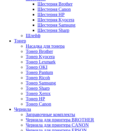
Шестерня Brother
Шестерня Canon
Шестерня HP
Шестерня Kyocera
Шестерня Samsung
Шестерня Sharp
Шлейф
Тонер
Насадка для тонера
Тонер Brother
Тонер Kyocera
Тонер Lexmark
Тонер OKI
Тонер Pantum
Тонер Ricoh
Тонер Samsung
Тонер Sharp
Тонер Xerox
Тонер НР
Тонер Саnon
Чернила
Заправочные комплекты
Чернила для принтера BROTHER
Чернила для принтера CANON
Чернила для принтера EPSON