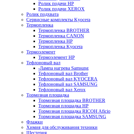
Ролик подачи HP
Ролик подачи XEROX
Ролик подхвата
Сервисные комплекты Kyocera
Термопленка
Термопленка BROTHER
Термопленка CANON
Термопленка HP
Термопленка Kyocera
Термоэлемент
Термоэлемент НР
Тефлоновый вал
-Лампа нагрева Samsung
Тефлоновый вал Brother
Тефлоновый вал KYOCERA
Тефлоновый вал SAMSUNG
Тефлоновый вал Xerox
Тормозная площадка
Тормозная площадка BROTHER
Тормозная площадка HP
Тормозная площадка RICOH Aficio
Тормозная площадка SAMSUNG
Флажки
Химия для обслуживания техники
Шестерня