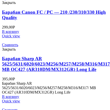
Закрыть
Барабан Canon FC / PC — 210 /230/310/330 High
Quality
299,00
Р
В корзину
Quick view
Сравнить
Закрыть
Барабан Sharp AR
5625/5631/6020/6023/M256/M257/M258/M316/M317
MB OC427 (AR310DM/MX312GR) Long Life
395,00
Р
Барабан Sharp AR
5625/5631/6020/6023/M256/M257/M258/M316/M317/ MB
OC427 (AR310DM/MX312GR) Long Life
В корзину
Quick view
Сравнить