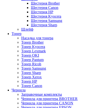
Шестерня Brother
Шестерня Canon
Шестерня HP
Шестерня Kyocera
Шестерня Samsung
Шестерня Sharp
Шлейф
Тонер
Насадка для тонера
Тонер Brother
Тонер Kyocera
Тонер Lexmark
Тонер OKI
Тонер Pantum
Тонер Ricoh
Тонер Samsung
Тонер Sharp
Тонер Xerox
Тонер НР
Тонер Саnon
Чернила
Заправочные комплекты
Чернила для принтера BROTHER
Чернила для принтера CANON
Чернила для принтера EPSON