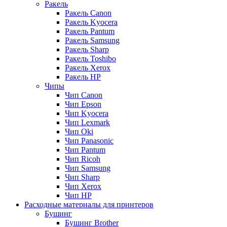
Ракель
Ракель Canon
Ракель Kyocera
Ракель Pantum
Ракель Samsung
Ракель Sharp
Ракель Toshibo
Ракель Xerox
Ракель НР
Чипы
Чип Canon
Чип Epson
Чип Kyocera
Чип Lexmark
Чип Oki
Чип Panasonic
Чип Pantum
Чип Ricoh
Чип Samsung
Чип Sharp
Чип Xerox
Чип НР
Расходные материалы для принтеров
Бушинг
Бушинг Brother