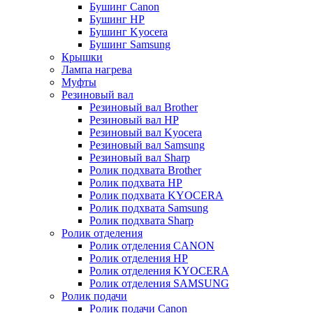
Бушинг Canon
Бушинг HP
Бушинг Kyocera
Бушинг Samsung
Крышки
Лампа нагрева
Муфты
Резиновый вал
Резиновый вал Brother
Резиновый вал HP
Резиновый вал Kyocera
Резиновый вал Samsung
Резиновый вал Sharp
Ролик подхвата Brother
Ролик подхвата HP
Ролик подхвата KYOCERA
Ролик подхвата Samsung
Ролик подхвата Sharp
Ролик отделения
Ролик отделения CANON
Ролик отделения HP
Ролик отделения KYOCERA
Ролик отделения SAMSUNG
Ролик подачи
Ролик подачи Canon