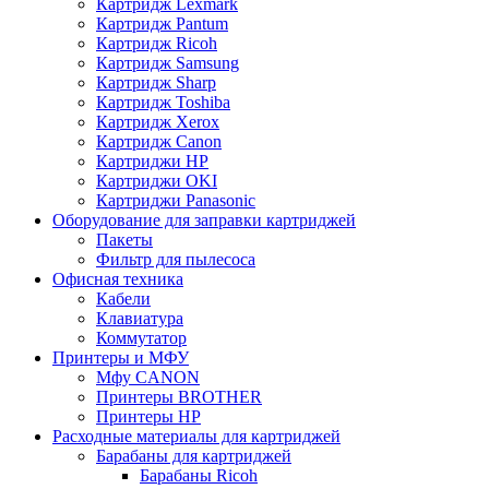
Картридж Lexmark
Картридж Pantum
Картридж Ricoh
Картридж Samsung
Картридж Sharp
Картридж Toshiba
Картридж Xerox
Картридж Сanon
Картриджи HP
Картриджи OKI
Картриджи Panasonic
Оборудование для заправки картриджей
Пакеты
Фильтр для пылесоса
Офисная техника
Кабели
Клавиатура
Коммутатор
Принтеры и МФУ
Мфу CANON
Принтеры BROTHER
Принтеры HP
Расходные материалы для картриджей
Барабаны для картриджей
Барабаны Ricoh