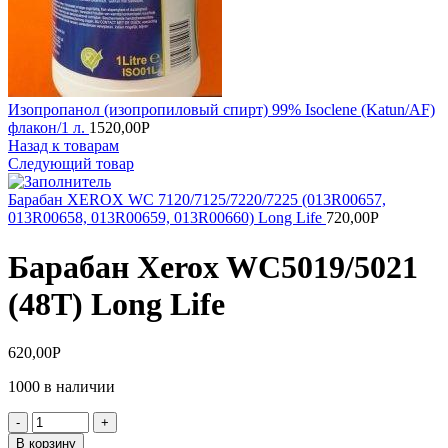
Изопропанол (изопропиловый спирт) 99% Isoclene (Katun/AF)
флакон/1 л.
1520,00
Р
Назад к товарам
Следующий товар
Барабан XEROX WC 7120/7125/7220/7225 (013R00657,
013R00658, 013R00659, 013R00660) Long Life
720,00
Р
Барабан Xerox WC5019/5021
(48T) Long Life
620,00
Р
1000 в наличии
Количество
товара
В корзину