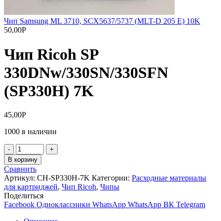
Чип Samsung ML 3710, SCX5637/5737 (MLT-D 205 E) 10K
50,00
Р
Чип Ricoh SP
330DNw/330SN/330SFN
(SP330H) 7K
45,00
Р
1000 в наличии
Количество
товара
В корзину
Чип
Сравнить
Ricoh
Артикул:
CH-SP330H-7K
Категории:
Расходные материалы
SP
для картриджей
,
Чип Ricoh
,
Чипы
330DNw/330SN/330SFN
Поделиться
(SP330H)
Facebook
Одноклассники
WhatsApp
WhatsApp
ВК
Telegram
7K