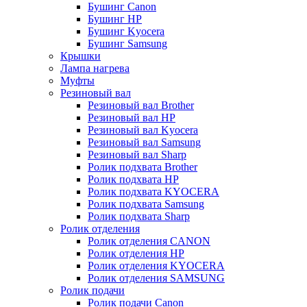
Бушинг Canon
Бушинг HP
Бушинг Kyocera
Бушинг Samsung
Крышки
Лампа нагрева
Муфты
Резиновый вал
Резиновый вал Brother
Резиновый вал HP
Резиновый вал Kyocera
Резиновый вал Samsung
Резиновый вал Sharp
Ролик подхвата Brother
Ролик подхвата HP
Ролик подхвата KYOCERA
Ролик подхвата Samsung
Ролик подхвата Sharp
Ролик отделения
Ролик отделения CANON
Ролик отделения HP
Ролик отделения KYOCERA
Ролик отделения SAMSUNG
Ролик подачи
Ролик подачи Canon