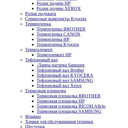
Ролик подачи HP
Ролик подачи XEROX
Ролик подхвата
Сервисные комплекты Kyocera
Термопленка
Термопленка BROTHER
Термопленка CANON
Термопленка HP
Термопленка Kyocera
Термоэлемент
Термоэлемент НР
Тефлоновый вал
-Лампа нагрева Samsung
Тефлоновый вал Brother
Тефлоновый вал KYOCERA
Тефлоновый вал SAMSUNG
Тефлоновый вал Xerox
Тормозная площадка
Тормозная площадка BROTHER
Тормозная площадка HP
Тормозная площадка RICOH Aficio
Тормозная площадка SAMSUNG
Флажки
Химия для обслуживания техники
Шестерня