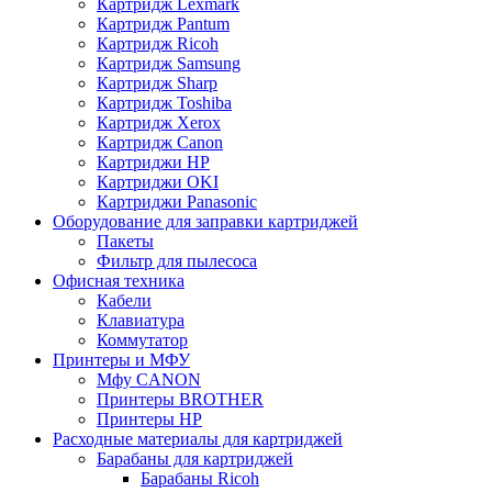
Картридж Lexmark
Картридж Pantum
Картридж Ricoh
Картридж Samsung
Картридж Sharp
Картридж Toshiba
Картридж Xerox
Картридж Сanon
Картриджи HP
Картриджи OKI
Картриджи Panasonic
Оборудование для заправки картриджей
Пакеты
Фильтр для пылесоса
Офисная техника
Кабели
Клавиатура
Коммутатор
Принтеры и МФУ
Мфу CANON
Принтеры BROTHER
Принтеры HP
Расходные материалы для картриджей
Барабаны для картриджей
Барабаны Ricoh