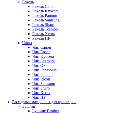
Ракель
Ракель Canon
Ракель Kyocera
Ракель Pantum
Ракель Samsung
Ракель Sharp
Ракель Toshibo
Ракель Xerox
Ракель НР
Чипы
Чип Canon
Чип Epson
Чип Kyocera
Чип Lexmark
Чип Oki
Чип Panasonic
Чип Pantum
Чип Ricoh
Чип Samsung
Чип Sharp
Чип Xerox
Чип НР
Расходные материалы для принтеров
Бушинг
Бушинг Brother