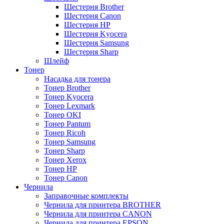
Шестерня Brother
Шестерня Canon
Шестерня HP
Шестерня Kyocera
Шестерня Samsung
Шестерня Sharp
Шлейф
Тонер
Насадка для тонера
Тонер Brother
Тонер Kyocera
Тонер Lexmark
Тонер OKI
Тонер Pantum
Тонер Ricoh
Тонер Samsung
Тонер Sharp
Тонер Xerox
Тонер НР
Тонер Саnon
Чернила
Заправочные комплекты
Чернила для принтера BROTHER
Чернила для принтера CANON
Чернила для принтера EPSON