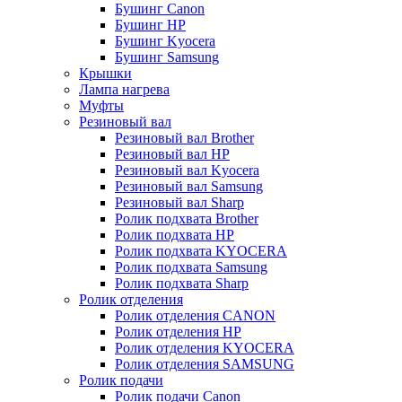
Бушинг Canon
Бушинг HP
Бушинг Kyocera
Бушинг Samsung
Крышки
Лампа нагрева
Муфты
Резиновый вал
Резиновый вал Brother
Резиновый вал HP
Резиновый вал Kyocera
Резиновый вал Samsung
Резиновый вал Sharp
Ролик подхвата Brother
Ролик подхвата HP
Ролик подхвата KYOCERA
Ролик подхвата Samsung
Ролик подхвата Sharp
Ролик отделения
Ролик отделения CANON
Ролик отделения HP
Ролик отделения KYOCERA
Ролик отделения SAMSUNG
Ролик подачи
Ролик подачи Canon