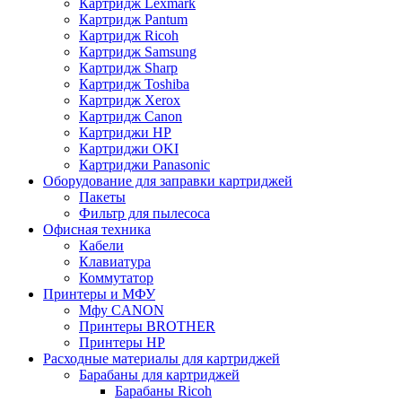
Картридж Lexmark
Картридж Pantum
Картридж Ricoh
Картридж Samsung
Картридж Sharp
Картридж Toshiba
Картридж Xerox
Картридж Сanon
Картриджи HP
Картриджи OKI
Картриджи Panasonic
Оборудование для заправки картриджей
Пакеты
Фильтр для пылесоса
Офисная техника
Кабели
Клавиатура
Коммутатор
Принтеры и МФУ
Мфу CANON
Принтеры BROTHER
Принтеры HP
Расходные материалы для картриджей
Барабаны для картриджей
Барабаны Ricoh