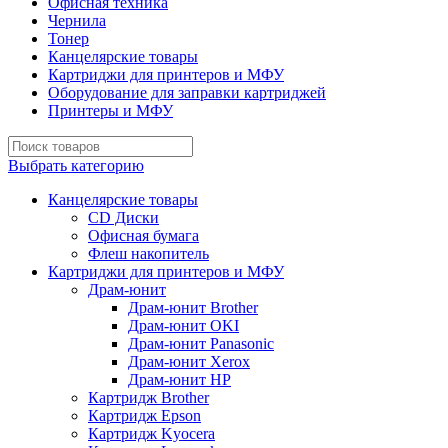
Офисная техника
Чернила
Тонер
Канцелярские товары
Картриджи для принтеров и МФУ
Оборудование для заправки картриджей
Принтеры и МФУ
Выбрать категорию
Канцелярские товары
CD Диски
Офисная бумага
Флеш накопитель
Картриджи для принтеров и МФУ
Драм-юнит
Драм-юнит Brother
Драм-юнит OKI
Драм-юнит Panasonic
Драм-юнит Xerox
Драм-юнит НР
Картридж Brother
Картридж Epson
Картридж Kyocera