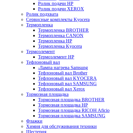
Ролик подачи HP
Ролик подачи XEROX
Ролик подхвата
Сервисные комплекты Kyocera
Термопленка
Термопленка BROTHER
Термопленка CANON
Термопленка HP
Термопленка Kyocera
Термоэлемент
Термоэлемент НР
Тефлоновый вал
-Лампа нагрева Samsung
Тефлоновый вал Brother
Тефлоновый вал KYOCERA
Тефлоновый вал SAMSUNG
Тефлоновый вал Xerox
Тормозная площадка
Тормозная площадка BROTHER
Тормозная площадка HP
Тормозная площадка RICOH Aficio
Тормозная площадка SAMSUNG
Флажки
Химия для обслуживания техники
Шестерня