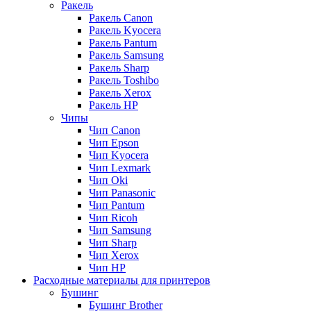
Ракель
Ракель Canon
Ракель Kyocera
Ракель Pantum
Ракель Samsung
Ракель Sharp
Ракель Toshibo
Ракель Xerox
Ракель НР
Чипы
Чип Canon
Чип Epson
Чип Kyocera
Чип Lexmark
Чип Oki
Чип Panasonic
Чип Pantum
Чип Ricoh
Чип Samsung
Чип Sharp
Чип Xerox
Чип НР
Расходные материалы для принтеров
Бушинг
Бушинг Brother