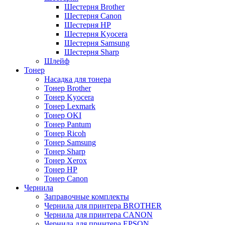
Шестерня Brother
Шестерня Canon
Шестерня HP
Шестерня Kyocera
Шестерня Samsung
Шестерня Sharp
Шлейф
Тонер
Насадка для тонера
Тонер Brother
Тонер Kyocera
Тонер Lexmark
Тонер OKI
Тонер Pantum
Тонер Ricoh
Тонер Samsung
Тонер Sharp
Тонер Xerox
Тонер НР
Тонер Саnon
Чернила
Заправочные комплекты
Чернила для принтера BROTHER
Чернила для принтера CANON
Чернила для принтера EPSON