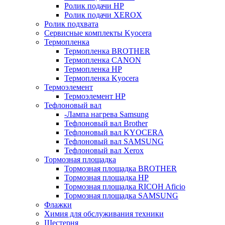
Ролик подачи HP
Ролик подачи XEROX
Ролик подхвата
Сервисные комплекты Kyocera
Термопленка
Термопленка BROTHER
Термопленка CANON
Термопленка HP
Термопленка Kyocera
Термоэлемент
Термоэлемент НР
Тефлоновый вал
-Лампа нагрева Samsung
Тефлоновый вал Brother
Тефлоновый вал KYOCERA
Тефлоновый вал SAMSUNG
Тефлоновый вал Xerox
Тормозная площадка
Тормозная площадка BROTHER
Тормозная площадка HP
Тормозная площадка RICOH Aficio
Тормозная площадка SAMSUNG
Флажки
Химия для обслуживания техники
Шестерня