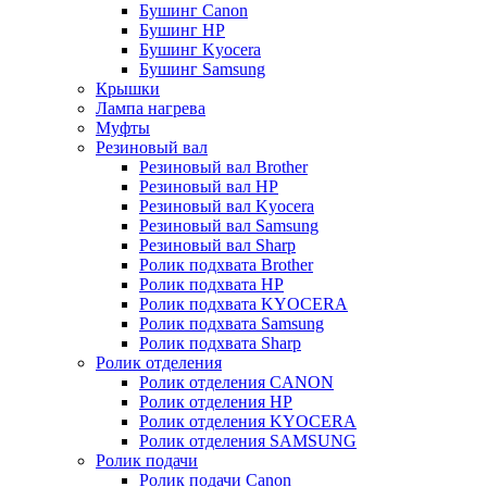
Бушинг Canon
Бушинг HP
Бушинг Kyocera
Бушинг Samsung
Крышки
Лампа нагрева
Муфты
Резиновый вал
Резиновый вал Brother
Резиновый вал HP
Резиновый вал Kyocera
Резиновый вал Samsung
Резиновый вал Sharp
Ролик подхвата Brother
Ролик подхвата HP
Ролик подхвата KYOCERA
Ролик подхвата Samsung
Ролик подхвата Sharp
Ролик отделения
Ролик отделения CANON
Ролик отделения HP
Ролик отделения KYOCERA
Ролик отделения SAMSUNG
Ролик подачи
Ролик подачи Canon