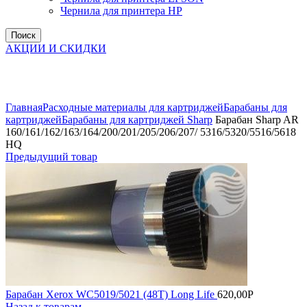
Чернила для принтера HP
Поиск
АКЦИИ И СКИДКИ
Увеличить
Главная
Расходные материалы для картриджей
Барабаны для
картриджей
Барабаны для картриджей Sharp
Барабан Sharp AR
160/161/162/163/164/200/201/205/206/207/ 5316/5320/5516/5618
HQ
Предыдущий товар
Барабан Xerox WC5019/5021 (48T) Long Life
620,00
Р
Назад к товарам