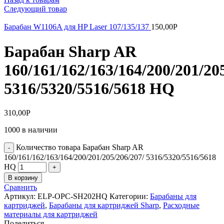
Следующий товар
Барабан W1106A для HP Laser 107/135/137
150,00
Р
Барабан Sharp AR
160/161/162/163/164/200/201/20
5316/5320/5516/5618 HQ
310,00
Р
1000 в наличии
Количество товара Барабан Sharp AR
160/161/162/163/164/200/201/205/206/207/ 5316/5320/5516/5618
HQ
В корзину
Сравнить
Артикул:
ELP-OPC-SH202HQ
Категории:
Барабаны для
картриджей
,
Барабаны для картриджей Sharp
,
Расходные
материалы для картриджей
Поделиться