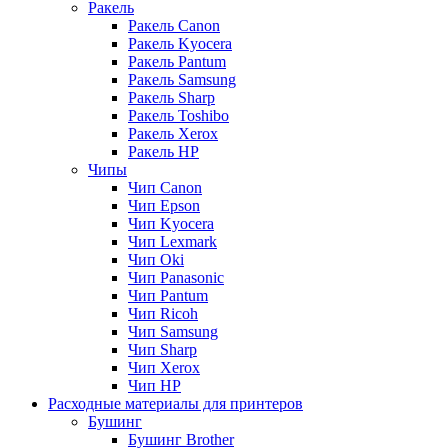
Ракель
Ракель Canon
Ракель Kyocera
Ракель Pantum
Ракель Samsung
Ракель Sharp
Ракель Toshibo
Ракель Xerox
Ракель НР
Чипы
Чип Canon
Чип Epson
Чип Kyocera
Чип Lexmark
Чип Oki
Чип Panasonic
Чип Pantum
Чип Ricoh
Чип Samsung
Чип Sharp
Чип Xerox
Чип НР
Расходные материалы для принтеров
Бушинг
Бушинг Brother