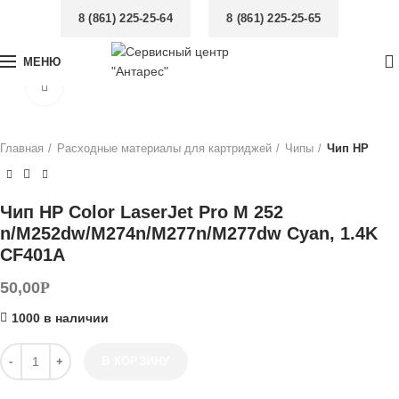
8 (861) 225-25-64
8 (861) 225-25-65
0
МЕНЮ
Увеличить
Главная
Расходные материалы для картриджей
Чипы
Чип НР
Чип HP Color LaserJet Pro M 252
n/M252dw/M274n/M277n/M277dw Cyan, 1.4K
CF401A
50,00
Р
1000 в наличии
Количество товара Чип HP Color LaserJet Pro M 252 n/M252dw/M2
В КОРЗИНУ