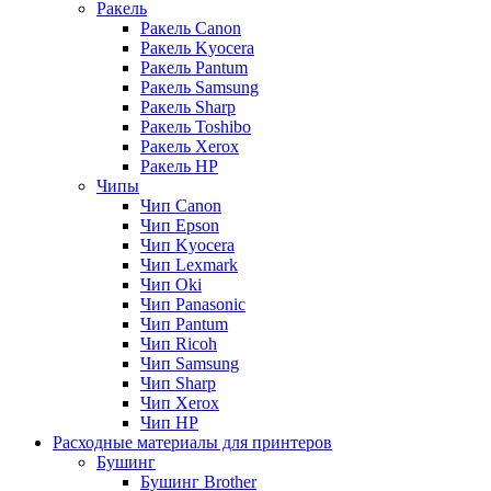
Ракель
Ракель Canon
Ракель Kyocera
Ракель Pantum
Ракель Samsung
Ракель Sharp
Ракель Toshibo
Ракель Xerox
Ракель НР
Чипы
Чип Canon
Чип Epson
Чип Kyocera
Чип Lexmark
Чип Oki
Чип Panasonic
Чип Pantum
Чип Ricoh
Чип Samsung
Чип Sharp
Чип Xerox
Чип НР
Расходные материалы для принтеров
Бушинг
Бушинг Brother