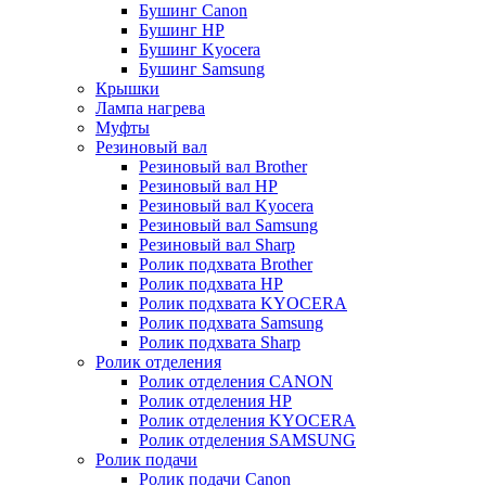
Бушинг Canon
Бушинг HP
Бушинг Kyocera
Бушинг Samsung
Крышки
Лампа нагрева
Муфты
Резиновый вал
Резиновый вал Brother
Резиновый вал HP
Резиновый вал Kyocera
Резиновый вал Samsung
Резиновый вал Sharp
Ролик подхвата Brother
Ролик подхвата HP
Ролик подхвата KYOCERA
Ролик подхвата Samsung
Ролик подхвата Sharp
Ролик отделения
Ролик отделения CANON
Ролик отделения HP
Ролик отделения KYOCERA
Ролик отделения SAMSUNG
Ролик подачи
Ролик подачи Canon