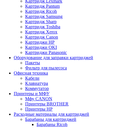
Картридж Lexmark
Картридж Pantum
Картридж Ricoh
Картридж Samsung
Картридж Sharp
Картридж Toshiba
Картридж Xerox
Картридж Сanon
Картриджи HP
Картриджи OKI
Картриджи Panasonic
Оборудование для заправки картриджей
Пакеты
Фильтр для пылесоса
Офисная техника
Кабели
Клавиатура
Коммутатор
Принтеры и МФУ
Мфу CANON
Принтеры BROTHER
Принтеры HP
Расходные материалы для картриджей
Барабаны для картриджей
Барабаны Ricoh