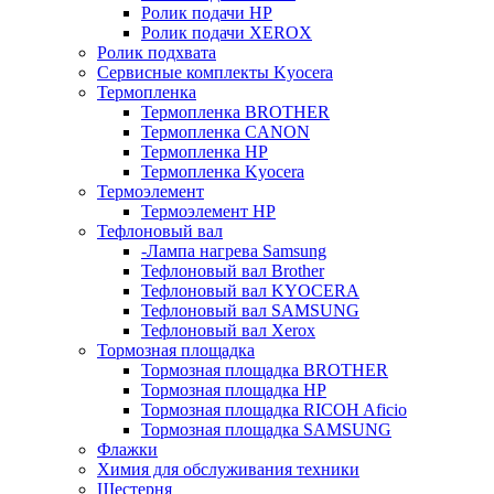
Ролик подачи HP
Ролик подачи XEROX
Ролик подхвата
Сервисные комплекты Kyocera
Термопленка
Термопленка BROTHER
Термопленка CANON
Термопленка HP
Термопленка Kyocera
Термоэлемент
Термоэлемент НР
Тефлоновый вал
-Лампа нагрева Samsung
Тефлоновый вал Brother
Тефлоновый вал KYOCERA
Тефлоновый вал SAMSUNG
Тефлоновый вал Xerox
Тормозная площадка
Тормозная площадка BROTHER
Тормозная площадка HP
Тормозная площадка RICOH Aficio
Тормозная площадка SAMSUNG
Флажки
Химия для обслуживания техники
Шестерня