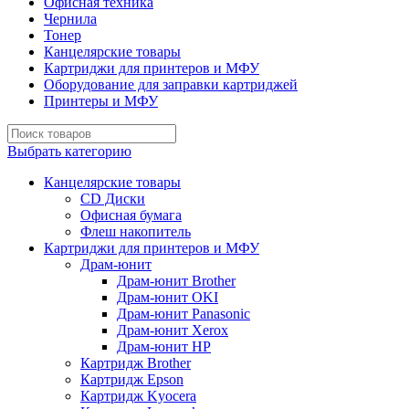
Офисная техника
Чернила
Тонер
Канцелярские товары
Картриджи для принтеров и МФУ
Оборудование для заправки картриджей
Принтеры и МФУ
Выбрать категорию
Канцелярские товары
CD Диски
Офисная бумага
Флеш накопитель
Картриджи для принтеров и МФУ
Драм-юнит
Драм-юнит Brother
Драм-юнит OKI
Драм-юнит Panasonic
Драм-юнит Xerox
Драм-юнит НР
Картридж Brother
Картридж Epson
Картридж Kyocera