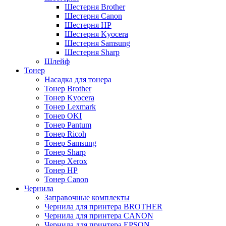
Шестерня Brother
Шестерня Canon
Шестерня HP
Шестерня Kyocera
Шестерня Samsung
Шестерня Sharp
Шлейф
Тонер
Насадка для тонера
Тонер Brother
Тонер Kyocera
Тонер Lexmark
Тонер OKI
Тонер Pantum
Тонер Ricoh
Тонер Samsung
Тонер Sharp
Тонер Xerox
Тонер НР
Тонер Саnon
Чернила
Заправочные комплекты
Чернила для принтера BROTHER
Чернила для принтера CANON
Чернила для принтера EPSON