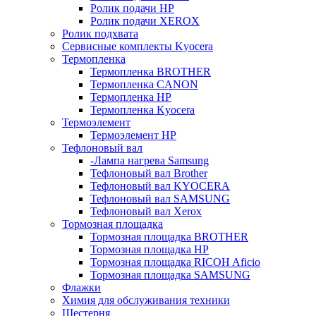
Ролик подачи HP
Ролик подачи XEROX
Ролик подхвата
Сервисные комплекты Kyocera
Термопленка
Термопленка BROTHER
Термопленка CANON
Термопленка HP
Термопленка Kyocera
Термоэлемент
Термоэлемент НР
Тефлоновый вал
-Лампа нагрева Samsung
Тефлоновый вал Brother
Тефлоновый вал KYOCERA
Тефлоновый вал SAMSUNG
Тефлоновый вал Xerox
Тормозная площадка
Тормозная площадка BROTHER
Тормозная площадка HP
Тормозная площадка RICOH Aficio
Тормозная площадка SAMSUNG
Флажки
Химия для обслуживания техники
Шестерня