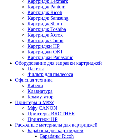
Картридж Lexmark
Картридж Pantum
Картридж Ricoh
Картридж Samsung
Картридж Sharp
Картридж Toshiba
Картридж Xerox
Картридж Сanon
Картриджи HP
Картриджи OKI
Картриджи Panasonic
Оборудование для заправки картриджей
Пакеты
Фильтр для пылесоса
Офисная техника
Кабели
Клавиатура
Коммутатор
Принтеры и МФУ
Мфу CANON
Принтеры BROTHER
Принтеры HP
Расходные материалы для картриджей
Барабаны для картриджей
Барабаны Ricoh