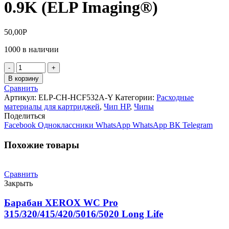
0.9K (ELP Imaging®)
50,00
Р
1000 в наличии
Количество
товара
В корзину
Чип
Сравнить
HP
Артикул:
ELP-CH-HCF532A-Y
Категории:
Расходные
Color
материалы для картриджей
,
Чип НР
,
Чипы
LaserJet
Поделиться
M180/181
Facebook
Одноклассники
WhatsApp
WhatsApp
ВК
Telegram
(CF532A)
Yellow,
Похожие товары
0.9K
(ELP
Imaging®)
Сравнить
Закрыть
Барабан XEROX WC Pro
315/320/415/420/5016/5020 Long Life