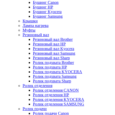
Бушинг Canon
Бушинг HP
Бушинг Kyocera
Бушинг Samsung
Крышки
Лампа нагрева
Муфты
Резиновый вал
Резиновый вал Brother
Резиновый вал HP
Резиновый вал Kyocera
Резиновый вал Samsung
Резиновый вал Sharp
Ролик подхвата Brother
Ролик подхвата HP
Ролик подхвата KYOCERA
Ролик подхвата Samsung
Ролик подхвата Sharp
Ролик отделения
Ролик отделения CANON
Ролик отделения HP
Ролик отделения KYOCERA
Ролик отделения SAMSUNG
Ролик подачи
Ролик подачи Canon