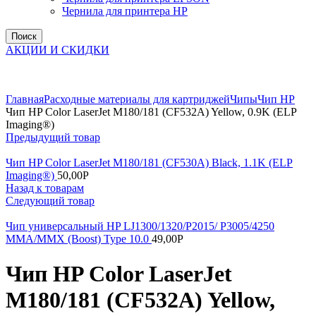
Чернила для принтера HP
Поиск
АКЦИИ И СКИДКИ
Увеличить
Главная
Расходные материалы для картриджей
Чипы
Чип НР
Чип HP Color LaserJet M180/181 (CF532A) Yellow, 0.9K (ELP
Imaging®)
Предыдущий товар
Чип HP Color LaserJet M180/181 (CF530A) Black, 1.1K (ELP
Imaging®)
50,00
Р
Назад к товарам
Следующий товар
Чип универсальный HP LJ1300/1320/P2015/ P3005/4250
MMA/MMX (Boost) Type 10.0
49,00
Р
Чип HP Color LaserJet
M180/181 (CF532A) Yellow,