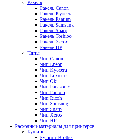
Ракель
Ракель Canon
Ракель Kyocera
Ракель Pantum
Ракель Samsung
Ракель Sharp
Ракель Toshibo
Ракель Xerox
Ракель НР
Чипы
Чип Canon
Чип Epson
Чип Kyocera
Чип Lexmark
Чип Oki
Чип Panasonic
Чип Pantum
Чип Ricoh
Чип Samsung
Чип Sharp
Чип Xerox
Чип НР
Расходные материалы для принтеров
Бушинг
Бушинг Brother