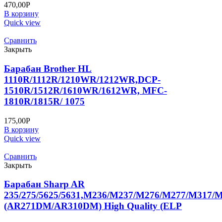
470,00
Р
В корзину
Quick view
Сравнить
Закрыть
Барабан Brother HL
1110R/1112R/1210WR/1212WR,DCP-
1510R/1512R/1610WR/1612WR, MFC-
1810R/1815R/ 1075
175,00
Р
В корзину
Quick view
Сравнить
Закрыть
Барабан Sharp AR
235/275/5625/5631,M236/M237/M276/M277/M317/
(AR271DM/AR310DM) High Quality (ELP