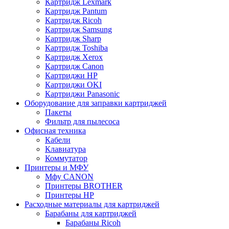
Картридж Lexmark
Картридж Pantum
Картридж Ricoh
Картридж Samsung
Картридж Sharp
Картридж Toshiba
Картридж Xerox
Картридж Сanon
Картриджи HP
Картриджи OKI
Картриджи Panasonic
Оборудование для заправки картриджей
Пакеты
Фильтр для пылесоса
Офисная техника
Кабели
Клавиатура
Коммутатор
Принтеры и МФУ
Мфу CANON
Принтеры BROTHER
Принтеры HP
Расходные материалы для картриджей
Барабаны для картриджей
Барабаны Ricoh