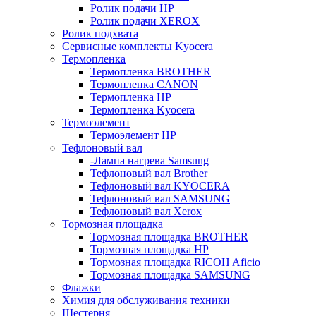
Ролик подачи HP
Ролик подачи XEROX
Ролик подхвата
Сервисные комплекты Kyocera
Термопленка
Термопленка BROTHER
Термопленка CANON
Термопленка HP
Термопленка Kyocera
Термоэлемент
Термоэлемент НР
Тефлоновый вал
-Лампа нагрева Samsung
Тефлоновый вал Brother
Тефлоновый вал KYOCERA
Тефлоновый вал SAMSUNG
Тефлоновый вал Xerox
Тормозная площадка
Тормозная площадка BROTHER
Тормозная площадка HP
Тормозная площадка RICOH Aficio
Тормозная площадка SAMSUNG
Флажки
Химия для обслуживания техники
Шестерня