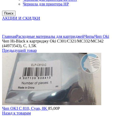
Чернила для принтера HP
Поиск
АКЦИИ И СКИДКИ
Увеличить
Главная
Расходные материалы для картриджей
Чипы
Чип Oki
Чип Hi-Black к картриджу Oki C301/C321/MC332/MC342
(44973543), C, 1,5K
Предыдущий товар
Чип OKI С 810, Cyan, 8K
85,00
Р
Назад к товарам