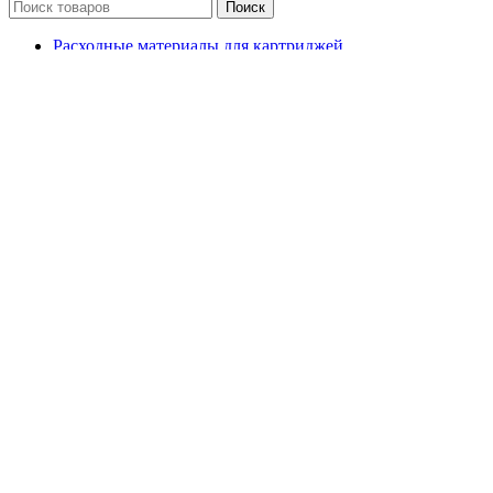
Поиск
Расходные материалы для картриджей
Расходные материалы для принтеров
Офисная техника
Чернила
Тонер
Канцелярские товары
Картриджи для принтеров и МФУ
Оборудование для заправки картриджей
Принтеры и МФУ
Сравнить
Логин / Регистрация
Корзина
закрыть
Прокрутка вверх
Чип Hi-Black к картриджу Oki C301/C321/MC332/MC342
(44973543), C, 1,5K