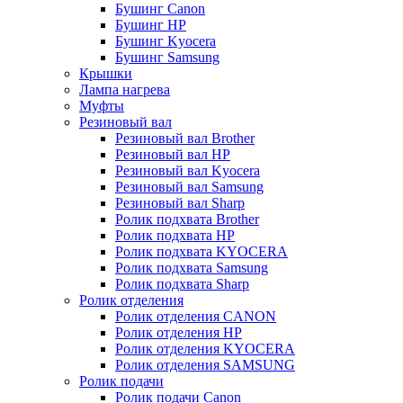
Бушинг Canon
Бушинг HP
Бушинг Kyocera
Бушинг Samsung
Крышки
Лампа нагрева
Муфты
Резиновый вал
Резиновый вал Brother
Резиновый вал HP
Резиновый вал Kyocera
Резиновый вал Samsung
Резиновый вал Sharp
Ролик подхвата Brother
Ролик подхвата HP
Ролик подхвата KYOCERA
Ролик подхвата Samsung
Ролик подхвата Sharp
Ролик отделения
Ролик отделения CANON
Ролик отделения HP
Ролик отделения KYOCERA
Ролик отделения SAMSUNG
Ролик подачи
Ролик подачи Canon