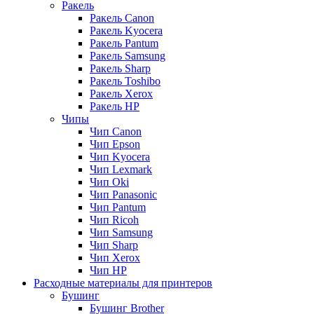
Ракель
Ракель Canon
Ракель Kyocera
Ракель Pantum
Ракель Samsung
Ракель Sharp
Ракель Toshibo
Ракель Xerox
Ракель НР
Чипы
Чип Canon
Чип Epson
Чип Kyocera
Чип Lexmark
Чип Oki
Чип Panasonic
Чип Pantum
Чип Ricoh
Чип Samsung
Чип Sharp
Чип Xerox
Чип НР
Расходные материалы для принтеров
Бушинг
Бушинг Brother