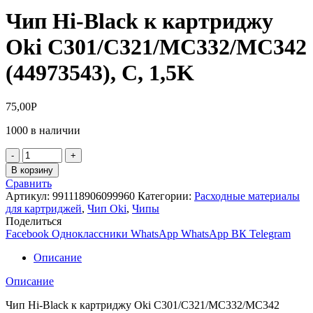
Чип Hi-Black к картриджу
Oki C301/C321/MC332/MC342
(44973543), C, 1,5K
75,00
Р
1000 в наличии
Количество
товара
В корзину
Чип
Сравнить
Hi-
Артикул:
991118906099960
Категории:
Расходные материалы
Black
для картриджей
,
Чип Oki
,
Чипы
к
Поделиться
картриджу
Facebook
Одноклассники
WhatsApp
WhatsApp
ВК
Telegram
Oki
C301/C321/MC332/MC342
Описание
(44973543),
C,
Описание
1,5K
Чип Hi-Black к картриджу Oki C301/C321/MC332/MC342