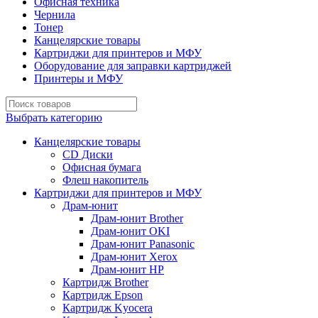
Офисная техника
Чернила
Тонер
Канцелярские товары
Картриджи для принтеров и МФУ
Оборудование для заправки картриджей
Принтеры и МФУ
Выбрать категорию
Канцелярские товары
CD Диски
Офисная бумага
Флеш накопитель
Картриджи для принтеров и МФУ
Драм-юнит
Драм-юнит Brother
Драм-юнит OKI
Драм-юнит Panasonic
Драм-юнит Xerox
Драм-юнит НР
Картридж Brother
Картридж Epson
Картридж Kyocera