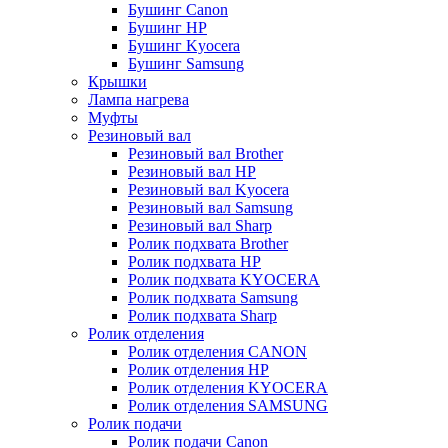
Бушинг Canon
Бушинг HP
Бушинг Kyocera
Бушинг Samsung
Крышки
Лампа нагрева
Муфты
Резиновый вал
Резиновый вал Brother
Резиновый вал HP
Резиновый вал Kyocera
Резиновый вал Samsung
Резиновый вал Sharp
Ролик подхвата Brother
Ролик подхвата HP
Ролик подхвата KYOCERA
Ролик подхвата Samsung
Ролик подхвата Sharp
Ролик отделения
Ролик отделения CANON
Ролик отделения HP
Ролик отделения KYOCERA
Ролик отделения SAMSUNG
Ролик подачи
Ролик подачи Canon