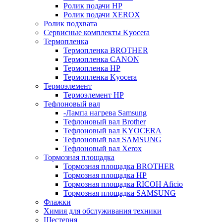
Ролик подачи HP
Ролик подачи XEROX
Ролик подхвата
Сервисные комплекты Kyocera
Термопленка
Термопленка BROTHER
Термопленка CANON
Термопленка HP
Термопленка Kyocera
Термоэлемент
Термоэлемент НР
Тефлоновый вал
-Лампа нагрева Samsung
Тефлоновый вал Brother
Тефлоновый вал KYOCERA
Тефлоновый вал SAMSUNG
Тефлоновый вал Xerox
Тормозная площадка
Тормозная площадка BROTHER
Тормозная площадка HP
Тормозная площадка RICOH Aficio
Тормозная площадка SAMSUNG
Флажки
Химия для обслуживания техники
Шестерня