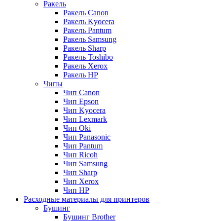
Ракель
Ракель Canon
Ракель Kyocera
Ракель Pantum
Ракель Samsung
Ракель Sharp
Ракель Toshibo
Ракель Xerox
Ракель НР
Чипы
Чип Canon
Чип Epson
Чип Kyocera
Чип Lexmark
Чип Oki
Чип Panasonic
Чип Pantum
Чип Ricoh
Чип Samsung
Чип Sharp
Чип Xerox
Чип НР
Расходные материалы для принтеров
Бушинг
Бушинг Brother