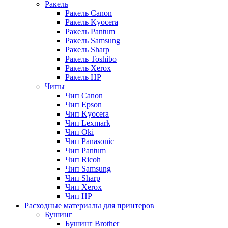
Ракель
Ракель Canon
Ракель Kyocera
Ракель Pantum
Ракель Samsung
Ракель Sharp
Ракель Toshibo
Ракель Xerox
Ракель НР
Чипы
Чип Canon
Чип Epson
Чип Kyocera
Чип Lexmark
Чип Oki
Чип Panasonic
Чип Pantum
Чип Ricoh
Чип Samsung
Чип Sharp
Чип Xerox
Чип НР
Расходные материалы для принтеров
Бушинг
Бушинг Brother