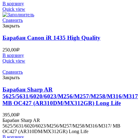
В корзину
Quick view
Сравнить
Закрыть
Барабан Canon iR 1435 High Quality
250,00
Р
В корзину
Quick view
Сравнить
Закрыть
Барабан Sharp AR
5625/5631/6020/6023/M256/M257/M258/M316/M317
MB OC427 (AR310DM/MX312GR) Long Life
395,00
Р
Барабан Sharp AR
5625/5631/6020/6023/M256/M257/M258/M316/M317/ MB
OC427 (AR310DM/MX312GR) Long Life
В корзину