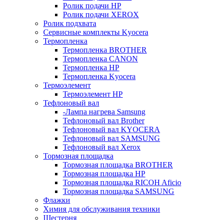
Ролик подачи HP
Ролик подачи XEROX
Ролик подхвата
Сервисные комплекты Kyocera
Термопленка
Термопленка BROTHER
Термопленка CANON
Термопленка HP
Термопленка Kyocera
Термоэлемент
Термоэлемент НР
Тефлоновый вал
-Лампа нагрева Samsung
Тефлоновый вал Brother
Тефлоновый вал KYOCERA
Тефлоновый вал SAMSUNG
Тефлоновый вал Xerox
Тормозная площадка
Тормозная площадка BROTHER
Тормозная площадка HP
Тормозная площадка RICOH Aficio
Тормозная площадка SAMSUNG
Флажки
Химия для обслуживания техники
Шестерня