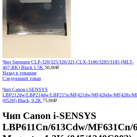
Чип Samsung CLP-320/325/326/321,CLX-3186/3285/3185 (MLT-
407-BK) Black 1.5K
50,00
Р
Назад к товарам
Следующий товар
Чип Canon i-SENSYS
LBP212dw/LBP214dw/LBP215x/MF421dw/MF426dw/MF428x/M
(052H) Black, 9.2K
75,00
Р
Чип Canon i-SENSYS
LBP611Cn/613Cdw/MF631Cn/