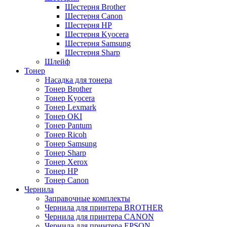
Шестерня Brother
Шестерня Canon
Шестерня HP
Шестерня Kyocera
Шестерня Samsung
Шестерня Sharp
Шлейф
Тонер
Насадка для тонера
Тонер Brother
Тонер Kyocera
Тонер Lexmark
Тонер OKI
Тонер Pantum
Тонер Ricoh
Тонер Samsung
Тонер Sharp
Тонер Xerox
Тонер НР
Тонер Саnon
Чернила
Заправочные комплекты
Чернила для принтера BROTHER
Чернила для принтера CANON
Чернила для принтера EPSON