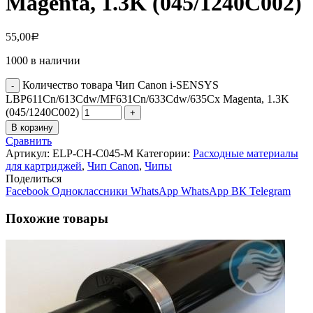
Magenta, 1.3K (045/1240C002)
55,00
Р
1000 в наличии
Количество товара Чип Canon i-SENSYS
LBP611Cn/613Cdw/MF631Cn/633Cdw/635Cx Magenta, 1.3K
(045/1240C002)
В корзину
Сравнить
Артикул:
ELP-CH-C045-M
Категории:
Расходные материалы
для картриджей
,
Чип Canon
,
Чипы
Поделиться
Facebook
Одноклассники
WhatsApp
WhatsApp
ВК
Telegram
Похожие товары