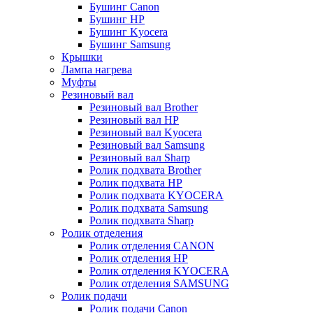
Бушинг Canon
Бушинг HP
Бушинг Kyocera
Бушинг Samsung
Крышки
Лампа нагрева
Муфты
Резиновый вал
Резиновый вал Brother
Резиновый вал HP
Резиновый вал Kyocera
Резиновый вал Samsung
Резиновый вал Sharp
Ролик подхвата Brother
Ролик подхвата HP
Ролик подхвата KYOCERA
Ролик подхвата Samsung
Ролик подхвата Sharp
Ролик отделения
Ролик отделения CANON
Ролик отделения HP
Ролик отделения KYOCERA
Ролик отделения SAMSUNG
Ролик подачи
Ролик подачи Canon