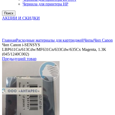
Чернила для принтера HP
Поиск
АКЦИИ И СКИДКИ
Увеличить
Главная
Расходные материалы для картриджей
Чипы
Чип Canon
Чип Canon i-SENSYS
LBP611Cn/613Cdw/MF631Cn/633Cdw/635Cx Magenta, 1.3K
(045/1240C002)
Предыдущий товар