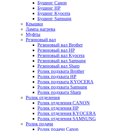
Бушинг Canon
Бушинг HP
Бушинг Kyocera
Бушинг Samsung
Крышки
Лампа нагрева
Муфты
Резиновый вал
Резиновый вал Brother
Резиновый вал HP
Резиновый вал Kyocera
Резиновый вал Samsung
Резиновый вал Sharp
Ролик подхвата Brother
Ролик подхвата HP
Ролик подхвата KYOCERA
Ролик подхвата Samsung
Ролик подхвата Sharp
Ролик отделения
Ролик отделения CANON
Ролик отделения HP
Ролик отделения KYOCERA
Ролик отделения SAMSUNG
Ролик подачи
Ролик подачи Canon