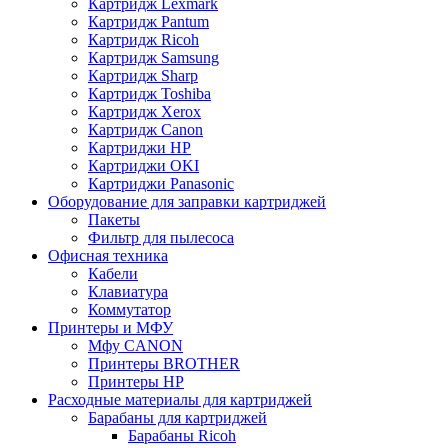
Картридж Lexmark
Картридж Pantum
Картридж Ricoh
Картридж Samsung
Картридж Sharp
Картридж Toshiba
Картридж Xerox
Картридж Сanon
Картриджи HP
Картриджи OKI
Картриджи Panasonic
Оборудование для заправки картриджей
Пакеты
Фильтр для пылесоса
Офисная техника
Кабели
Клавиатура
Коммутатор
Принтеры и МФУ
Мфу CANON
Принтеры BROTHER
Принтеры HP
Расходные материалы для картриджей
Барабаны для картриджей
Барабаны Ricoh