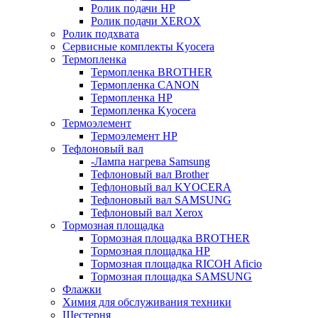
Ролик подачи HP
Ролик подачи XEROX
Ролик подхвата
Сервисные комплекты Kyocera
Термопленка
Термопленка BROTHER
Термопленка CANON
Термопленка HP
Термопленка Kyocera
Термоэлемент
Термоэлемент НР
Тефлоновый вал
-Лампа нагрева Samsung
Тефлоновый вал Brother
Тефлоновый вал KYOCERA
Тефлоновый вал SAMSUNG
Тефлоновый вал Xerox
Тормозная площадка
Тормозная площадка BROTHER
Тормозная площадка HP
Тормозная площадка RICOH Aficio
Тормозная площадка SAMSUNG
Флажки
Химия для обслуживания техники
Шестерня