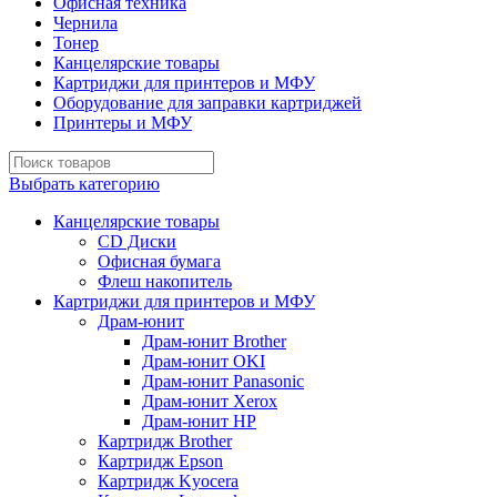
Офисная техника
Чернила
Тонер
Канцелярские товары
Картриджи для принтеров и МФУ
Оборудование для заправки картриджей
Принтеры и МФУ
Выбрать категорию
Канцелярские товары
CD Диски
Офисная бумага
Флеш накопитель
Картриджи для принтеров и МФУ
Драм-юнит
Драм-юнит Brother
Драм-юнит OKI
Драм-юнит Panasonic
Драм-юнит Xerox
Драм-юнит НР
Картридж Brother
Картридж Epson
Картридж Kyocera