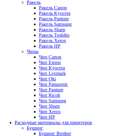
Ракель
Ракель Canon
Ракель Kyocera
Ракель Pantum
Ракель Samsung
Ракель Sharp
Ракель Toshibo
Ракель Xerox
Ракель НР
Чипы
Чип Canon
Чип Epson
Чип Kyocera
Чип Lexmark
Чип Oki
Чип Panasonic
Чип Pantum
Чип Ricoh
Чип Samsung
Чип Sharp
Чип Xerox
Чип НР
Расходные материалы для принтеров
Бушинг
Бушинг Brother