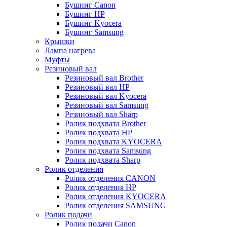
Бушинг Canon
Бушинг HP
Бушинг Kyocera
Бушинг Samsung
Крышки
Лампа нагрева
Муфты
Резиновый вал
Резиновый вал Brother
Резиновый вал HP
Резиновый вал Kyocera
Резиновый вал Samsung
Резиновый вал Sharp
Ролик подхвата Brother
Ролик подхвата HP
Ролик подхвата KYOCERA
Ролик подхвата Samsung
Ролик подхвата Sharp
Ролик отделения
Ролик отделения CANON
Ролик отделения HP
Ролик отделения KYOCERA
Ролик отделения SAMSUNG
Ролик подачи
Ролик подачи Canon