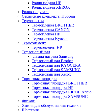
Ролик подачи HP
Ролик подачи XEROX
Ролик подхвата
Сервисные комплекты Kyocera
Термопленка
Термопленка BROTHER
Термопленка CANON
Термопленка HP
Термопленка Kyocera
Термоэлемент
Термоэлемент НР
Тефлоновый вал
-Лампа нагрева Samsung
Тефлоновый вал Brother
Тефлоновый вал KYOCERA
Тефлоновый вал SAMSUNG
Тефлоновый вал Xerox
Тормозная площадка
Тормозная площадка BROTHER
Тормозная площадка HP
Тормозная площадка RICOH Aficio
Тормозная площадка SAMSUNG
Флажки
Химия для обслуживания техники
Шестерня