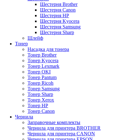
Шестерня Brother
Шестерня Canon
Шестерня HP
Шестерня Kyocera
Шестерня Samsung
Шестерня Sharp
Шлейф
Тонер
Насадка для тонера
Тонер Brother
Тонер Kyocera
Тонер Lexmark
Тонер OKI
Тонер Pantum
Тонер Ricoh
Тонер Samsung
Тонер Sharp
Тонер Xerox
Тонер НР
Тонер Саnon
Чернила
Заправочные комплекты
Чернила для принтера BROTHER
Чернила для принтера CANON
Чернила для принтера EPSON