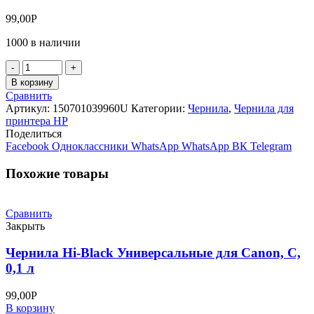
99,00
Р
1000 в наличии
Количество
товара
В корзину
Чернила
Сравнить
Hi-
Артикул:
150701039960U
Категории:
Чернила
,
Чернила для
Black
принтера HP
Универсальные
Поделиться
для
Facebook
Одноклассники
WhatsApp
WhatsApp
ВК
Telegram
HP,
ML,
Похожие товары
0,1
л
Сравнить
Закрыть
Чернила Hi-Black Универсальные для Canon, C,
0,1 л
99,00
Р
В корзину