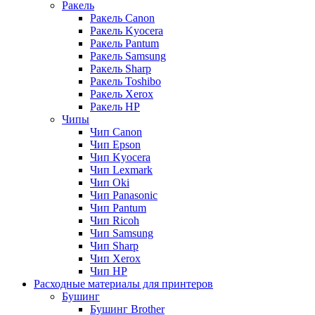
Ракель
Ракель Canon
Ракель Kyocera
Ракель Pantum
Ракель Samsung
Ракель Sharp
Ракель Toshibo
Ракель Xerox
Ракель НР
Чипы
Чип Canon
Чип Epson
Чип Kyocera
Чип Lexmark
Чип Oki
Чип Panasonic
Чип Pantum
Чип Ricoh
Чип Samsung
Чип Sharp
Чип Xerox
Чип НР
Расходные материалы для принтеров
Бушинг
Бушинг Brother