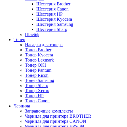
Шестерня Brother
Шестерня Canon
Шестерня HP
Шестерня Kyocera
Шестерня Samsung
Шестерня Sharp
Шлейф
Тонер
Насадка для тонера
Тонер Brother
Тонер Kyocera
Тонер Lexmark
Тонер OKI
Тонер Pantum
Тонер Ricoh
Тонер Samsung
Тонер Sharp
Тонер Xerox
Тонер НР
Тонер Саnon
Чернила
Заправочные комплекты
Чернила для принтера BROTHER
Чернила для принтера CANON
Чернила для принтера EPSON