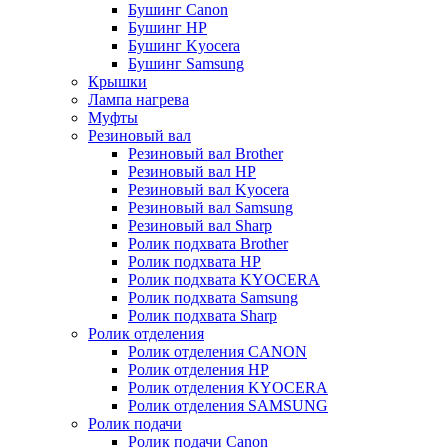
Бушинг Canon
Бушинг HP
Бушинг Kyocera
Бушинг Samsung
Крышки
Лампа нагрева
Муфты
Резиновый вал
Резиновый вал Brother
Резиновый вал HP
Резиновый вал Kyocera
Резиновый вал Samsung
Резиновый вал Sharp
Ролик подхвата Brother
Ролик подхвата HP
Ролик подхвата KYOCERA
Ролик подхвата Samsung
Ролик подхвата Sharp
Ролик отделения
Ролик отделения CANON
Ролик отделения HP
Ролик отделения KYOCERA
Ролик отделения SAMSUNG
Ролик подачи
Ролик подачи Canon