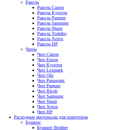
Ракель
Ракель Canon
Ракель Kyocera
Ракель Pantum
Ракель Samsung
Ракель Sharp
Ракель Toshibo
Ракель Xerox
Ракель НР
Чипы
Чип Canon
Чип Epson
Чип Kyocera
Чип Lexmark
Чип Oki
Чип Panasonic
Чип Pantum
Чип Ricoh
Чип Samsung
Чип Sharp
Чип Xerox
Чип НР
Расходные материалы для принтеров
Бушинг
Бушинг Brother