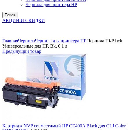
Чернила для принтера HP
Поиск
АКЦИИ И СКИДКИ
Увеличить
Главная
Чернила
Чернила для принтера HP
Чернила Hi-Black
Универсальные для HP, Bk, 0,1 л
Предыдущий товар
Картридж NVP совместимый HP CE400A Black для CLJ Color