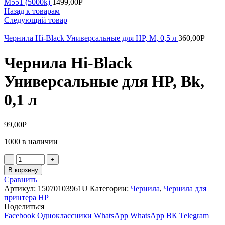
M551 (5000k)
1499,00
Р
Назад к товарам
Следующий товар
Чернила Hi-Black Универсальные для HP, M, 0,5 л
360,00
Р
Чернила Hi-Black
Универсальные для HP, Bk,
0,1 л
99,00
Р
1000 в наличии
Количество
товара
В корзину
Чернила
Сравнить
Hi-
Артикул:
15070103961U
Категории:
Чернила
,
Чернила для
Black
принтера HP
Универсальные
Поделиться
для
Facebook
Одноклассники
WhatsApp
WhatsApp
ВК
Telegram
HP,