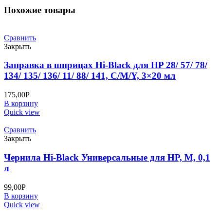
Bk,
Похожие товары
0,1
л
Сравнить
Закрыть
Заправка в шприцах Hi-Black для HP 28/ 57/ 78/
134/ 135/ 136/ 11/ 88/ 141, C/M/Y, 3×20 мл
175,00
Р
В корзину
Quick view
Сравнить
Закрыть
Чернила Hi-Black Универсальные для HP, M, 0,1
л
99,00
Р
В корзину
Quick view