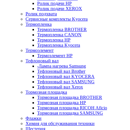
Ролик подачи HP
Ролик подачи XEROX
Ролик подхвата
Сервисные комплекты Kyocera
Термопленка
Термопленка BROTHER
Термопленка CANON
Термопленка HP
Термопленка Kyocera
Термоэлемент
Термоэлемент НР
Тефлоновый вал
-Лампа нагрева Samsung
Тефлоновый вал Brother
Тефлоновый вал KYOCERA
Тефлоновый вал SAMSUNG
Тефлоновый вал Xerox
Тормозная площадка
Тормозная площадка BROTHER
Тормозная площадка HP
Тормозная площадка RICOH Aficio
Тормозная площадка SAMSUNG
Флажки
Химия для обслуживания техники
Шестерня