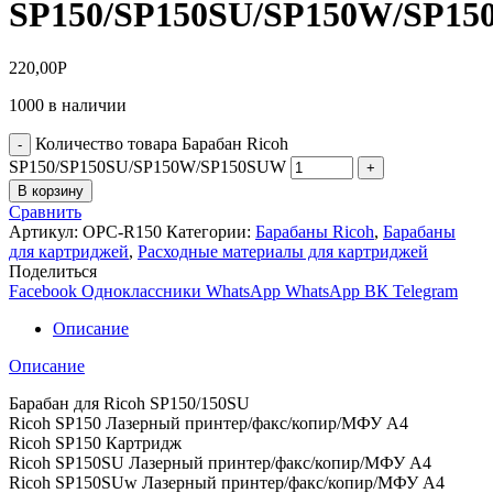
SP150/SP150SU/SP150W/SP1
220,00
Р
1000 в наличии
Количество товара Барабан Ricoh
SP150/SP150SU/SP150W/SP150SUW
В корзину
Сравнить
Артикул:
OPC-R150
Категории:
Барабаны Ricoh
,
Барабаны
для картриджей
,
Расходные материалы для картриджей
Поделиться
Facebook
Одноклассники
WhatsApp
WhatsApp
ВК
Telegram
Описание
Описание
Барабан для Ricoh SP150/150SU
Ricoh SP150 Лазерный принтер/факс/копир/МФУ A4
Ricoh SP150 Картридж
Ricoh SP150SU Лазерный принтер/факс/копир/МФУ A4
Ricoh SP150SUw Лазерный принтер/факс/копир/МФУ A4