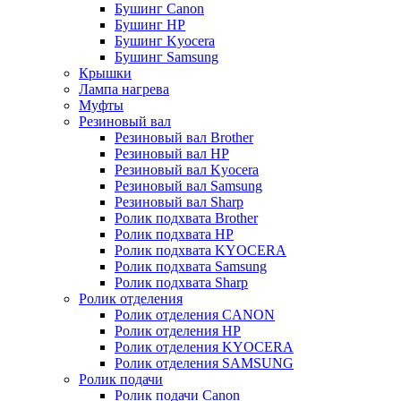
Бушинг Canon
Бушинг HP
Бушинг Kyocera
Бушинг Samsung
Крышки
Лампа нагрева
Муфты
Резиновый вал
Резиновый вал Brother
Резиновый вал HP
Резиновый вал Kyocera
Резиновый вал Samsung
Резиновый вал Sharp
Ролик подхвата Brother
Ролик подхвата HP
Ролик подхвата KYOCERA
Ролик подхвата Samsung
Ролик подхвата Sharp
Ролик отделения
Ролик отделения CANON
Ролик отделения HP
Ролик отделения KYOCERA
Ролик отделения SAMSUNG
Ролик подачи
Ролик подачи Canon