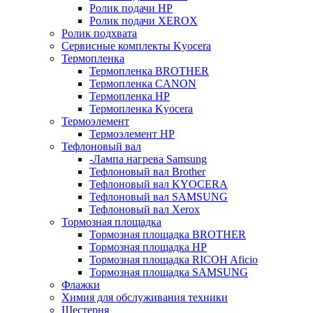
Ролик подачи HP
Ролик подачи XEROX
Ролик подхвата
Сервисные комплекты Kyocera
Термопленка
Термопленка BROTHER
Термопленка CANON
Термопленка HP
Термопленка Kyocera
Термоэлемент
Термоэлемент НР
Тефлоновый вал
-Лампа нагрева Samsung
Тефлоновый вал Brother
Тефлоновый вал KYOCERA
Тефлоновый вал SAMSUNG
Тефлоновый вал Xerox
Тормозная площадка
Тормозная площадка BROTHER
Тормозная площадка HP
Тормозная площадка RICOH Aficio
Тормозная площадка SAMSUNG
Флажки
Химия для обслуживания техники
Шестерня