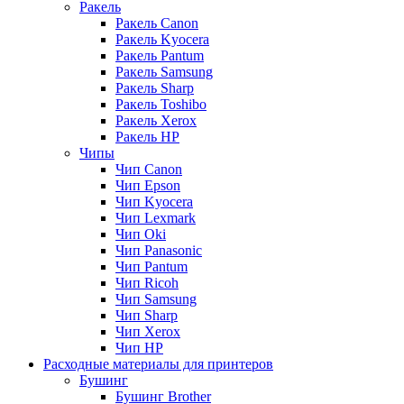
Ракель
Ракель Canon
Ракель Kyocera
Ракель Pantum
Ракель Samsung
Ракель Sharp
Ракель Toshibo
Ракель Xerox
Ракель НР
Чипы
Чип Canon
Чип Epson
Чип Kyocera
Чип Lexmark
Чип Oki
Чип Panasonic
Чип Pantum
Чип Ricoh
Чип Samsung
Чип Sharp
Чип Xerox
Чип НР
Расходные материалы для принтеров
Бушинг
Бушинг Brother