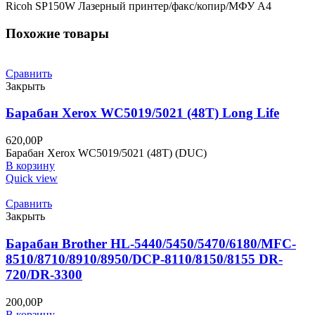
Ricoh SP150W Лазерный принтер/факс/копир/МФУ A4
Похожие товары
Сравнить
Закрыть
Барабан Xerox WC5019/5021 (48T) Long Life
620,00
Р
Барабан Xerox WC5019/5021 (48T) (DUC)
В корзину
Quick view
Сравнить
Закрыть
Барабан Brother HL-5440/5450/5470/6180/MFC-
8510/8710/8910/8950/DCP-8110/8150/8155 DR-
720/DR-3300
200,00
Р
В корзину