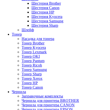
Шестерня Brother
Шестерня Canon
Шестерня HP
Шестерня Kyocera
Шестерня Samsung
Шестерня Sharp
Шлейф
Тонер
Насадка для тонера
Тонер Brother
Тонер Kyocera
Тонер Lexmark
Тонер OKI
Тонер Pantum
Тонер Ricoh
Тонер Samsung
Тонер Sharp
Тонер Xerox
Тонер НР
Тонер Саnon
Чернила
Заправочные комплекты
Чернила для принтера BROTHER
Чернила для принтера CANON
Чернила для принтера EPSON