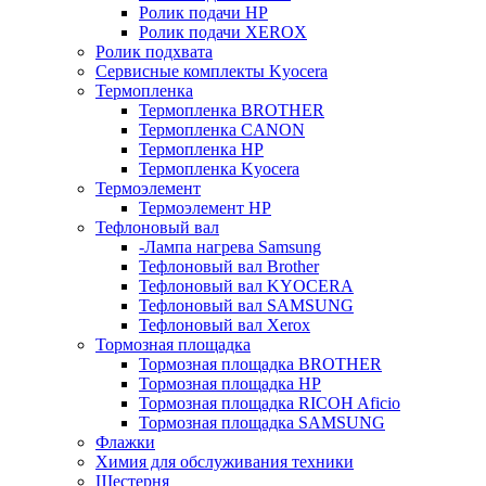
Ролик подачи HP
Ролик подачи XEROX
Ролик подхвата
Сервисные комплекты Kyocera
Термопленка
Термопленка BROTHER
Термопленка CANON
Термопленка HP
Термопленка Kyocera
Термоэлемент
Термоэлемент НР
Тефлоновый вал
-Лампа нагрева Samsung
Тефлоновый вал Brother
Тефлоновый вал KYOCERA
Тефлоновый вал SAMSUNG
Тефлоновый вал Xerox
Тормозная площадка
Тормозная площадка BROTHER
Тормозная площадка HP
Тормозная площадка RICOH Aficio
Тормозная площадка SAMSUNG
Флажки
Химия для обслуживания техники
Шестерня