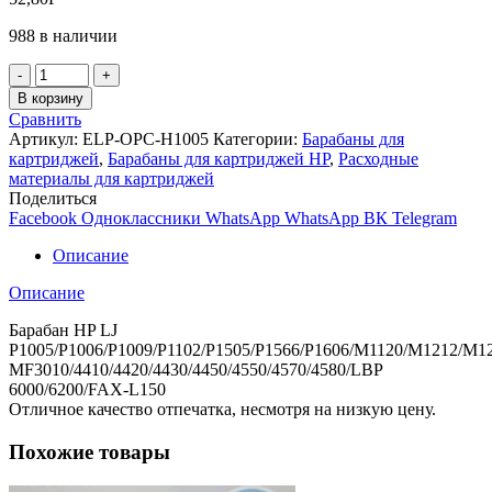
988 в наличии
Количество
товара
В корзину
Барабан
Сравнить
HP
Артикул:
ELP-OPC-H1005
Категории:
Барабаны для
LJ
картриджей
,
Барабаны для картриджей НР
,
Расходные
P
материалы для картриджей
1005
Поделиться
/
Facebook
Одноклассники
WhatsApp
WhatsApp
ВК
Telegram
P
1006/P
Описание
1102/P1505/P
1566/P
Описание
1606/M
1120/M
Барабан HP LJ
1212/M
P1005/P1006/P1009/P1102/P1505/P1566/P1606/M1120/M1212/M1
1217/M1522
MF3010/4410/4420/4430/4450/4550/4570/4580/LBP
6000/6200/FAX-L150
Отличное качество отпечатка, несмотря на низкую цену.
Похожие товары