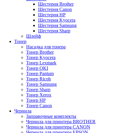
Шестерня Brother
Шестерня Canon
Шестерня HP
Шестерня Kyocera
Шестерня Samsung
Шестерня Sharp
Шлейф
Тонер
Насадка для тонера
Тонер Brother
Тонер Kyocera
Тонер Lexmark
Тонер OKI
Тонер Pantum
Тонер Ricoh
Тонер Samsung
Тонер Sharp
Тонер Xerox
Тонер НР
Тонер Саnon
Чернила
Заправочные комплекты
Чернила для принтера BROTHER
Чернила для принтера CANON
Чернила для принтера EPSON