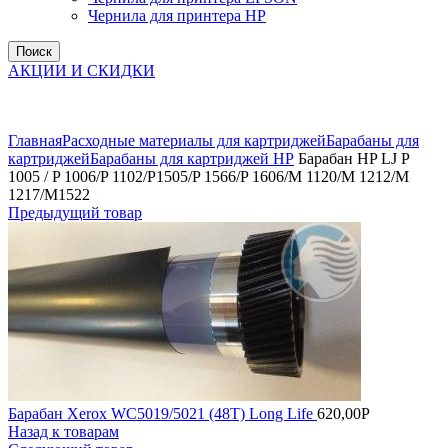
Чернила для принтера HP
Поиск
АКЦИИ И СКИДКИ
Увеличить
Главная
Расходные материалы для картриджей
Барабаны для
картриджей
Барабаны для картриджей НР
Барабан HP LJ P
1005 / P 1006/P 1102/P1505/P 1566/P 1606/M 1120/M 1212/M
1217/M1522
Предыдущий товар
Барабан Xerox WC5019/5021 (48T) Long Life
620,00
Р
Назад к товарам