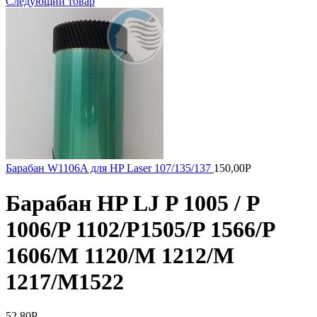
Следующий товар
Барабан W1106A для HP Laser 107/135/137
150,00
Р
Барабан HP LJ P 1005 / P
1006/P 1102/P1505/P 1566/P
1606/M 1120/M 1212/M
1217/M1522
52,80
Р