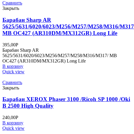
Сравнить
Закрыть
Барабан Sharp AR
5625/5631/6020/6023/M256/M257/M258/M316/M317
MB OC427 (AR310DM/MX312GR) Long Life
395,00
Р
Барабан Sharp AR
5625/5631/6020/6023/M256/M257/M258/M316/M317/ MB
OC427 (AR310DM/MX312GR) Long Life
В корзину
Quick view
Сравнить
Закрыть
Барабан XEROX Phaser 3100 /Ricoh SP 1000 /Oki
B 2500 High Quality
240,00
Р
В корзину
Quick view