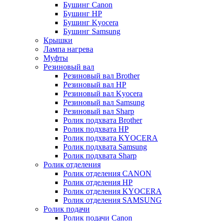
Бушинг Canon
Бушинг HP
Бушинг Kyocera
Бушинг Samsung
Крышки
Лампа нагрева
Муфты
Резиновый вал
Резиновый вал Brother
Резиновый вал HP
Резиновый вал Kyocera
Резиновый вал Samsung
Резиновый вал Sharp
Ролик подхвата Brother
Ролик подхвата HP
Ролик подхвата KYOCERA
Ролик подхвата Samsung
Ролик подхвата Sharp
Ролик отделения
Ролик отделения CANON
Ролик отделения HP
Ролик отделения KYOCERA
Ролик отделения SAMSUNG
Ролик подачи
Ролик подачи Canon