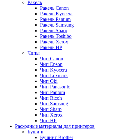
Ракель
Ракель Canon
Ракель Kyocera
Ракель Pantum
Ракель Samsung
Ракель Sharp
Ракель Toshibo
Ракель Xerox
Ракель НР
Чипы
Чип Canon
Чип Epson
Чип Kyocera
Чип Lexmark
Чип Oki
Чип Panasonic
Чип Pantum
Чип Ricoh
Чип Samsung
Чип Sharp
Чип Xerox
Чип НР
Расходные материалы для принтеров
Бушинг
Бушинг Brother