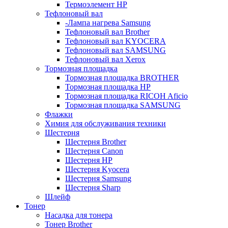
Термоэлемент НР
Тефлоновый вал
-Лампа нагрева Samsung
Тефлоновый вал Brother
Тефлоновый вал KYOCERA
Тефлоновый вал SAMSUNG
Тефлоновый вал Xerox
Тормозная площадка
Тормозная площадка BROTHER
Тормозная площадка HP
Тормозная площадка RICOH Aficio
Тормозная площадка SAMSUNG
Флажки
Химия для обслуживания техники
Шестерня
Шестерня Brother
Шестерня Canon
Шестерня HP
Шестерня Kyocera
Шестерня Samsung
Шестерня Sharp
Шлейф
Тонер
Насадка для тонера
Тонер Brother