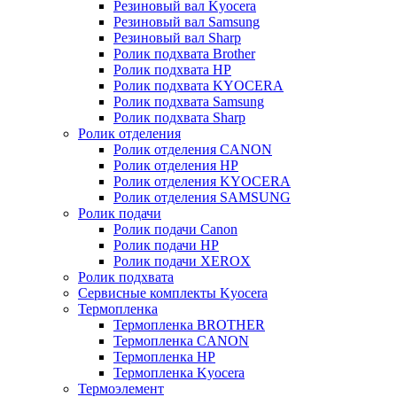
Резиновый вал Kyocera
Резиновый вал Samsung
Резиновый вал Sharp
Ролик подхвата Brother
Ролик подхвата HP
Ролик подхвата KYOCERA
Ролик подхвата Samsung
Ролик подхвата Sharp
Ролик отделения
Ролик отделения CANON
Ролик отделения HP
Ролик отделения KYOCERA
Ролик отделения SAMSUNG
Ролик подачи
Ролик подачи Canon
Ролик подачи HP
Ролик подачи XEROX
Ролик подхвата
Сервисные комплекты Kyocera
Термопленка
Термопленка BROTHER
Термопленка CANON
Термопленка HP
Термопленка Kyocera
Термоэлемент