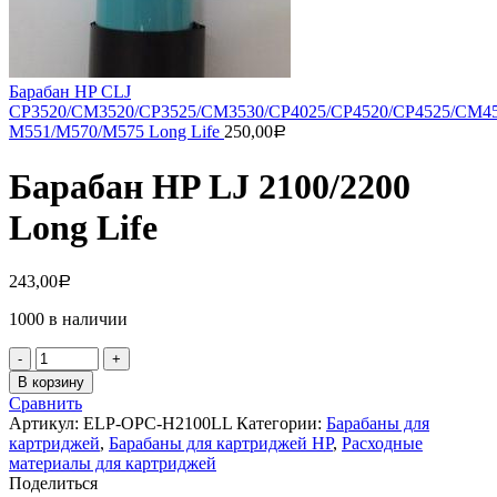
Барабан HP CLJ
CP3520/CM3520/CP3525/CM3530/CP4025/CP4520/CP4525/CM45
M551/M570/M575 Long Life
250,00
Р
Барабан HP LJ 2100/2200
Long Life
243,00
Р
1000 в наличии
Количество
товара
В корзину
Барабан
Сравнить
HP
Артикул:
ELP-OPC-H2100LL
Категории:
Барабаны для
LJ
картриджей
,
Барабаны для картриджей НР
,
Расходные
2100/2200
материалы для картриджей
Long
Поделиться
Life