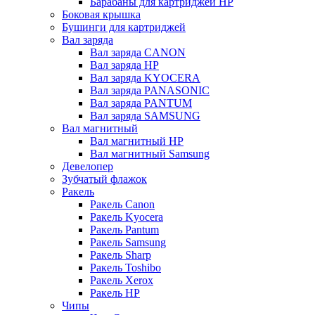
Барабаны для картриджей НР
Боковая крышка
Бушинги для картриджей
Вал заряда
Вал заряда CANON
Вал заряда HP
Вал заряда KYOCERA
Вал заряда PANASONIC
Вал заряда PANTUM
Вал заряда SAMSUNG
Вал магнитный
Вал магнитный HP
Вал магнитный Samsung
Девелопер
Зубчатый флажок
Ракель
Ракель Canon
Ракель Kyocera
Ракель Pantum
Ракель Samsung
Ракель Sharp
Ракель Toshibo
Ракель Xerox
Ракель НР
Чипы