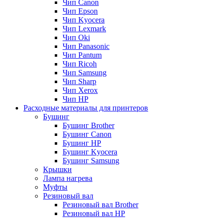
Чип Canon
Чип Epson
Чип Kyocera
Чип Lexmark
Чип Oki
Чип Panasonic
Чип Pantum
Чип Ricoh
Чип Samsung
Чип Sharp
Чип Xerox
Чип НР
Расходные материалы для принтеров
Бушинг
Бушинг Brother
Бушинг Canon
Бушинг HP
Бушинг Kyocera
Бушинг Samsung
Крышки
Лампа нагрева
Муфты
Резиновый вал
Резиновый вал Brother
Резиновый вал HP