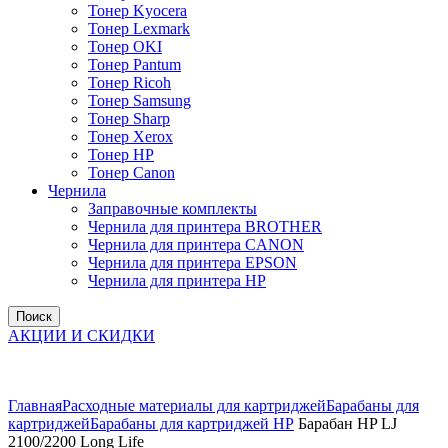
Тонер Kyocera
Тонер Lexmark
Тонер OKI
Тонер Pantum
Тонер Ricoh
Тонер Samsung
Тонер Sharp
Тонер Xerox
Тонер НР
Тонер Саnon
Чернила
Заправочные комплекты
Чернила для принтера BROTHER
Чернила для принтера CANON
Чернила для принтера EPSON
Чернила для принтера HP
Поиск
АКЦИИ И СКИДКИ
Увеличить
Главная
Расходные материалы для картриджей
Барабаны для
картриджей
Барабаны для картриджей НР
Барабан HP LJ
2100/2200 Long Life