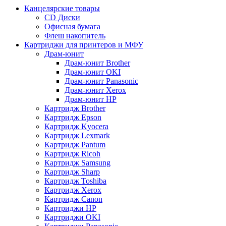
Канцелярские товары
CD Диски
Офисная бумага
Флеш накопитель
Картриджи для принтеров и МФУ
Драм-юнит
Драм-юнит Brother
Драм-юнит OKI
Драм-юнит Panasonic
Драм-юнит Xerox
Драм-юнит НР
Картридж Brother
Картридж Epson
Картридж Kyocera
Картридж Lexmark
Картридж Pantum
Картридж Ricoh
Картридж Samsung
Картридж Sharp
Картридж Toshiba
Картридж Xerox
Картридж Сanon
Картриджи HP
Картриджи OKI