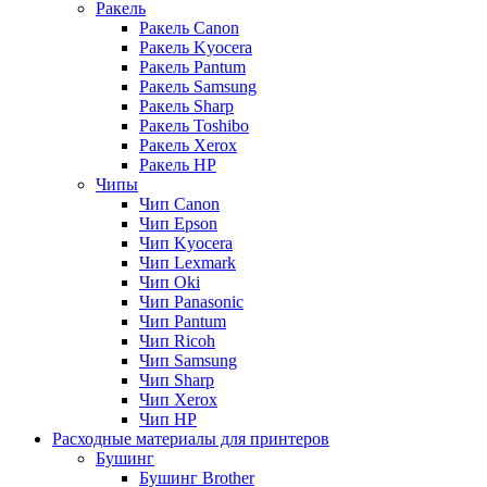
Ракель
Ракель Canon
Ракель Kyocera
Ракель Pantum
Ракель Samsung
Ракель Sharp
Ракель Toshibo
Ракель Xerox
Ракель НР
Чипы
Чип Canon
Чип Epson
Чип Kyocera
Чип Lexmark
Чип Oki
Чип Panasonic
Чип Pantum
Чип Ricoh
Чип Samsung
Чип Sharp
Чип Xerox
Чип НР
Расходные материалы для принтеров
Бушинг
Бушинг Brother