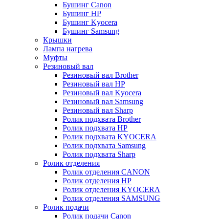
Бушинг Canon
Бушинг HP
Бушинг Kyocera
Бушинг Samsung
Крышки
Лампа нагрева
Муфты
Резиновый вал
Резиновый вал Brother
Резиновый вал HP
Резиновый вал Kyocera
Резиновый вал Samsung
Резиновый вал Sharp
Ролик подхвата Brother
Ролик подхвата HP
Ролик подхвата KYOCERA
Ролик подхвата Samsung
Ролик подхвата Sharp
Ролик отделения
Ролик отделения CANON
Ролик отделения HP
Ролик отделения KYOCERA
Ролик отделения SAMSUNG
Ролик подачи
Ролик подачи Canon