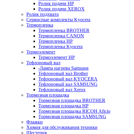
Ролик подачи HP
Ролик подачи XEROX
Ролик подхвата
Сервисные комплекты Kyocera
Термопленка
Термопленка BROTHER
Термопленка CANON
Термопленка HP
Термопленка Kyocera
Термоэлемент
Термоэлемент НР
Тефлоновый вал
-Лампа нагрева Samsung
Тефлоновый вал Brother
Тефлоновый вал KYOCERA
Тефлоновый вал SAMSUNG
Тефлоновый вал Xerox
Тормозная площадка
Тормозная площадка BROTHER
Тормозная площадка HP
Тормозная площадка RICOH Aficio
Тормозная площадка SAMSUNG
Флажки
Химия для обслуживания техники
Шестерня