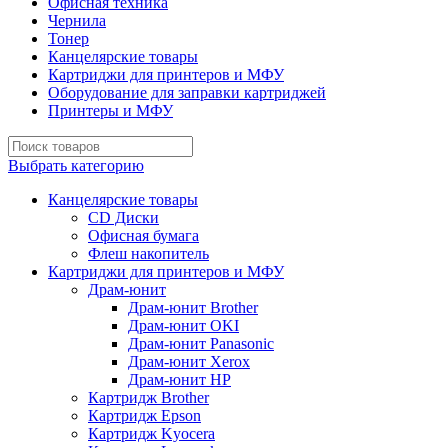
Офисная техника
Чернила
Тонер
Канцелярские товары
Картриджи для принтеров и МФУ
Оборудование для заправки картриджей
Принтеры и МФУ
Выбрать категорию
Канцелярские товары
CD Диски
Офисная бумага
Флеш накопитель
Картриджи для принтеров и МФУ
Драм-юнит
Драм-юнит Brother
Драм-юнит OKI
Драм-юнит Panasonic
Драм-юнит Xerox
Драм-юнит НР
Картридж Brother
Картридж Epson
Картридж Kyocera