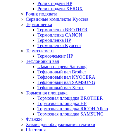
Ролик подачи HP
Ролик подачи XEROX
Ролик подхвата
Сервисные комплекты Kyocera
Термопленка
Термопленка BROTHER
Термопленка CANON
Термопленка HP
Термопленка Kyocera
Термоэлемент
Термоэлемент НР
Тефлоновый вал
-Лампа нагрева Samsung
Тефлоновый вал Brother
Тефлоновый вал KYOCERA
Тефлоновый вал SAMSUNG
Тефлоновый вал Xerox
Тормозная площадка
Тормозная площадка BROTHER
Тормозная площадка HP
Тормозная площадка RICOH Aficio
Тормозная площадка SAMSUNG
Флажки
Химия для обслуживания техники
Шестерня