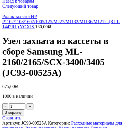
Назад к товарам
Следующий товар
Ролик захвата HP
P1102/1108/1607/1005/125/M227/M1132/M1136/M1212..(RL1-
1442RL) YOXIS
130,00
Р
Узел захвата из кассеты в
сборе Samsung ML-
2160/2165/SCX-3400/3405
(JC93-00525A)
675,00
Р
1000 в наличии
Количество
товара
В корзину
Узел
Сравнить
захвата
Артикул:
JC93-00525A
Категории:
Расходные материалы для
из