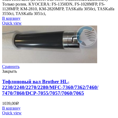
Только ролик. KYOCERA: FS-1350DN, FS-1028MFP, FS-
1128MFP, KM-2810, KM-2820MFP, TASKalfa 3050ci, TASKalfa
3550ci, TASKalfa 3051ci,
В корзину
Quick view
Сравнить
Закрыть
Тефлоновый вал Brother HL-
2230/2240/2270/2280/MFC-7360/7362/7460/
7470/7860/DCP-7055/7057/7060/7065
1039,00
Р
В корзину
Quick view