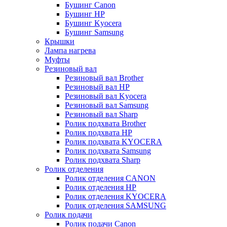
Бушинг Canon
Бушинг HP
Бушинг Kyocera
Бушинг Samsung
Крышки
Лампа нагрева
Муфты
Резиновый вал
Резиновый вал Brother
Резиновый вал HP
Резиновый вал Kyocera
Резиновый вал Samsung
Резиновый вал Sharp
Ролик подхвата Brother
Ролик подхвата HP
Ролик подхвата KYOCERA
Ролик подхвата Samsung
Ролик подхвата Sharp
Ролик отделения
Ролик отделения CANON
Ролик отделения HP
Ролик отделения KYOCERA
Ролик отделения SAMSUNG
Ролик подачи
Ролик подачи Canon