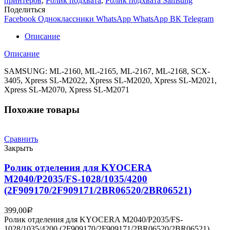
принтеров
,
Ролик подхвата
,
Ролик подхвата Samsung
кассеты
Поделиться
в
Facebook
Одноклассники
WhatsApp
WhatsApp
ВК
Telegram
сборе
Samsung
Описание
ML-
2160/2165/SCX-
Описание
3400/3405
(JC93-
SAMSUNG: ML-2160, ML-2165, ML-2167, ML-2168, SCX-
00525A)
3405, Xpress SL-M2022, Xpress SL-M2020, Xpress SL-M2021,
Xpress SL-M2070, Xpress SL-M2071
Похожие товары
Сравнить
Закрыть
Ролик отделения для KYOCERA
M2040/P2035/FS-1028/1035/4200
(2F909170/2F909171/2BR06520/2BR06521)
399,00
Р
Ролик отделения для KYOCERA M2040/P2035/FS-
1028/1035/4200 (2F909170/2F909171/2BR06520/2BR06521)