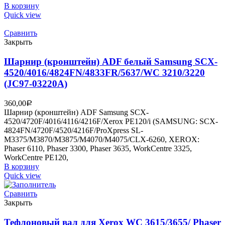
В корзину
Quick view
Сравнить
Закрыть
Шарнир (кронштейн) ADF белый Samsung SCX-
4520/4016/4824FN/4833FR/5637/WC 3210/3220
(JC97-03220A)
360,00
Р
Шарнир (кронштейн) ADF Samsung SCX-
4520/4720F/4016/4116/4216F/Xerox PE120/i (SAMSUNG: SCX-
4824FN/4720F/4520/4216F/ProXpress SL-
M3375/M3870/M3875/M4070/M4075/CLX-6260, XEROX:
Phaser 6110, Phaser 3300, Phaser 3635, WorkCentre 3325,
WorkCentre PE120,
В корзину
Quick view
Сравнить
Закрыть
Тефлоновый вал для Xerox WC 3615/3655/ Phaser