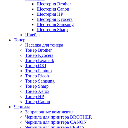
Шестерня Brother
Шестерня Canon
Шестерня HP
Шестерня Kyocera
Шестерня Samsung
Шестерня Sharp
Шлейф
Тонер
Насадка для тонера
Тонер Brother
Тонер Kyocera
Тонер Lexmark
Тонер OKI
Тонер Pantum
Тонер Ricoh
Тонер Samsung
Тонер Sharp
Тонер Xerox
Тонер НР
Тонер Саnon
Чернила
Заправочные комплекты
Чернила для принтера BROTHER
Чернила для принтера CANON
Чернила для принтера EPSON