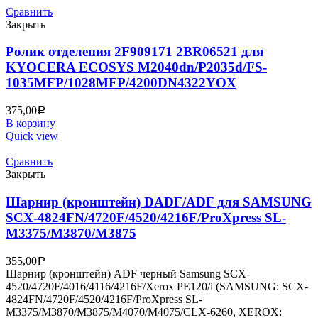
Сравнить
Закрыть
Ролик отделения 2F909171 2BR06521 для
KYOCERA ECOSYS M2040dn/P2035d/FS-
1035MFP/1028MFP/4200DN4322YOX
375,00
Р
В корзину
Quick view
Сравнить
Закрыть
Шарнир (кронштейн) DADF/ADF для SAMSUNG
SCX-4824FN/4720F/4520/4216F/ProXpress SL-
M3375/M3870/M3875
355,00
Р
Шарнир (кронштейн) ADF черный Samsung SCX-
4520/4720F/4016/4116/4216F/Xerox PE120/i (SAMSUNG: SCX-
4824FN/4720F/4520/4216F/ProXpress SL-
M3375/M3870/M3875/M4070/M4075/CLX-6260, XEROX: