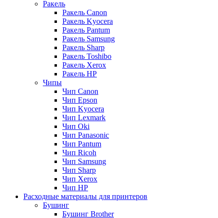
Ракель
Ракель Canon
Ракель Kyocera
Ракель Pantum
Ракель Samsung
Ракель Sharp
Ракель Toshibo
Ракель Xerox
Ракель НР
Чипы
Чип Canon
Чип Epson
Чип Kyocera
Чип Lexmark
Чип Oki
Чип Panasonic
Чип Pantum
Чип Ricoh
Чип Samsung
Чип Sharp
Чип Xerox
Чип НР
Расходные материалы для принтеров
Бушинг
Бушинг Brother